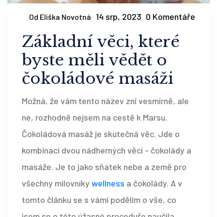
14 srp, 2023
0 Komentáře
Od Eliška Novotná
Základní věci, které
byste měli vědět o
čokoládové masáži
Možná, že vám tento název zní vesmírně, ale
ne, rozhodně nejsem na cestě k Marsu.
Čokoládová masáž je skutečná věc. Jde o
kombinaci dvou nádherných věcí - čokolády a
masáže. Je to jako sňatek nebe a země pro
všechny milovníky
wellness
a čokolády. A v
tomto článku se s vámi podělím o vše, co
jsem se o této úžasné proceduře naučila.