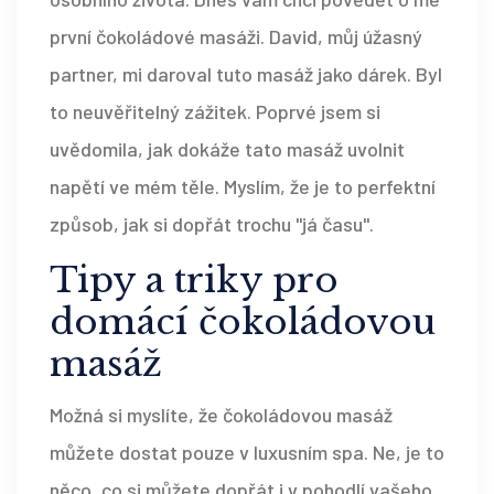
první čokoládové masáži. David, můj úžasný
partner, mi daroval tuto masáž jako dárek. Byl
to neuvěřitelný zážitek. Poprvé jsem si
uvědomila, jak dokáže tato masáž uvolnit
napětí ve mém těle. Myslím, že je to perfektní
způsob, jak si dopřát trochu "já času".
Tipy a triky pro
domácí čokoládovou
masáž
Možná si myslíte, že čokoládovou masáž
můžete dostat pouze v luxusním spa. Ne, je to
něco, co si můžete dopřát i v pohodlí vašeho