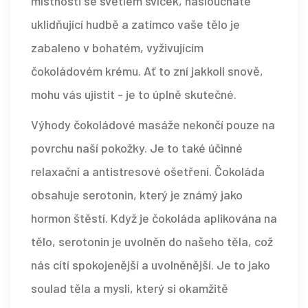
místnosti se světlem svíček, nasloucháte
uklidňující hudbě a zatímco vaše tělo je
zabaleno v bohatém, vyživujícím
čokoládovém krému. Ať to zní jakkoli snově,
mohu vás ujistit - je to úplně skutečné.
Výhody čokoládové masáže nekončí pouze na
povrchu naší pokožky. Je to také účinné
relaxační a antistresové ošetření. Čokoláda
obsahuje serotonin, který je známý jako
hormon štěstí. Když je čokoláda aplikována na
tělo, serotonin je uvolněn do našeho těla, což
nás cítí spokojenější a uvolněnější. Je to jako
soulad těla a mysli, který si okamžitě