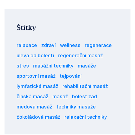
Štítky
relaxace
zdraví
wellness
regenerace
úleva od bolesti
regenerační masáž
stres
masážní techniky
masáže
sportovní masáž
tejpování
lymfatická masáž
rehabilitační masáž
čínská masáž
masáž
bolest zad
medová masáž
techniky masáže
čokoládová masáž
relaxační techniky