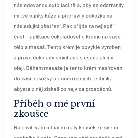
následovanou exfoliací těla, aby se odstranily
mrtvé buňky kůže a připravily pokožku na
následující ošetření. Pak přijde ta nejlepší
část - aplikace čokoládového krému na vaše
tělo a masáž. Tento krém je obvykle vyroben
z pravé čokolády smíchané s esenciálními
oleji. Během masáže je tento krém masírován
do vaší pokožky pomocí různých technik,
abyste z něj získali co nejvíce prospěchů.
Příběh o mé první
zkoušce
Na chvíli vám odhalím malý kousek ze svého
osobního života. Dnes vám chci povědět o mé