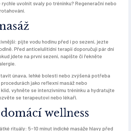
 rychle uvolnit svaly po tréninku? Regenerační nebo
protahování.
 masáž
nější: pijte vodu hodinu před i po sezení, jezte
lně. Před anticelulitidní terapií doporučuji pár dní
kud jdete na první sezení, napište či řekněte
alergie.
avit únava, lehké bolesti nebo zvýšená potřeba
h procedurách jako reflexní masáž nebo
klid, vyhněte se intenzivnímu tréninku a hydratujte
ozvěte se terapeutovi nebo lékaři.
o domácí wellness
átké rituály: 5–10 minut indické masáže hlavy před