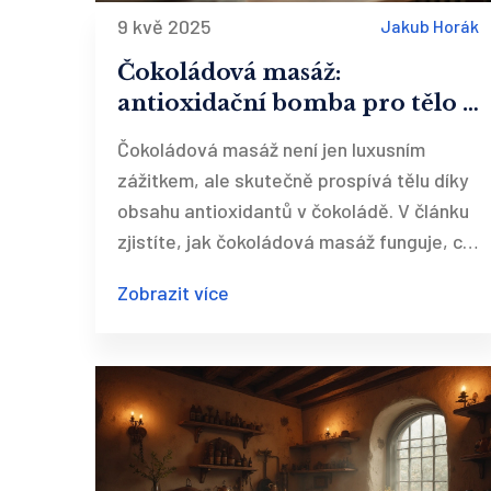
9 kvě 2025
Jakub Horák
Čokoládová masáž:
antioxidační bomba pro tělo i
mysl
Čokoládová masáž není jen luxusním
zážitkem, ale skutečně prospívá tělu díky
obsahu antioxidantů v čokoládě. V článku
zjistíte, jak čokoládová masáž funguje, co
přesně antioxidanty dělají s pokožkou a
Zobrazit více
proč je tato technika čím dál populárnější.
Nabízím tipy, jak si masáž užít naplno – ať
už v salonu, nebo doma. Poradím také, kdo
by si měl dát pozor a jak poznat kvalitní
čokoládu vhodnou k masáži. Získáte
konkrétní rady, abyste si zážitek mohli
zařídit po svém.