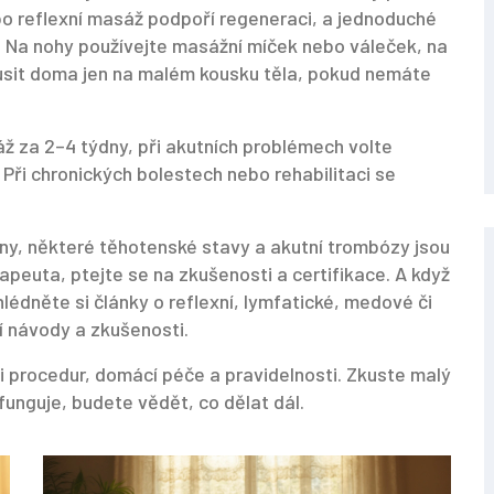
bo reflexní masáž podpoří regeneraci, a jednoduché
. Na nohy používejte masážní míček nebo váleček, na
sit doma jen na malém kousku těla, pokud nemáte
ž za 2–4 týdny, při akutních problémech volte
 Při chronických bolestech nebo rehabilitaci se
ny, některé těhotenské stavy a akutní trombózy jsou
apeuta, ptejte se na zkušenosti a certifikace. A když
édněte si články o reflexní, lymfatické, medové či
ní návody a zkušenosti.
i procedur, domácí péče a pravidelnosti. Zkuste malý
funguje, budete vědět, co dělat dál.