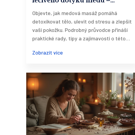
léčivého dotyku medu –
kompletní průvodce krok za
Objevte, jak medová masáž pomáhá
krokem
detoxikovat tělo, ulevit od stresu a zlepšit
vaši pokožku. Podrobný průvodce přináší
praktické rady, tipy a zajímavosti o této
tradiční technice.
Zobrazit více