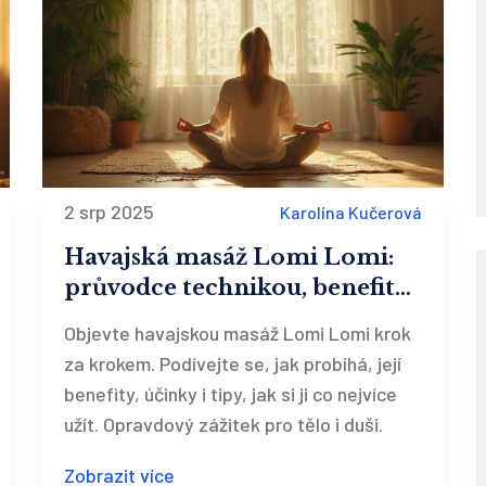
2 srp 2025
Karolína Kučerová
Havajská masáž Lomi Lomi:
průvodce technikou, benefity
a tipy
Objevte havajskou masáž Lomi Lomi krok
za krokem. Podívejte se, jak probíhá, její
benefity, účinky i tipy, jak si ji co nejvíce
užít. Opravdový zážitek pro tělo i duši.
Zobrazit více