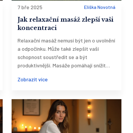
7 bře 2025
Eliška Novotná
Jak relaxační masáž zlepší vaši
koncentraci
Relaxační masáž nemusí být jen o uvolnění
a odpočinku. Může také zlepšit vaši
schopnost soustředit se a být
produktivnější. Masáže pomáhají snížit
stres a tím uvolňují mysl pro lepší
Zobrazit více
koncentraci. Obsahuje užitečné tipy a
metody, jak integrovat relaxační masáže
do svého životního stylu pro maximální
účinek.