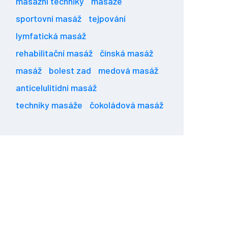
masážní techniky
masáže
sportovní masáž
tejpování
lymfatická masáž
rehabilitační masáž
čínská masáž
masáž
bolest zad
medová masáž
anticelulitidní masáž
techniky masáže
čokoládová masáž