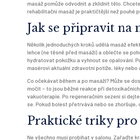
masáž pomůže odvodnit a zklidnit tělo. Chcete
rehabilitační masáž je praktičtější než pouhé 
Jak se připravit na
Několik jednoduchých kroků udělá masáž efektiv
lehce (ne těsně před masáží) a oblečte se pohod
hydratovat pokožku a vyhnout se opalování. Po
masérovi aktuální zdravotní potíže, léky nebo 
Co očekávat během a po masáži? Může se dost
močit – to jsou běžné reakce při detoxikačníc
vakuoterapie. Po regeneračním sezení si dejte 
se. Pokud bolest přetrvává nebo se zhoršuje, 
Praktické triky pr
Ne všechno musí probíhat v salonu. Zařaďte kr