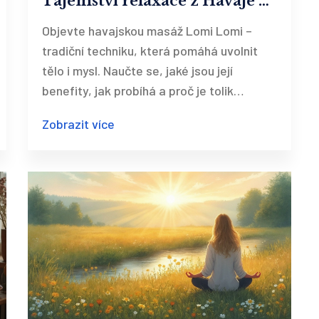
Tajemství relaxace z Havaje a
její účinky na tělo
Objevte havajskou masáž Lomi Lomi –
tradiční techniku, která pomáhá uvolnit
tělo i mysl. Naučte se, jaké jsou její
benefity, jak probíhá a proč je tolik
oblíbená mezi milovníky relaxace.
Zobrazit více