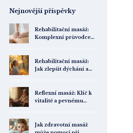
Nejnovější příspěvky
Rehabilitační masáž:
Komplexní průvodce
správným provedením
a technikami
Rehabilitační masáž:
Jak zlepšit dýchání a
kvalitu života
Reflexní masáž: Klíč k
vitalitě a pevnému
zdraví
Jak zdravotní masáž
může pomoci při