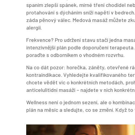
spaním zlepší spánek, mírné tření chodidel ne
protahování s dýcháním sníží napětí v bedrech
záda pěnový válec. Medová masáž můžete zku
alergii.
Frekvence? Pro udržení stavu stačí jedna masá
intenzivnější plán podle doporučení terapeuta.
poraďte s odborníkem o vhodném rozvrhu.
Na co dát pozor: horečka, záněty, otevřené rá
kontraindikace. Vyhledejte kvalifikovaného ter
chcete vědět víc o konkrétních metodách, prohl
anticelulitidní masáži – najdete v nich konkrét
Wellness není o jednom sezení, ale o kombinac
plán na měsíc a sledujte, co se změní. Když to 