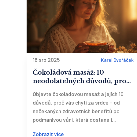
16 srp 2025
Karel Dvořáček
Čokoládová masáž: 10
neodolatelných důvodů, proč
ji musíte vyzkoušet
Objevte čokoládovou masáž a jejích 10
důvodů, proč vás chytí za srdce – od
nečekaných zdravotních benefitů po
podmanivou vůni, která dostane i
skeptika.
Zobrazit více