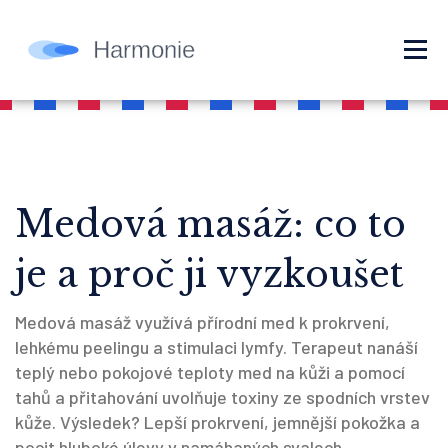
Medová masáž: co to
je a proč ji vyzkoušet
Medová masáž využívá přírodní med k prokrvení,
lehkému peelingu a stimulaci lymfy. Terapeut nanáší
teplý nebo pokojové teploty med na kůži a pomocí
tahů a přitahování uvolňuje toxiny ze spodních vrstev
kůže. Výsledek? Lepší prokrvení, jemnější pokožka a
pocit hluboké úlevy v namáhaných svalech.