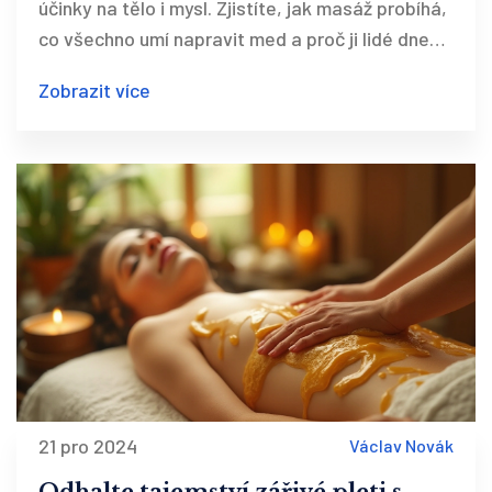
účinky na tělo i mysl. Zjistíte, jak masáž probíhá,
co všechno umí napravit med a proč ji lidé dnes
čím dál víc vyhledávají. Článek nabídne také
Zobrazit více
vychytávky, jak najít dobrého terapeuta, tipy
pro domácí masáž i situace, kdy si medovou
masáž raději odpustit. Ponoříte se do tajů, které
za tímhle voňavým rituálem stojí, a zjistíte, jestli
je tahle terapie pro vás vhodná.
21 pro 2024
Václav Novák
Odhalte tajemství zářivé pleti s