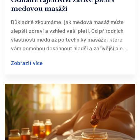
medovou masáží
Důkladně zkoumáme, jak medová masáž může
zlepšit zdraví a vzhled vaší pleti. Od přírodních
vlastností medu až po techniky masáže, které
vám pomohou dosáhnout hladší a zářivější pleti.
Tato tradiční léčba nejenže zklidňuje a vyživuje
Zobrazit více
pokožku, ale také přináší pocit celkové pohody.
Zjistěte více o výhodách této starodávné praxe,
která získává stále větší popularitu. Objevte, jak
ji můžete snadno začlenit do své každodenní
péče o pleť.