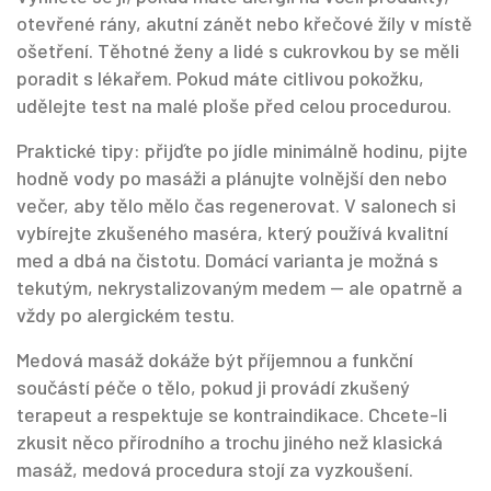
otevřené rány, akutní zánět nebo křečové žíly v místě
ošetření. Těhotné ženy a lidé s cukrovkou by se měli
poradit s lékařem. Pokud máte citlivou pokožku,
udělejte test na malé ploše před celou procedurou.
Praktické tipy: přijďte po jídle minimálně hodinu, pijte
hodně vody po masáži a plánujte volnější den nebo
večer, aby tělo mělo čas regenerovat. V salonech si
vybírejte zkušeného maséra, který používá kvalitní
med a dbá na čistotu. Domácí varianta je možná s
tekutým, nekrystalizovaným medem — ale opatrně a
vždy po alergickém testu.
Medová masáž dokáže být příjemnou a funkční
součástí péče o tělo, pokud ji provádí zkušený
terapeut a respektuje se kontraindikace. Chcete-li
zkusit něco přírodního a trochu jiného než klasická
masáž, medová procedura stojí za vyzkoušení.