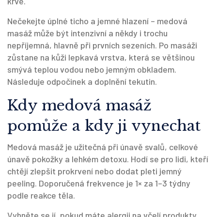
krve.
Nečekejte úplné ticho a jemné hlazení – medová
masáž může být intenzivní a někdy i trochu
nepříjemná, hlavně při prvních sezeních. Po masáži
zůstane na kůži lepkavá vrstva, která se většinou
smývá teplou vodou nebo jemným obkladem.
Následuje odpočinek a doplnění tekutin.
Kdy medová masáž
pomůže a kdy ji vynechat
Medová masáž je užitečná při únavě svalů, celkové
únavě pokožky a lehkém detoxu. Hodí se pro lidi, kteří
chtějí zlepšit prokrvení nebo dodat pleti jemný
peeling. Doporučená frekvence je 1× za 1–3 týdny
podle reakce těla.
Vyhněte se jí, pokud máte alergii na včelí produkty,