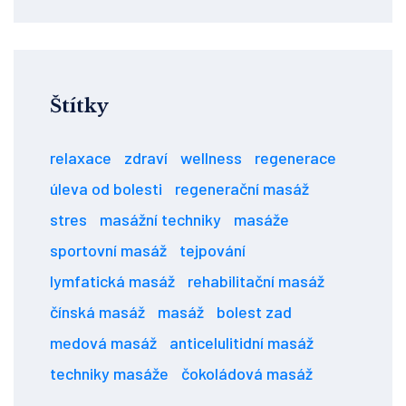
Štítky
relaxace
zdraví
wellness
regenerace
úleva od bolesti
regenerační masáž
stres
masážní techniky
masáže
sportovní masáž
tejpování
lymfatická masáž
rehabilitační masáž
čínská masáž
masáž
bolest zad
medová masáž
anticelulitidní masáž
techniky masáže
čokoládová masáž