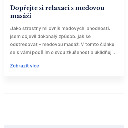
Dopřejte si relaxaci s medovou
masáží
Jako strastný milovník medových lahodností,
jsem objevil dokonalý způsob, jak se
odstresovat - medovou masáž. V tomto článku
se s vámi podělím o svou zkušenost a uklidňující
pocity, které přináší tento zázračný wellness
Zobrazit více
zážitek. Pojďme prozkoumat úžasné výhody
medem napuštěné masáže, která revitalizuje
tělo a uvolňuje mysl. Po dočtení tohoto článku
vám již nic nebrání v plánování vaší vlastní
očistné a regenerační medové masáže.