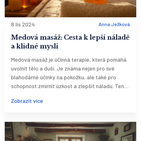
8 lis 2024
Anna Ježková
Medová masáž: Cesta k lepší náladě
a klidné mysli
Medová masáž je účinná terapie, která pomáhá
uvolnit tělo a duši. Je známa nejen pro své
blahodárné účinky na pokožku, ale také pro
schopnost zmírnit úzkost a zlepšit náladu. Tento
článek přináší praktické tipy na provedení
Zobrazit více
medové masáže doma, včetně toho, jaké druhy
medů použít a jak správně provádět techniku.
Odhodlání zlepšit duševní zdraví a přinést
harmonii do našich životů je klíčem k plnému
využití této procedury.