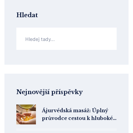
Hledat
Nejnovější příspěvky
Ájurvédská masáž: Úplný
průvodce cestou k hluboké
relaxaci a rovnováze