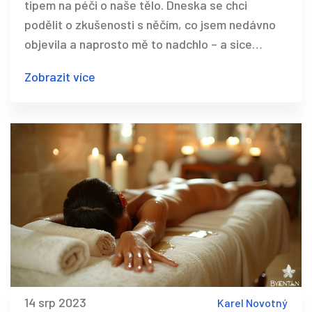
tipem na péči o naše tělo. Dneska se chci
podělit o zkušenosti s něčím, co jsem nedávno
objevila a naprosto mě to nadchlo – a sice
medovou masáží. Tato technika doslova
Zobrazit více
promění váš pohled na to, jak o sebe pečovat.
Med je nejen skvělý na naši pokožku, ale celkově
oživuje a pomáhá nám se uvolnit. Opravdu, po
této masáži jsem se cítila jako znovuzrozená,
takže moc doporučuji dát jí šanci!
14 srp 2023
Karel Novotný