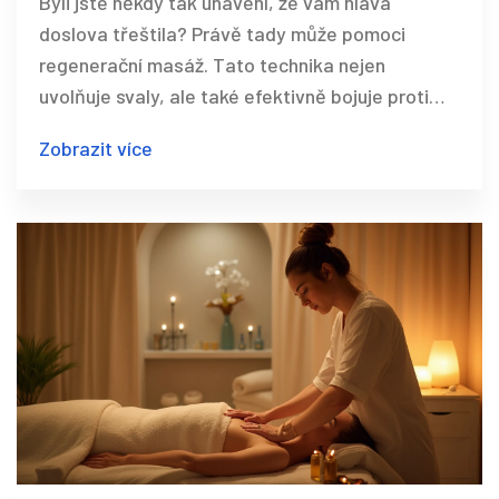
Byli jste někdy tak unavení, že vám hlava
doslova třeštila? Právě tady může pomoci
regenerační masáž. Tato technika nejen
uvolňuje svaly, ale také efektivně bojuje proti
bolestem hlavy. Nabízí úlevu a relaxaci, kterou
Zobrazit více
moderní doba tak zoufale potřebuje. Se
správnými tipy a technikami můžete zažít
skutečný pocit úlevy.