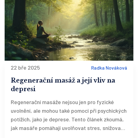
maséra a kdy regenerační masáž smysl nedává.
22 bře 2025
Radka Nováková
Regenerační masáž a její vliv na
depresi
Regenerační masáže nejsou jen pro fyzické
uvolnění, ale mohou také pomoci při psychických
potížích, jako je deprese. Tento článek zkoumá,
jak masáře pomáhají uvolňovat stres, snižovat
úzkost a podporovat pocit pohody. Dále se