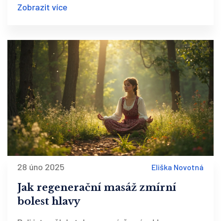
Zobrazit více
dozvíte o konkrétních technikách a vhodných
typech masáží. Pokud hledáte způsob, jak
podpořit psychické zdraví, masáže by mohly být
tou pravou cestou.
28 úno 2025
Eliška Novotná
Jak regenerační masáž zmírní
bolest hlavy