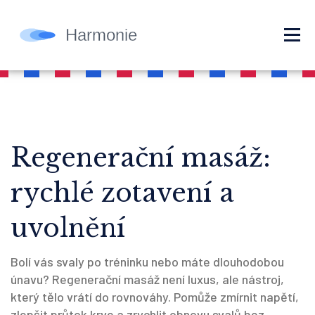
Regenerační masáž:
rychlé zotavení a
uvolnění
Bolí vás svaly po tréninku nebo máte dlouhodobou
únavu? Regenerační masáž není luxus, ale nástroj,
který tělo vrátí do rovnováhy. Pomůže zmírnit napětí,
zlepšit průtok krve a zrychlit obnovu svalů bez