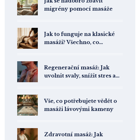
Jak se nadobro zbavit
migrény pomocí masáže
Jak to funguje na klasické
masáži? Všechno, co
potřebujete vědět
Regenerační masáž: Jak
uvolnit svaly, snížit stres a
zvednout náladu
Vše, co potřebujete vědět o
masáži lávovými kameny
Zdravotní masáž: Jak