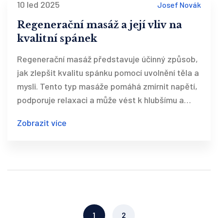
10 led 2025
Josef Novák
Regenerační masáž a její vliv na
kvalitní spánek
Regenerační masáž představuje účinný způsob,
jak zlepšit kvalitu spánku pomocí uvolnění těla a
mysli. Tento typ masáže pomáhá zmírnit napětí,
podporuje relaxaci a může vést k hlubšímu a
klidnějšímu spánku. Maséři používají speciální
Zobrazit více
techniky pro dosažení maximálních výsledků a
tím pomáhají obnovovat energii a vyrovnávat
stres. Článek nabízí tipy a triky, jak začlenit
regenerační masáž do vašich běžných rutin pro
lepší odpočinek.
1
2