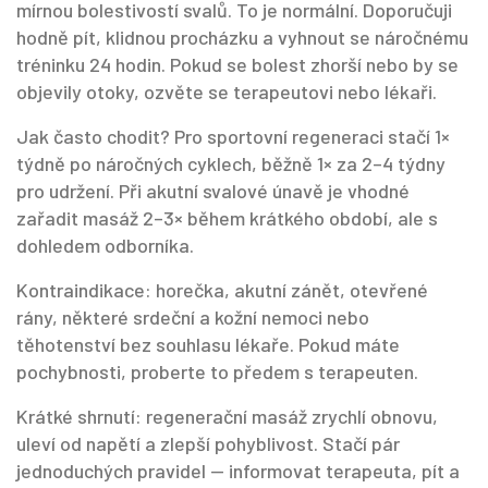
mírnou bolestivostí svalů. To je normální. Doporučuji
hodně pít, klidnou procházku a vyhnout se náročnému
tréninku 24 hodin. Pokud se bolest zhorší nebo by se
objevily otoky, ozvěte se terapeutovi nebo lékaři.
Jak často chodit? Pro sportovní regeneraci stačí 1×
týdně po náročných cyklech, běžně 1× za 2–4 týdny
pro udržení. Při akutní svalové únavě je vhodné
zařadit masáž 2–3× během krátkého období, ale s
dohledem odborníka.
Kontraindikace: horečka, akutní zánět, otevřené
rány, některé srdeční a kožní nemoci nebo
těhotenství bez souhlasu lékaře. Pokud máte
pochybnosti, proberte to předem s terapeuten.
Krátké shrnutí: regenerační masáž zrychlí obnovu,
uleví od napětí a zlepší pohyblivost. Stačí pár
jednoduchých pravidel — informovat terapeuta, pít a