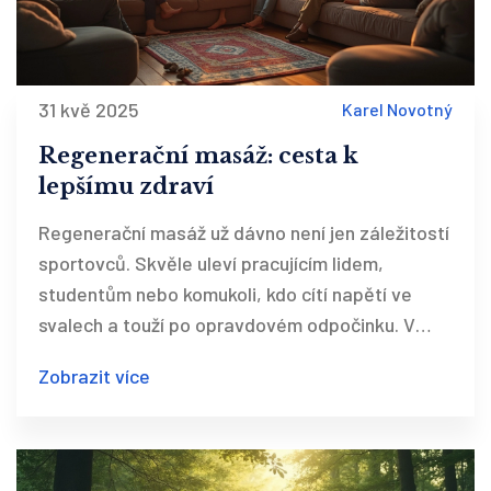
31 kvě 2025
Karel Novotný
Regenerační masáž: cesta k
lepšímu zdraví
Regenerační masáž už dávno není jen záležitostí
sportovců. Skvěle uleví pracujícím lidem,
studentům nebo komukoli, kdo cítí napětí ve
svalech a touží po opravdovém odpočinku. V
článku najdete jasné informace o tom, jak
Zobrazit více
regenerační masáž pomáhá tělu, na co si dát
pozor, kdy se jí raději vyhnout a proč se často
mluví o pozitivních účincích na psychiku. Přidám i
jednoduché tipy, podle čeho vybrat dobrého