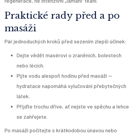
regenerace, ne intenzivní „lámaní“ tkání.
Praktické rady před a po
masáži
Pár jednoduchých kroků před sezením zlepší účinek:
Dejte vědět masérovi o zraněních, bolestech
nebo lécích.
Pijte vodu alespoň hodinu před masáží —
hydratace napomáhá vylučování přebytečných
látek.
Přijďte trochu dříve, ať nejste ve spěchu a lehce
se zahřejete.
Po masáži počítejte s krátkodobou únavou nebo