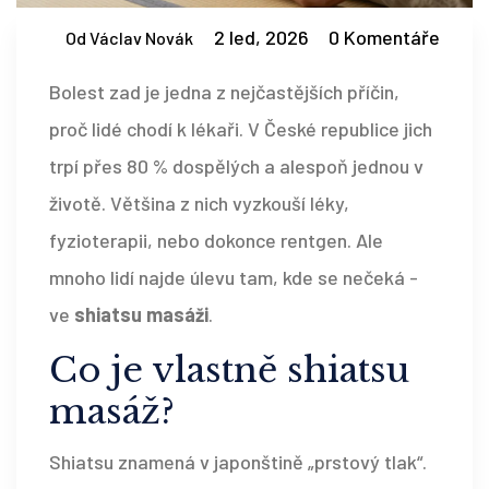
2 led, 2026
0 Komentáře
Od Václav Novák
Bolest zad je jedna z nejčastějších příčin,
proč lidé chodí k lékaři. V České republice jich
trpí přes 80 % dospělých a alespoň jednou v
životě. Většina z nich vyzkouší léky,
fyzioterapii, nebo dokonce rentgen. Ale
mnoho lidí najde úlevu tam, kde se nečeká -
ve
shiatsu masáži
.
Co je vlastně shiatsu
masáž?
Shiatsu znamená v japonštině „prstový tlak“.