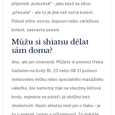
příjemně „bolestivě“ - jako když se něco
„přesune“ - ale to je jiné než ostrá bolest.
Pokud cítíte ostrou, kopoucí nebo zářeživou
bolest, zastavte sezení.
Můžu si shiatsu dělat
sám doma?
Ano, ale jen omezeně. Můžete si pomoci třeba
tlačením na body BL 23 nebo GB 21 pomocí
tenisového míčku nebo speciálního masážního
válečku. Ale samotný tlak na všechny klíčové
body, zejména na páteři, je obtížný bez
zkušenosti. Navíc shiatsu není jen o tlaku - je
to o energii, rytmu a přítomnosti. To dokáže