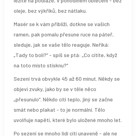
ležíte na podlaze, v pohodlném oblečení - bez
oleje, bez výkřiků, bez nátlaku.
Masér se k vám přiblíží, dotkne se vašich
ramen, pak pomalu přesune ruce na páteř,
sleduje, jak se vaše tělo reaguje. Neříká:
„Tady to bolí?“ - spíš se ptá: „Co cítíte, když
na toto místo stisknu?“
Sezení trvá obvykle 45 až 60 minut. Někdy se
objeví zvuky, jako by se v těle něco
„přesunulo“. Někdo cítí teplo, jiný se začne
smát nebo plakat - to je normální. Tělo
uvolňuje napětí, které bylo uložené mnoho let.
Po sezení se mnoho lidí cítí unaveně - ale ne