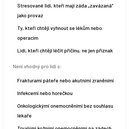
Stresované lidi, kteří mají záda „zavázaná“
jako provaz
Ty, kteří chtějí vyhnout se lékům nebo
operacím
Lidi, kteří chtějí léčit příčinu, ne jen příznak
Není vhodný pro lidi s:
Frakturami páteře nebo akutními zraněními
Infekcemi nebo horečkou
Onkologickými onemocněními bez souhlasu
lékaře
Trvalými kožními onemocněními na zádech