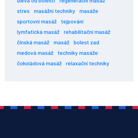
úleva od bolesti
regenerační masáž
stres
masážní techniky
masáže
sportovní masáž
tejpování
lymfatická masáž
rehabilitační masáž
čínská masáž
masáž
bolest zad
medová masáž
techniky masáže
čokoládová masáž
relaxační techniky