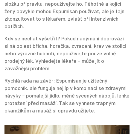
složku přípravku, nepoužívejte ho. Těhotné a kojící
ženy obvykle mohou Espumisan používat, ale je fajn
zkonzultovat to s lékařem, zvlášť při intenzivních
obtížích.
Kdy se nechat vyšetřit? Pokud nadýmání doprovází
silná bolest břicha, horečka, zvracení, krev ve stolici
nebo výrazné hubnutí, nepoužívejte pouze volně
prodejný lék. Vyhledejte lékaře – může jít o
závažnější problém.
Rychlá rada na závěr: Espumisan je užitečný
pomocník, ale funguje nejlíp v kombinaci se zdravými
návyky – pomalejší jídlo, méně sycených nápojů, lehké
protažení před masáží. Tak se vyhnete trapným
okamžikům a masáž si opravdu užijete.