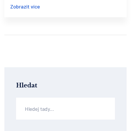
použít v kombinaci s masáží bříška.
Zobrazit více
Prozkoumejte užitečné tipy, které pomohou
maminkám a tatínkům ulevit svým dětem od
nepříjemných pocitů. Zjistěte také několik
zajímavých faktů o Espumisanu a jeho využití v
péči o nejmenší.
Hledat