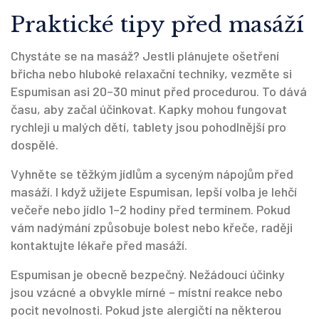
Praktické tipy před masáží
Chystáte se na masáž? Jestli plánujete ošetření
břicha nebo hluboké relaxační techniky, vezměte si
Espumisan asi 20–30 minut před procedurou. To dává
času, aby začal účinkovat. Kapky mohou fungovat
rychleji u malých dětí, tablety jsou pohodlnější pro
dospělé.
Vyhněte se těžkým jídlům a syceným nápojům před
masáží. I když užijete Espumisan, lepší volba je lehčí
večeře nebo jídlo 1–2 hodiny před termínem. Pokud
vám nadýmání způsobuje bolest nebo křeče, raději
kontaktujte lékaře před masáží.
Espumisan je obecně bezpečný. Nežádoucí účinky
jsou vzácné a obvykle mírné – místní reakce nebo
pocit nevolnosti. Pokud jste alergičtí na některou