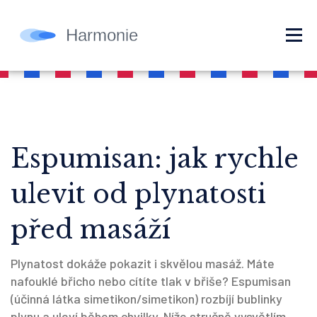
Espumisan: jak rychle
ulevit od plynatosti
před masáží
Plynatost dokáže pokazit i skvělou masáž. Máte
nafouklé břicho nebo cítíte tlak v břiše? Espumisan
(účinná látka simetikon/simetikon) rozbíjí bublinky
plynu a uleví během chvilky. Níže stručně vysvětlím,