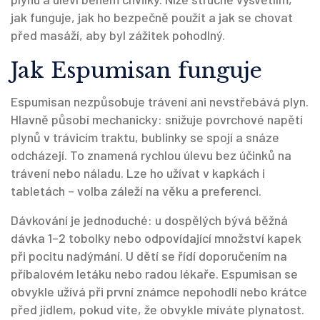
jak funguje, jak ho bezpečně použít a jak se chovat
před masáží, aby byl zážitek pohodlný.
Jak Espumisan funguje
Espumisan nezpůsobuje trávení ani nevstřebává plyn.
Hlavně působí mechanicky: snižuje povrchové napětí
plynů v trávicím traktu, bublinky se spojí a snáze
odcházejí. To znamená rychlou úlevu bez účinků na
trávení nebo náladu. Lze ho užívat v kapkách i
tabletách – volba záleží na věku a preferenci.
Dávkování je jednoduché: u dospělých bývá běžná
dávka 1–2 tobolky nebo odpovídající množství kapek
při pocitu nadýmání. U dětí se řídí doporučením na
příbalovém letáku nebo radou lékaře. Espumisan se
obvykle užívá při první známce nepohodlí nebo krátce
před jídlem, pokud víte, že obvykle míváte plynatost.