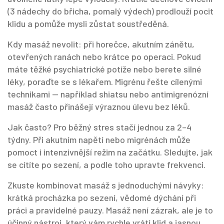
(3 nádechy do břicha, pomalý výdech) prodlouží pocit
klidu a pomůže mysli zůstat soustředěná.
Kdy masáž nevolit: při horečce, akutním zánětu,
otevřených ranách nebo krátce po operaci. Pokud
máte těžké psychiatrické potíže nebo berete silné
léky, poraďte se s lékařem. Migrénu řešte cílenými
technikami — například shiatsu nebo antimigrenózní
masáž často přinášejí výraznou úlevu bez léků.
Jak často? Pro běžný stres stačí jednou za 2–4
týdny. Při akutním napětí nebo migrénách může
pomoct i intenzivnější režim na začátku. Sledujte, jak
se cítíte po sezení, a podle toho upravte frekvenci.
Zkuste kombinovat masáž s jednoduchými návyky:
krátká procházka po sezení, vědomé dýchání při
práci a pravidelné pauzy. Masáž není zázrak, ale je to
účinný nástroj, který vám rychle vrátí klid a jasnou