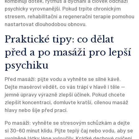
kombinují dotek, rytmus a dýchání a člověk odchází
psychicky vyrovnanější. Pokud trpíte chronickým
stresem, rehabilitační a regenerační terapie pomohou
nastartovat dlouhodobou obnovu.
Praktické tipy: co dělat
před a po masáži pro lepší
psychiku
Před masáží: pijte vodu a vyhněte se silné kávě.
Dejte masérovi vědět, co vás trápí v hlavě i těle —
jemné úpravy výrazně zlepší účinek. Pokud chcete
zlepšit koncentraci, domluvte kratší, cílenou masáž
hlavy nebo šíje před prací.
Po masáži: vyhněte se stresovým schůzkám a dejte
si 30–60 minut klidu. Pijte teplý čaj nebo vodu, aby se
uvolněné látky lépe vyloučily. Krátké dechové cvičení