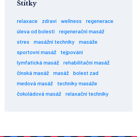
Štítky
relaxace
zdraví
wellness
regenerace
úleva od bolesti
regenerační masáž
stres
masážní techniky
masáže
sportovní masáž
tejpování
lymfatická masáž
rehabilitační masáž
čínská masáž
masáž
bolest zad
medová masáž
techniky masáže
čokoládová masáž
relaxační techniky