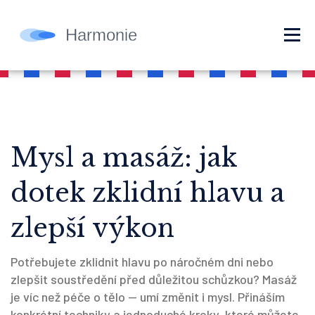
Mysl a masáž: jak
dotek zklidní hlavu a
zlepší výkon
Potřebujete zklidnit hlavu po náročném dni nebo
zlepšit soustředění před důležitou schůzkou? Masáž
je víc než péče o tělo — umí změnit i mysl. Přináším
konkrétní techniky a jednoduché kroky, které můžete