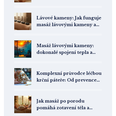
změní váš život
Lávové kameny: Jak funguje
masáž lávovými kameny a
proč je tak účinná
Masáž lávovými kameny:
dokonalé spojení tepla a
relaxace
Komplexní průvodce léčbou
krční páteře: Od prevence
po rehabilitaci
Jak masáž po porodu
pomáhá zotavení těla a
mysli