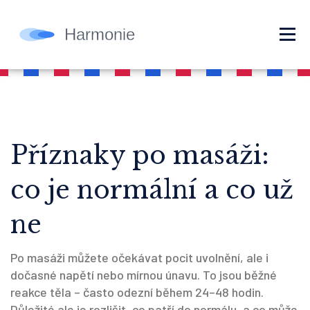
Příznaky po masáži:
co je normální a co už
ne
Po masáži můžete očekávat pocit uvolnění, ale i
dočasné napětí nebo mírnou únavu. To jsou běžné
reakce těla – často odezní během 24–48 hodin.
Důležité ale je rozlišit, co patří do normálu, a co může