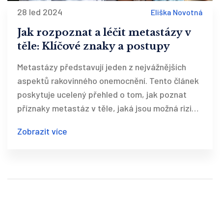
28 led 2024
Eliška Novotná
Jak rozpoznat a léčit metastázy v
těle: Klíčové znaky a postupy
Metastázy představují jeden z nejvážnějších
aspektů rakovinného onemocnění. Tento článek
poskytuje ucelený přehled o tom, jak poznat
příznaky metastáz v těle, jaká jsou možná rizika
a jak probíhá léčba. Přináší také zajímavé
Zobrazit více
informace o tom, jak se metastázy šíří, a nabízí
tipy, jak podpořit léčbu a zlepšit kvalitu života
pacientů s pokročilou formou rakoviny.