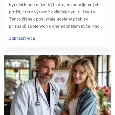
Kyčelní kloub může být zdrojem nepříjemných
potíží, které výrazně ovlivňují kvalitu života.
Tento článek poskytuje ucelený přehled
příznaků spojených s onemocněním kyčelního
kloubu a způsobů jeho léčby. Zjistěte, jaké jsou
Zobrazit více
hlavní příznaky, které by neměly být ignorovány,
a jaké léčebné možnosti existují pro zlepšení
stavu. Článek také obsahuje užitečné tipy pro
každodenní život s tímto stavem.