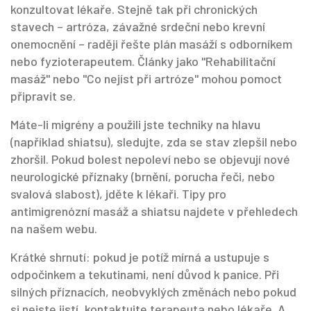
konzultovat lékaře. Stejně tak při chronických
stavech – artróza, závažné srdeční nebo krevní
onemocnění – raději řešte plán masáží s odborníkem
nebo fyzioterapeutem. Články jako "Rehabilitační
masáž" nebo "Co nejíst při artróze" mohou pomoct
připravit se.
Máte-li migrény a použili jste techniky na hlavu
(například shiatsu), sledujte, zda se stav zlepšil nebo
zhoršil. Pokud bolest nepoleví nebo se objevují nové
neurologické příznaky (brnění, porucha řeči, nebo
svalová slabost), jděte k lékaři. Tipy pro
antimigrenózní masáž a shiatsu najdete v přehledech
na našem webu.
Krátké shrnutí: pokud je potíž mírná a ustupuje s
odpočinkem a tekutinami, není důvod k panice. Při
silných příznacích, neobvyklých změnách nebo pokud
si nejste jistí, kontaktujte terapeuta nebo lékaře. A