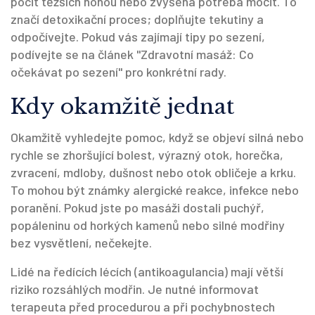
pocit těžších nohou nebo zvýšená potřeba močit. To
značí detoxikační proces; doplňujte tekutiny a
odpočívejte. Pokud vás zajímají tipy po sezení,
podívejte se na článek "Zdravotní masáž: Co
očekávat po sezení" pro konkrétní rady.
Kdy okamžitě jednat
Okamžitě vyhledejte pomoc, když se objeví silná nebo
rychle se zhoršující bolest, výrazný otok, horečka,
zvracení, mdloby, dušnost nebo otok obličeje a krku.
To mohou být známky alergické reakce, infekce nebo
poranění. Pokud jste po masáži dostali puchýř,
popáleninu od horkých kamenů nebo silné modřiny
bez vysvětlení, nečekejte.
Lidé na ředících lécích (antikoagulancia) mají větší
riziko rozsáhlých modřin. Je nutné informovat
terapeuta před procedurou a při pochybnostech