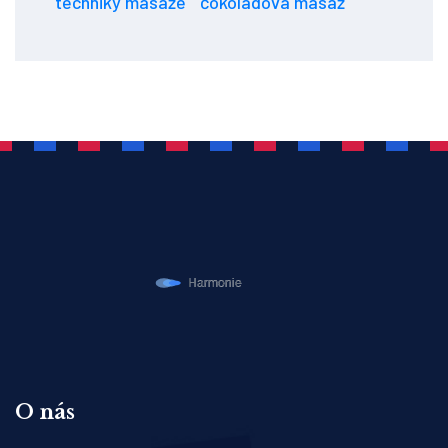
techniky masáže
čokoládová masáž
O nás