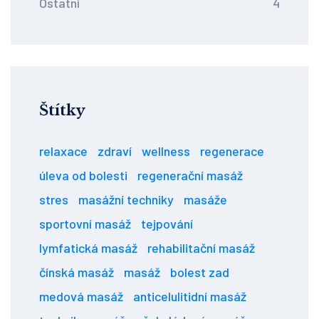
Ostatní
4
Štítky
relaxace
zdraví
wellness
regenerace
úleva od bolesti
regenerační masáž
stres
masážní techniky
masáže
sportovní masáž
tejpování
lymfatická masáž
rehabilitační masáž
čínská masáž
masáž
bolest zad
medová masáž
anticelulitidní masáž