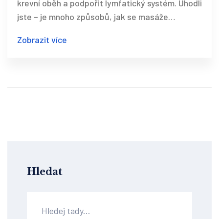
krevní oběh a podpořit lymfatický systém. Uhodli
jste – je mnoho způsobů, jak se masáže
provádějí, ale klíčová je pravidelnost a správná
Zobrazit více
technika. Masáže pomohou pokožce i duševnímu
zdraví díky relaxaci a uvolnění stresu. I když
nejde o zázračnou léčbu, vaše pokožka může
působit hladší a pevnější. Se správnými tipy a
technikami může být vaše pokožka a celková
pohoda o úroveň výše.
Hledat