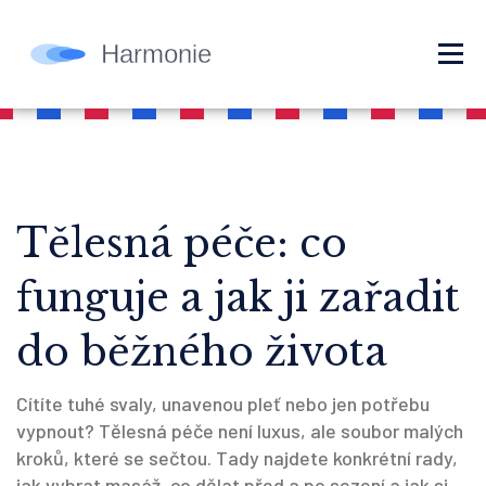
Tělesná péče: co
funguje a jak ji zařadit
do běžného života
Cítíte tuhé svaly, unavenou pleť nebo jen potřebu
vypnout? Tělesná péče není luxus, ale soubor malých
kroků, které se sečtou. Tady najdete konkrétní rady,
jak vybrat masáž, co dělat před a po sezení a jak si