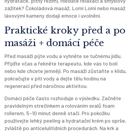
hydratace, pitný režim). Hledáte relaxaci a smyslový
zážitek? Čokoládová masáž, Lomi Lomi nebo masáž
lávovými kameny dodají emoce i uvolnění.
Praktické kroky před a po
masáži + domácí péče
Před masáží pijte vodu a vyhněte se tučnému jídlu.
Přijďte včas a řekněte terapeutu, kde vás to bolí
nebo kde chcete jemněji. Po masáži zůstaňte v klidu,
pokračujte v pití vody a dejte tělu hodinu na
regeneraci před náročnou aktivitou.
Domácí péče často rozhoduje o výsledku. Začněte
pravidelným strečinkem a rolováním svalů foam
rollerem, 5–10 minut denně stačí. Pro pokožku
používejte lehký peeling a hydratační krém po sprše,
zvláště po anticelulitidních procedurách. Na krk a