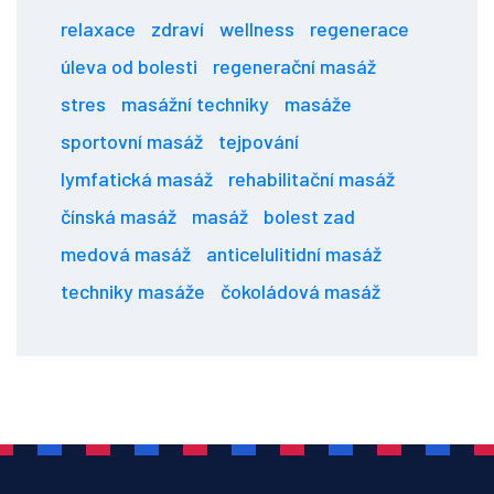
relaxace
zdraví
wellness
regenerace
úleva od bolesti
regenerační masáž
stres
masážní techniky
masáže
sportovní masáž
tejpování
lymfatická masáž
rehabilitační masáž
čínská masáž
masáž
bolest zad
medová masáž
anticelulitidní masáž
techniky masáže
čokoládová masáž