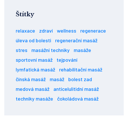
Štítky
relaxace
zdraví
wellness
regenerace
úleva od bolesti
regenerační masáž
stres
masážní techniky
masáže
sportovní masáž
tejpování
lymfatická masáž
rehabilitační masáž
čínská masáž
masáž
bolest zad
medová masáž
anticelulitidní masáž
techniky masáže
čokoládová masáž