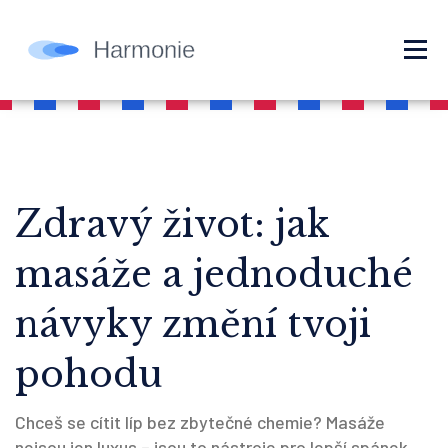
Zdravý život: jak
masáže a jednoduché
návyky změní tvoji
pohodu
Chceš se cítit líp bez zbytečné chemie? Masáže
nejsou jen luxus – jsou to nástroje pro lepší spánek,