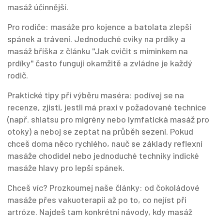
masáž účinnější.
Pro rodiče: masáže pro kojence a batolata zlepší
spánek a trávení. Jednoduché cviky na prdíky a
masáž bříška z článku "Jak cvičit s miminkem na
prdíky" často fungují okamžitě a zvládne je každý
rodič.
Praktické tipy při výběru maséra: podívej se na
recenze, zjisti, jestli má praxi v požadované technice
(např. shiatsu pro migrény nebo lymfatická masáž pro
otoky) a neboj se zeptat na průběh sezení. Pokud
chceš doma něco rychlého, nauč se základy reflexní
masáže chodidel nebo jednoduché techniky indické
masáže hlavy pro lepší spánek.
Chceš víc? Prozkoumej naše články: od čokoládové
masáže přes vakuoterapii až po to, co nejíst při
artróze. Najdeš tam konkrétní návody, kdy masáž