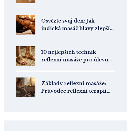
Osvěžte svůj den: Jak
indická masáž hlavy zlepší
vaše zdraví
10 nejlepších technik
reflexní masáže pro úlevu
od bolesti
Základy reflexní masáže:
Průvodce reflexní terapií
pro začátečníky