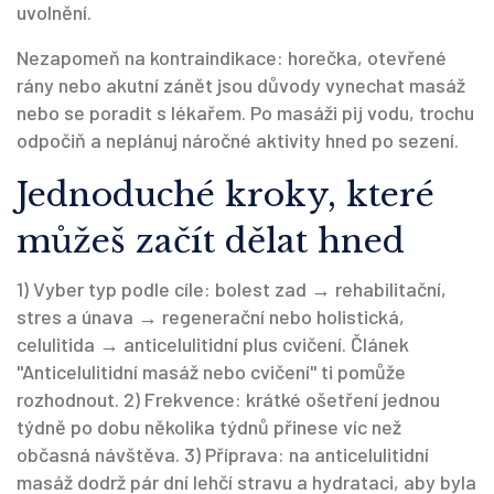
uvolnění.
Nezapomeň na kontraindikace: horečka, otevřené
rány nebo akutní zánět jsou důvody vynechat masáž
nebo se poradit s lékařem. Po masáži pij vodu, trochu
odpočiň a neplánuj náročné aktivity hned po sezení.
Jednoduché kroky, které
můžeš začít dělat hned
1) Vyber typ podle cíle: bolest zad → rehabilitační,
stres a únava → regenerační nebo holistická,
celulitida → anticelulitidní plus cvičení. Článek
"Anticelulitidní masáž nebo cvičení" ti pomůže
rozhodnout. 2) Frekvence: krátké ošetření jednou
týdně po dobu několika týdnů přinese víc než
občasná návštěva. 3) Příprava: na anticelulitidní
masáž dodrž pár dní lehčí stravu a hydrataci, aby byla