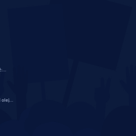
ž:
ti a jak
 olej
: