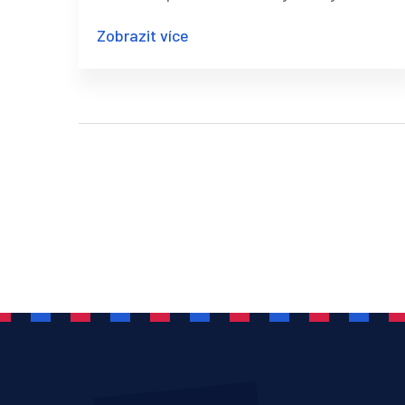
masáže fungují, jaké techniky používají a
Zobrazit více
jak můžete tyto masáže začlenit do svého
života. Přidáme také několik zajímavostí a
tipů, které vám pomohou získat co nejvíce
z těchto starodávných relaxačních
technik.