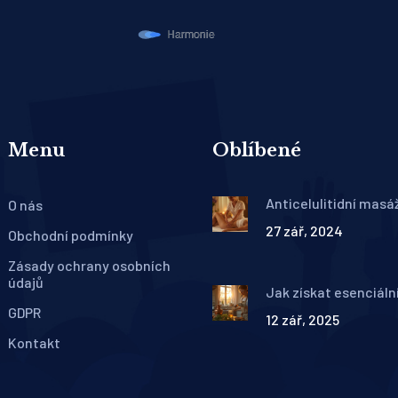
Menu
Oblíbené
Anticelulitidní masá
O nás
Tajemství její účinnos
27 zář, 2024
funguje
Obchodní podmínky
Zásady ochrany osobních
údajů
Jak získat esenciální
doma i profesionálně
GDPR
12 zář, 2025
metody, výtěžnost,
bezpečnost
Kontakt