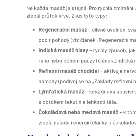
Ne každá masáž je stejná. Pro rychlé zmírnění ú
zlepší průtok krve. Zkus tyto typy:
Regenerační masáž
– cílené uvolnění sv
pocit pohody (viz článek „Regenerační ma
Indická masáž hlavy
– rychlý způsob, jak 
ráno nebo během pauzy (článek „Indická m
Reflexní masáž chodidel
– aktivuje nerv
námahy (podívej se na „Základy reflexní 
Lymfatická masáž
– když únava souvisí
s odtokem tekutin a lehkostí těla.
Čokoládová nebo medová masáž
– k tom
zlepší náladu i energii (články o čokolád