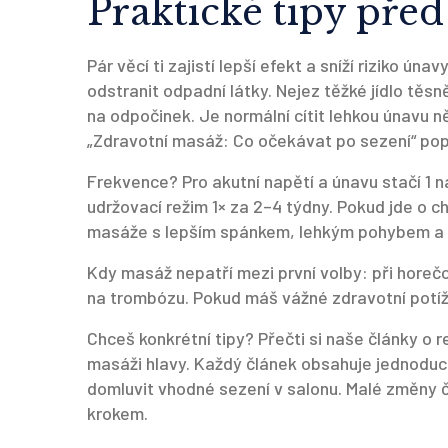
Praktické tipy před
Pár věcí ti zajistí lepší efekt a sníží riziko ún
odstranit odpadní látky. Nejez těžké jídlo těsn
na odpočinek. Je normální cítit lehkou únavu n
„Zdravotní masáž: Co očekávat po sezení“ popi
Frekvence? Pro akutní napětí a únavu stačí 1 
udržovací režim 1× za 2–4 týdny. Pokud jde o 
masáže s lepším spánkem, lehkým pohybem a 
Kdy masáž nepatří mezi první volby: při hore
na trombózu. Pokud máš vážné zdravotní potíže
Chceš konkrétní tipy? Přečti si naše články o r
masáži hlavy. Každý článek obsahuje jednoduc
domluvit vhodné sezení v salonu. Malé změny ča
krokem.