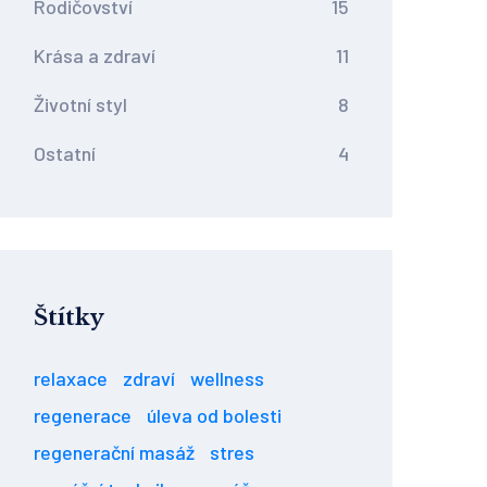
Rodičovství
15
Krása a zdraví
11
Životní styl
8
Ostatní
4
Štítky
relaxace
zdraví
wellness
regenerace
úleva od bolesti
regenerační masáž
stres