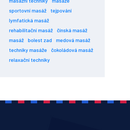
masážní techniky
masáže
sportovní masáž
tejpování
lymfatická masáž
rehabilitační masáž
čínská masáž
masáž
bolest zad
medová masáž
techniky masáže
čokoládová masáž
relaxační techniky