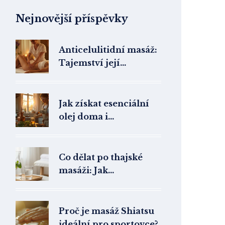
Nejnovější příspěvky
Anticelulitidní masáž:
Tajemství její
účinnosti a jak funguje
Jak získat esenciální
olej doma i
profesionálně: metody,
výtěžnost, bezpečnost
Co dělat po thajské
masáži: Jak
maximalizovat
regeneraci a předejít
bolestem
Proč je masáž Shiatsu
ideální pro sportovce?