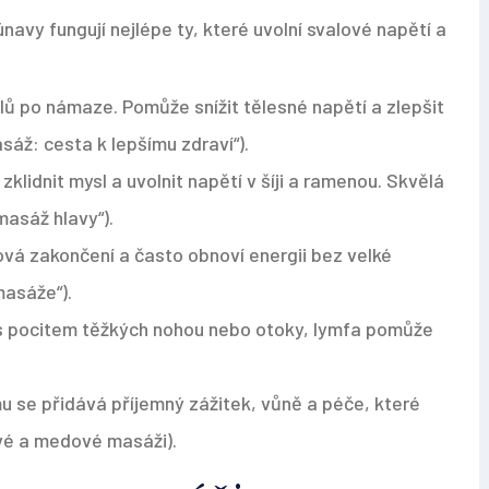
navy fungují nejlépe ty, které uvolní svalové napětí a
alů po námaze. Pomůže snížit tělesné napětí a zlepšit
sáž: cesta k lepšímu zdraví“).
zklidnit mysl a uvolnit napětí v šíji a ramenou. Skvělá
asáž hlavy“).
ová zakončení a často obnoví energii bez velké
masáže“).
 s pocitem těžkých nohou nebo otoky, lymfa pomůže
u se přidává příjemný zážitek, vůně a péče, které
ové a medové masáži).