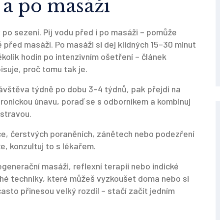
 a po masáži
avy po sezení. Pij vodu před i po masáži – pomůže
ě před masáží. Po masáži si dej klidných 15–30 minut
ěkolik hodin po intenzivním ošetření – článek
suje, proč tomu tak je.
návštěva týdně po dobu 3–4 týdnů, pak přejdi na
chronickou únavu, poraď se s odborníkem a kombinuj
stravou.
čce, čerstvých poraněních, zánětech nebo podezření
, konzultuj to s lékařem.
egenerační masáži, reflexní terapii nebo indické
hé techniky, které můžeš vyzkoušet doma nebo si
sto přinesou velký rozdíl – stačí začít jedním