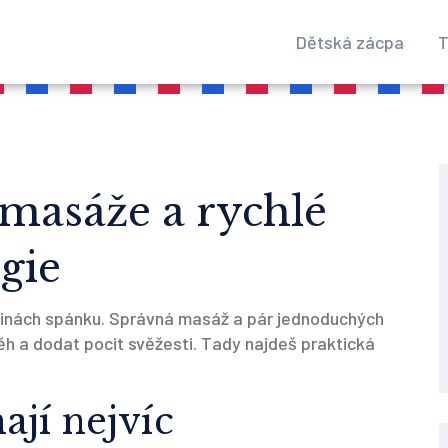
Dětská zácpa
T
masáže a rychlé
rgie
odinách spánku. Správná masáž a pár jednoduchých
ěh a dodat pocit svěžesti. Tady najdeš praktická
jí nejvíc