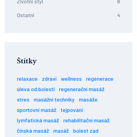
Životní styl
8
Ostatní
4
Štítky
relaxace
zdraví
wellness
regenerace
úleva od bolesti
regenerační masáž
stres
masážní techniky
masáže
sportovní masáž
tejpování
lymfatická masáž
rehabilitační masáž
čínská masáž
masáž
bolest zad