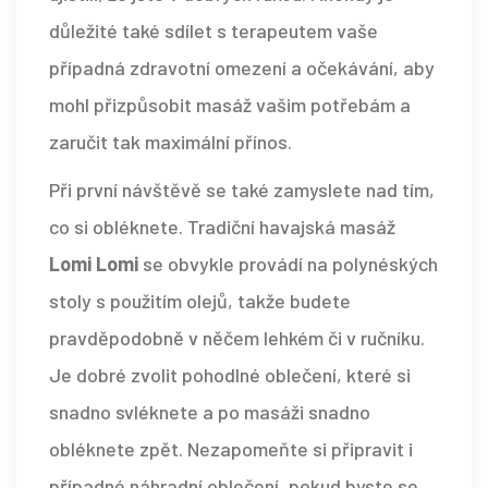
důležité také sdílet s terapeutem vaše
případná zdravotní omezení a očekávání, aby
mohl přizpůsobit masáž vašim potřebám a
zaručit tak maximální přínos.
Při první návštěvě se také zamyslete nad tím,
co si obléknete. Tradiční havajská masáž
Lomi Lomi
se obvykle provádí na polynéských
stoly s použitím olejů, takže budete
pravděpodobně v něčem lehkém či v ručníku.
Je dobré zvolit pohodlné oblečení, které si
snadno svléknete a po masáži snadno
obléknete zpět. Nezapomeňte si připravit i
případné náhradní oblečení, pokud byste se