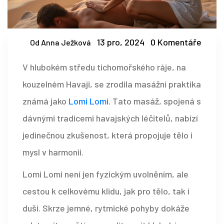
13 pro, 2024
0 Komentáře
Od Anna Ježková
V hlubokém středu tichomořského ráje, na
kouzelném Havaji, se zrodila masážní praktika
známá jako
Lomi Lomi
. Tato masáž, spojená s
dávnými tradicemi havajských léčitelů, nabízí
jedinečnou zkušenost, která propojuje tělo i
mysl v harmonii.
Lomi Lomi není jen fyzickým uvolněním, ale
cestou k celkovému klidu, jak pro tělo, tak i
duši. Skrze jemné, rytmické pohyby dokáže