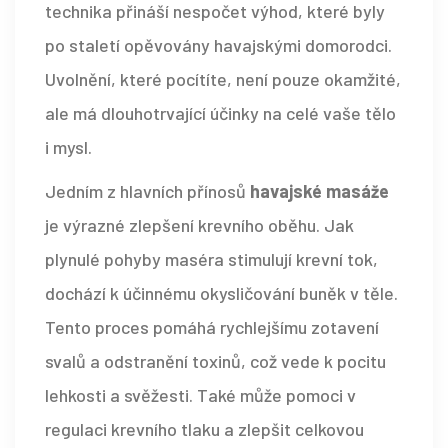
technika přináší nespočet výhod, které byly
po staletí opěvovány havajskými domorodci.
Uvolnění, které pocítíte, není pouze okamžité,
ale má dlouhotrvající účinky na celé vaše tělo
i mysl.
Jedním z hlavních přínosů
havajské masáže
je výrazné zlepšení krevního oběhu. Jak
plynulé pohyby maséra stimulují krevní tok,
dochází k účinnému okysličování buněk v těle.
Tento proces pomáhá rychlejšímu zotavení
svalů a odstranění toxinů, což vede k pocitu
lehkosti a svěžesti. Také může pomoci v
regulaci krevního tlaku a zlepšit celkovou