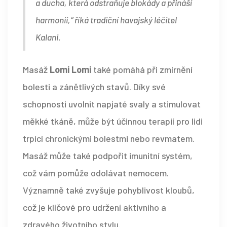
a ducha, která odstraňuje blokády a přináší
harmonii,“ říká tradiční havajský léčitel
Kalani.
Masáž
Lomi Lomi
také pomáhá při zmírnění
bolesti a zánětlivých stavů. Díky své
schopnosti uvolnit napjaté svaly a stimulovat
měkké tkáně, může být účinnou terapií pro lidi
trpící chronickými bolestmi nebo revmatem.
Masáž může také podpořit imunitní systém,
což vám pomůže odolávat nemocem.
Významně také zvyšuje pohyblivost kloubů,
což je klíčové pro udržení aktivního a
zdravého životního stylu.