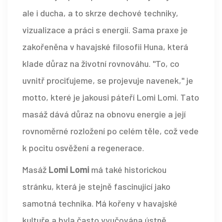
ale i ducha, a to skrze dechové techniky,
vizualizace a práci s energií. Sama praxe je
zakořeněna v havajské filosofii Huna, která
klade důraz na životní rovnováhu. "To, co
uvnitř prociťujeme, se projevuje navenek," je
motto, které je jakousi páteří Lomi Lomi. Tato
masáž dává důraz na obnovu energie a její
rovnoměrné rozložení po celém těle, což vede
k pocitu osvěžení a regenerace.
Masáž
Lomi Lomi
má také historickou
stránku, která je stejně fascinující jako
samotná technika. Má kořeny v havajské
kultuře a byla často vyučována ústně,