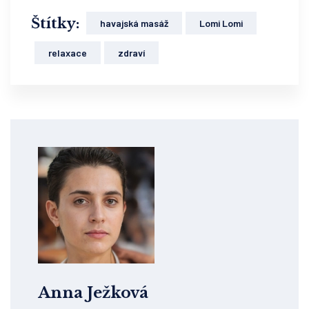
Štítky:
havajská masáž
Lomi Lomi
relaxace
zdraví
Anna Ježková