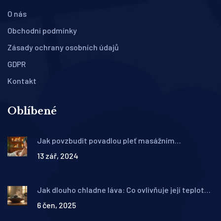
O nás
Obchodní podmínky
Zásady ochrany osobních údajů
GDPR
Kontakt
Oblíbené
Jak povzbudit povadlou pleť masážním
baňkováním
13 zář, 2024
Jak dlouho chladne láva: Co ovlivňuje její teplotu
při masáži
6 čen, 2025