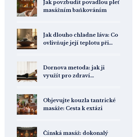
Jak povzbudit povadlou pleť
masážním baňkováním
Jak dlouho chladne láva: Co
ovlivňuje její teplotu při
masáži
Dornova metoda: jak ji
využít pro zdraví
endokrinního systému
Objevujte kouzla tantrické
masáže: Cesta k extázi
Čínská masáž: dokonalý