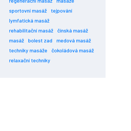
regenerační masáž
masáže
sportovní masáž
tejpování
lymfatická masáž
rehabilitační masáž
čínská masáž
masáž
bolest zad
medová masáž
techniky masáže
čokoládová masáž
relaxační techniky