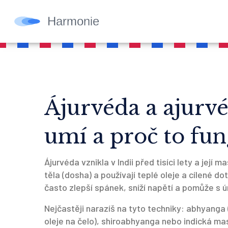
Ájurvéda a ajurv
umí a proč to fun
Ájurvéda vznikla v Indii před tisíci lety a její
těla (dosha) a používají teplé oleje a cílené d
často zlepší spánek, sníží napětí a pomůže s 
Nejčastěji narazíš na tyto techniky: abhyanga 
oleje na čelo), shiroabhyanga nebo indická ma