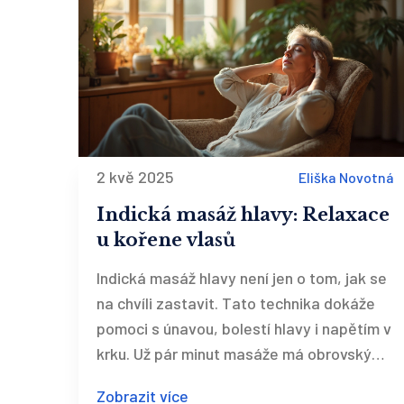
2 kvě 2025
Eliška Novotná
Indická masáž hlavy: Relaxace
u kořene vlasů
Indická masáž hlavy není jen o tom, jak se
na chvíli zastavit. Tato technika dokáže
pomoci s únavou, bolestí hlavy i napětím v
krku. Už pár minut masáže má obrovský
rozdíl na pohodě i kvalitě spánku. Navíc ji
Zobrazit více