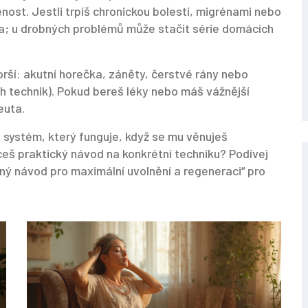
st. Jestli trpíš chronickou bolestí, migrénami nebo
a; u drobných problémů může stačit série domácích
ší: akutní horečka, záněty, čerstvé rány nebo
ch technik). Pokud bereš léky nebo máš vážnější
euta.
 systém, který funguje, když se mu věnuješ
eš praktický návod na konkrétní techniku? Podívej
ný návod pro maximální uvolnění a regeneraci“ pro