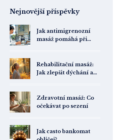
Nejnovější příspěvky
Jak antimigrenozní
masáž pomáhá při
léčbě migrény
Rehabilitační masáž:
Jak zlepšit dýchání a
kvalitu života
Zdravotní masáž: Co
očekávat po sezení
Jak casto bankomat
obličej?