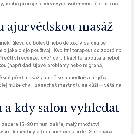
ly, druhá pracuje s nervovým systémem, třetí cílí na
u ajurvédskou masáž
spánek, úlevu od bolesti nebo detox. V salonu se
a jaké oleje používají. Kvalitní terapeut se zeptá na
řečti si recenze, ověř certifikaci terapeuta a neboj
kou (například šíjové problémy nebo migréna).
 těsně před masáží, obleč se pohodlně a přijď s
olej může chvíli zanechat mastnotu na kůži — většina
a kdy salon vyhledat
zabere 15–20 minut: zahřej malý množství
ruj končetiny a trup směrem k srdci. Širodhára