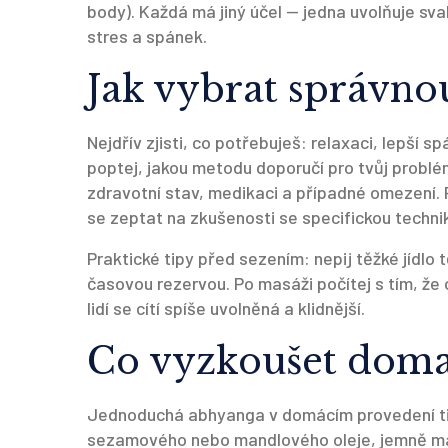
body). Každá má jiný účel — jedna uvolňuje sva
stres a spánek.
Jak vybrat správno
Nejdřív zjisti, co potřebuješ: relaxaci, lepší 
poptej, jakou metodu doporučí pro tvůj problém 
zdravotní stav, medikaci a případné omezení. P
se zeptat na zkušenosti se specifickou techni
Praktické tipy před sezením: nepij těžké jídlo
časovou rezervou. Po masáži počítej s tím, že 
lidí se cítí spíše uvolněná a klidnější.
Co vyzkoušet doma 
Jednoduchá abhyanga v domácím provedení ti 
sezamového nebo mandlového oleje, jemně masí