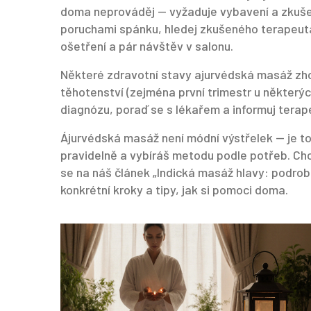
doma neprováděj — vyžaduje vybavení a zkušeno
poruchami spánku, hledej zkušeného terapeut
ošetření a pár návštěv v salonu.
Některé zdravotní stavy ajurvédská masáž zhor
těhotenství (zejména první trimestr u některý
diagnózu, poraď se s lékařem a informuj terap
Ájurvédská masáž není módní výstřelek — je to
pravidelně a vybíráš metodu podle potřeb. Chc
se na náš článek „Indická masáž hlavy: podrob
konkrétní kroky a tipy, jak si pomoci doma.