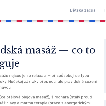
Dětská zácpa
T
édská masáž — co to
guje
 masáže nejsou jen o relaxaci — přizpůsobují se typu
oteky. Nečekej zázraky přes noc, ale pravidelné sezení
únavou.
(celotělová olejová masáž), širodhára (stálý proud
sáž hlavy a marma terapie (práce s energetickými