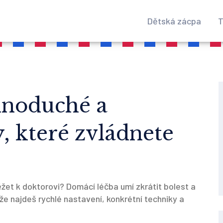
Dětská zácpa
T
dnoduché a
, které zvládnete
ěžet k doktorovi? Domácí léčba umí zkrátit bolest a
íže najdeš rychlé nastavení, konkrétní techniky a