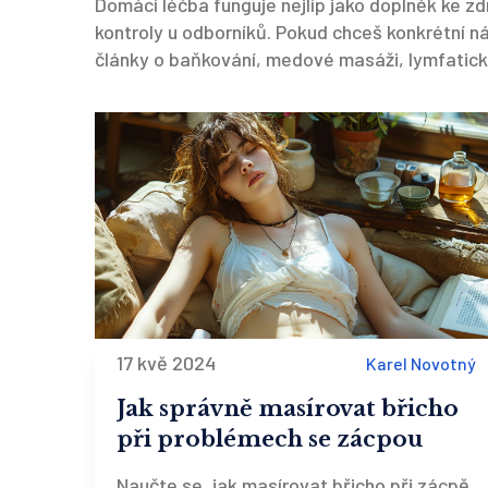
Domácí léčba funguje nejlíp jako doplněk ke z
kontroly u odborníků. Pokud chceš konkrétní 
články o baňkování, medové masáži, lymfatick
17 kvě 2024
Karel Novotný
Jak správně masírovat břicho
při problémech se zácpou
Naučte se, jak masírovat břicho při zácpě