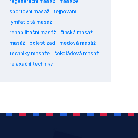
regenerační masáž
masáže
sportovní masáž
tejpování
lymfatická masáž
rehabilitační masáž
čínská masáž
masáž
bolest zad
medová masáž
techniky masáže
čokoládová masáž
relaxační techniky