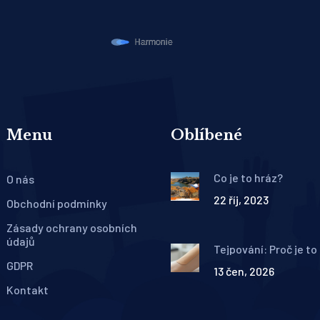
Menu
Oblíbené
Co je to hráz?
O nás
22 říj, 2023
Obchodní podmínky
Zásady ochrany osobních
údajů
Tejpování: Proč je to
efektivní? Kompletn
GDPR
13 čen, 2026
průvodce kinesiotap
Kontakt