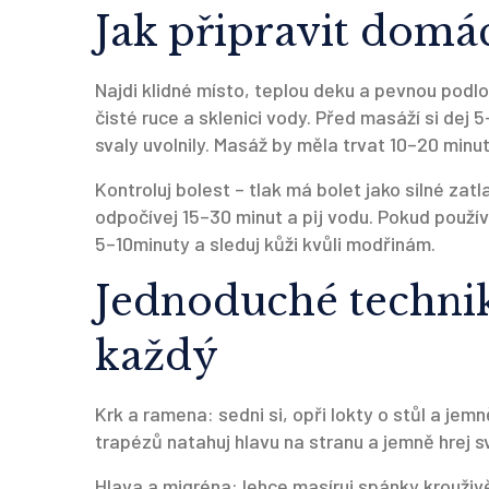
Jak připravit domác
Najdi klidné místo, teplou deku a pevnou podlo
čisté ruce a sklenici vody. Před masáží si dej
svaly uvolnily. Masáž by měla trvat 10–20 minut; 
Kontroluj bolest – tlak má bolet jako silné zat
odpočívej 15–30 minut a pij vodu. Pokud použí
5–10minuty a sleduj kůži kvůli modřinám.
Jednoduché technik
každý
Krk a ramena: sedni si, opři lokty o stůl a jemn
trapézů natahuj hlavu na stranu a jemně hrej s
Hlava a migréna: lehce masíruj spánky krouživě