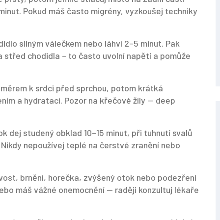
2 minut. Pokud máš často migrény, vyzkoušej techniky
hodidlo silným válečkem nebo láhví 2–5 minut. Pak
a střed chodidla – to často uvolní napětí a pomůže
 směrem k srdci před sprchou, potom krátká
čením a hydratací. Pozor na křečové žíly — deep
 dej studený obklad 10–15 minut, při tuhnutí svalů
. Nikdy nepoužívej teplé na čerstvé zranění nebo
tlivost, brnění, horečka, zvýšený otok nebo podezření
nebo máš vážné onemocnění — raději konzultuj lékaře