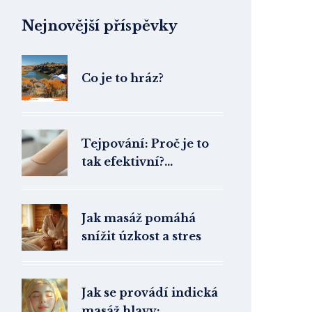
Nejnovější příspěvky
Co je to hráz?
Tejpování: Proč je to
tak efektivní?
Kompletní průvodce
kinesiotape
Jak masáž pomáhá
snížit úzkost a stres
Jak se provádí indická
masáž hlavy: