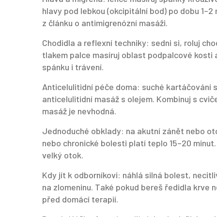
hlavy pod lebkou (okcipitální bod) po dobu 1–
z článku o antimigrenózní masáži.
Chodidla a reflexní techniky: sedni si, roluj c
tlakem palce masíruj oblast podpalcové kosti 
spánku i trávení.
Anticelulitidní péče doma: suché kartáčování
anticelulitidní masáž s olejem. Kombinuj s cvi
masáž je nevhodná.
Jednoduché obklady: na akutní zánět nebo otok
nebo chronické bolesti platí teplo 15–20 minut
velký otok.
Kdy jít k odborníkovi: náhlá silná bolest, neci
na zlomeninu. Také pokud bereš ředidla krve 
před domácí terapií.