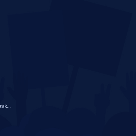
 tak
í
e