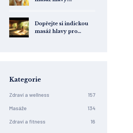
Kompletní průvodce
Dopřejte si indickou
masáž hlavy pro
dokonalý odpočinek
Kategorie
Zdraví a wellness
157
Masáže
134
Zdraví a fitness
16