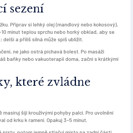
í sezení
žku. Připrav si lehký olej (mandlový nebo kokosový),
 5–10 minut teplou sprchu nebo horký obklad, aby se
delší a příliš silná může spíš ublížit.
lačení, ne jako ostrá píchavá bolest. Po masáži
váš baňky nebo vakuoterapii doma, začni s krátkými
y, které zvládne
ě masíruj šíji krouživými pohyby palci. Pro uvolnění
val od krku k rameni. Opakuj 3–5 minut.
 prsty, potom jemně stlačuj místo na zadní části