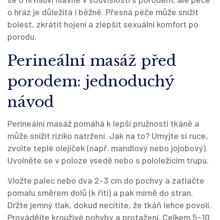
o hráz je důležitá i běžně. Přesná péče může snížit
bolest, zkrátit hojení a zlepšit sexuální komfort po
porodu.
Perineální masáž před
porodem: jednoduchý
návod
Perineální masáž pomáhá k lepší pružnosti tkáně a
může snížit riziko natržení. Jak na to? Umyjte si ruce,
zvolte teplé olejíček (např. mandlový nebo jojobový).
Uvolněte se v poloze vsedě nebo s pololežícím trupu.
Vložte palec nebo dva 2–3 cm do pochvy a zatlačte
pomalu směrem dolů (k řiti) a pak mírně do stran.
Držte jemný tlak, dokud necítíte, že tkáň lehce povolí.
Provádějte krouživé pohyby a protažení. Celkem 5–10