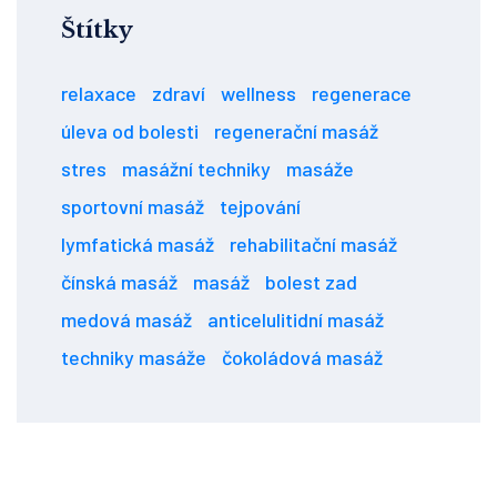
Štítky
relaxace
zdraví
wellness
regenerace
úleva od bolesti
regenerační masáž
stres
masážní techniky
masáže
sportovní masáž
tejpování
lymfatická masáž
rehabilitační masáž
čínská masáž
masáž
bolest zad
medová masáž
anticelulitidní masáž
techniky masáže
čokoládová masáž