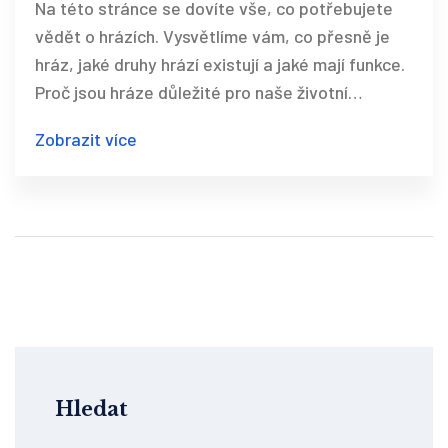
Na této stránce se dovíte vše, co potřebujete
vědět o hrázích. Vysvětlíme vám, co přesně je
hráz, jaké druhy hrází existují a jaké mají funkce.
Proč jsou hráze důležité pro naše životní
prostředí? Připojte se k nám a prozkoumejte
Zobrazit více
tento fascinující svět hrází a jejich význam pro
naši planetu.
Hledat