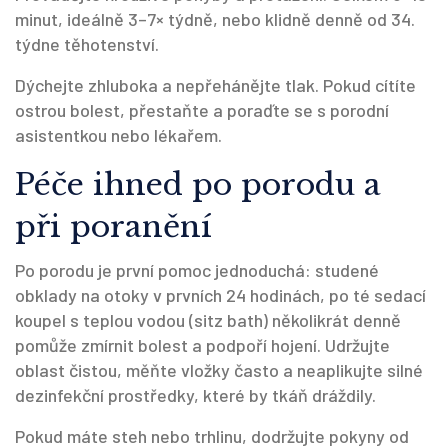
minut, ideálně 3–7× týdně, nebo klidně denně od 34.
týdne těhotenství.
Dýchejte zhluboka a nepřehánějte tlak. Pokud cítíte
ostrou bolest, přestaňte a poraďte se s porodní
asistentkou nebo lékařem.
Péče ihned po porodu a
při poranění
Po porodu je první pomoc jednoduchá: studené
obklady na otoky v prvních 24 hodinách, po té sedací
koupel s teplou vodou (sitz bath) několikrát denně
pomůže zmírnit bolest a podpoří hojení. Udržujte
oblast čistou, měňte vložky často a neaplikujte silné
dezinfekční prostředky, které by tkáň dráždily.
Pokud máte steh nebo trhlinu, dodržujte pokyny od