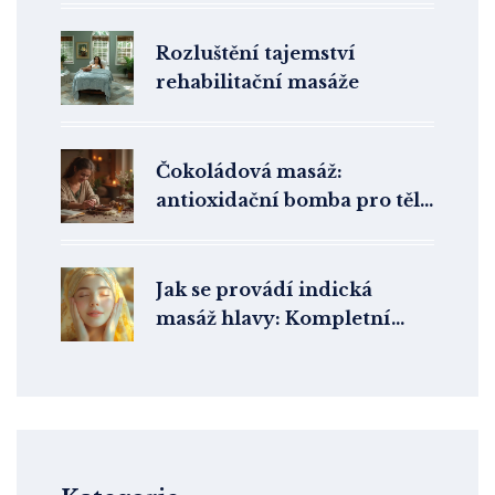
kolo
Rozluštění tajemství
rehabilitační masáže
Čokoládová masáž:
antioxidační bomba pro tělo
i mysl
Jak se provádí indická
masáž hlavy: Kompletní
průvodce