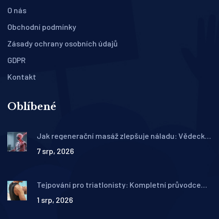
O nás
Obchodní podmínky
Zásady ochrany osobních údajů
GDPR
Kontakt
Oblíbené
Jak regenerační masáž zlepšuje náladu: Vědecky
podložené benefity pro duši i tělo
7 srp, 2026
Tejpování pro triatlonisty: Kompletní průvodce
aplikací na běh, plavání a kolo
1 srp, 2026