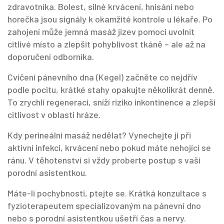
zdravotníka. Bolest, silné krvácení, hnisání nebo
horečka jsou signály k okamžité kontrole u lékaře. Po
zahojení může jemná masáž jizev pomoci uvolnit
citlivé místo a zlepšit pohyblivost tkáně – ale až na
doporučení odborníka.
Cvičení pánevního dna (Kegel) začněte co nejdřív
podle pocitu, krátké stahy opakujte několikrát denně.
To zrychlí regeneraci, sníží riziko inkontinence a zlepší
citlivost v oblasti hráze.
Kdy perineální masáž nedělat? Vynechejte ji při
aktivní infekci, krvácení nebo pokud máte nehojící se
ránu. V těhotenství si vždy proberte postup s vaší
porodní asistentkou.
Máte-li pochybnosti, ptejte se. Krátká konzultace s
fyzioterapeutem specializovaným na pánevní dno
nebo s porodní asistentkou ušetří čas a nervy.