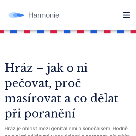
Hráz – jak o ni
pečovat, proč
masírovat a co dělat
při poranění
Hráz je oblast mezi genitáliemi a konečníkem. Hodně
se o ní mluví hlavně v souvislosti s porodem, ale péče