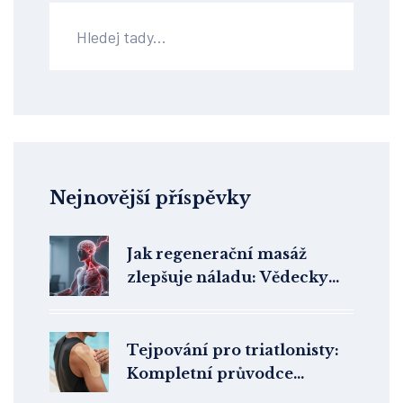
Nejnovější příspěvky
Jak regenerační masáž
zlepšuje náladu: Vědecky
podložené benefity pro duši
i tělo
Tejpování pro triatlonisty:
Kompletní průvodce
aplikací na běh, plavání a