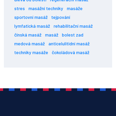
stres
masážní techniky
masáže
sportovní masáž
tejpování
lymfatická masáž
rehabilitační masáž
čínská masáž
masáž
bolest zad
medová masáž
anticelulitidní masáž
techniky masáže
čokoládová masáž