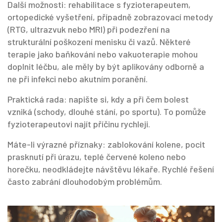
Další možnosti: rehabilitace s fyzioterapeutem,
ortopedické vyšetření, případně zobrazovací metody
(RTG, ultrazvuk nebo MRI) při podezření na
strukturální poškození menisku či vazů. Některé
terapie jako baňkování nebo vakuoterapie mohou
doplnit léčbu, ale měly by být aplikovány odborně a
ne při infekci nebo akutním poranění.
Praktická rada: napište si, kdy a při čem bolest
vzniká (schody, dlouhé stání, po sportu). To pomůže
fyzioterapeutovi najít příčinu rychleji.
Máte-li výrazné příznaky: zablokování kolene, pocit
prasknutí při úrazu, teplé červené koleno nebo
horečku, neodkládejte návštěvu lékaře. Rychlé řešení
často zabrání dlouhodobým problémům.