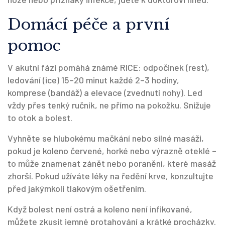
Domácí péče a první
pomoc
V akutní fázi pomáhá známé RICE: odpočinek (rest),
ledování (ice) 15–20 minut každé 2–3 hodiny,
komprese (bandáž) a elevace (zvednutí nohy). Led
vždy přes tenký ručník, ne přímo na pokožku. Snižuje
to otok a bolest.
Vyhněte se hlubokému mačkání nebo silné masáži,
pokud je koleno červené, horké nebo výrazně oteklé –
to může znamenat zánět nebo poranění, které masáž
zhorší. Pokud užíváte léky na ředění krve, konzultujte
před jakýmkoli tlakovým ošetřením.
Když bolest není ostrá a koleno není infikované,
můžete zkusit jemné protahování a krátké procházky.