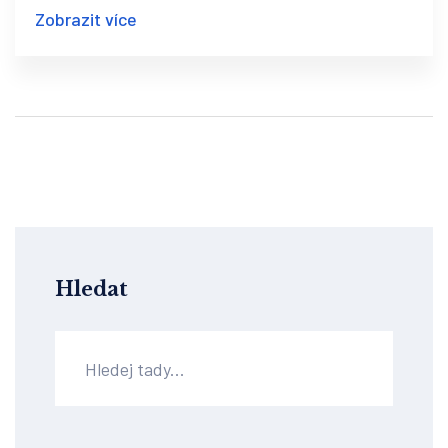
předcházet dalším problémům s koleny. Díky
Zobrazit více
těmto informacím můžete lépe pečovat o své
kolena a zlepšit svůj celkový zdravotní stav.
Hledat