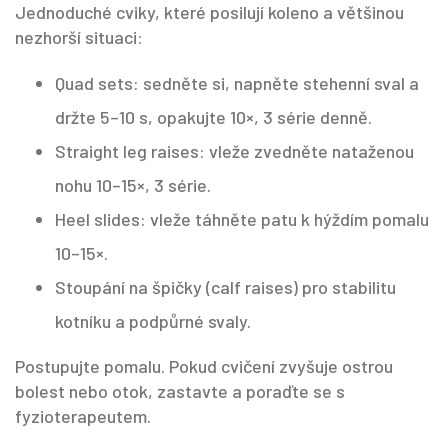
Jednoduché cviky, které posilují koleno a většinou
nezhorší situaci:
Quad sets: sedněte si, napněte stehenní sval a
držte 5–10 s, opakujte 10×, 3 série denně.
Straight leg raises: vleže zvedněte nataženou
nohu 10–15×, 3 série.
Heel slides: vleže táhněte patu k hýždím pomalu
10–15×.
Stoupání na špičky (calf raises) pro stabilitu
kotníku a podpůrné svaly.
Postupujte pomalu. Pokud cvičení zvyšuje ostrou
bolest nebo otok, zastavte a poraďte se s
fyzioterapeutem.