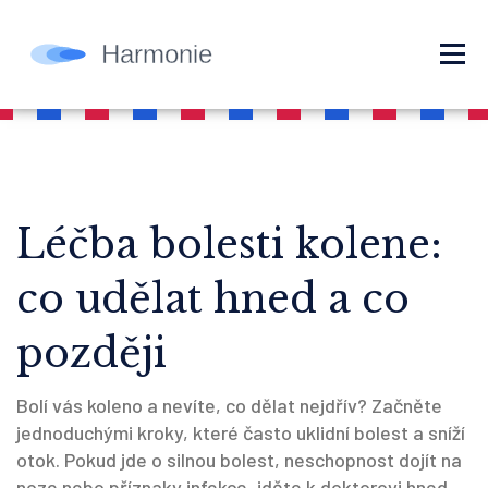
Léčba bolesti kolene:
co udělat hned a co
později
Bolí vás koleno a nevíte, co dělat nejdřív? Začněte
jednoduchými kroky, které často uklidní bolest a sníží
otok. Pokud jde o silnou bolest, neschopnost dojít na
noze nebo příznaky infekce, jděte k doktorovi hned.