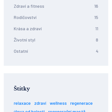
Zdraví a fitness
16
Rodičovství
15
Krása a zdraví
11
Životní styl
8
Ostatní
4
Štítky
relaxace
zdraví
wellness
regenerace
úleva od bolesti
regenerační masáž