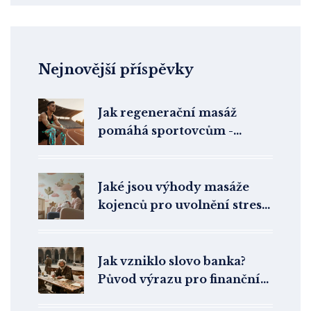
Nejnovější příspěvky
Jak regenerační masáž
pomáhá sportovcům -
výhody, techniky a tipy
Jaké jsou výhody masáže
kojenců pro uvolnění stresu
a podpora vývoje
Jak vzniklo slovo banka?
Původ výrazu pro finanční
instituci