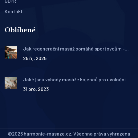
GDPR
Kontakt
Oblíbené
Jak regenerační masáž pomáhá sportovcům -
výhody, techniky a tipy
25 říj, 2025
Jaké jsou výhody masáže kojenců pro uvolnění
stresu a podpora vývoje
31 pro, 2023
©2026 harmonie-masaze.cz. Všechna práva vyhrazena