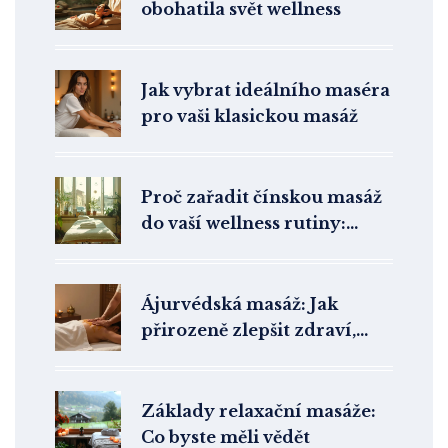
obohatila svět wellness
Jak vybrat ideálního maséra
pro vaši klasickou masáž
Proč zařadit čínskou masáž
do vaší wellness rutiny:
Výhody a tipy
Ájurvédská masáž: Jak
přirozeně zlepšit zdraví,
snížit stres a obnovit
rovnováhu
Základy relaxační masáže:
Co byste měli vědět