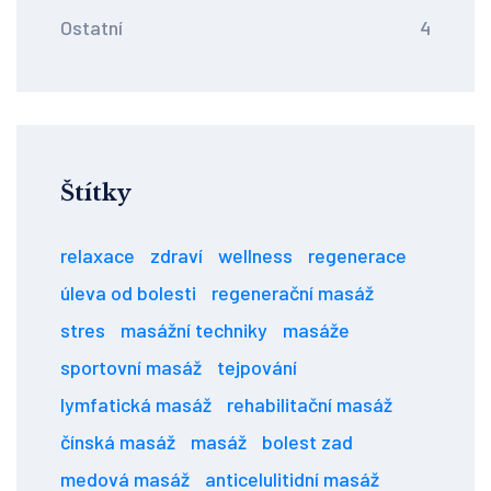
Ostatní
4
Štítky
relaxace
zdraví
wellness
regenerace
úleva od bolesti
regenerační masáž
stres
masážní techniky
masáže
sportovní masáž
tejpování
lymfatická masáž
rehabilitační masáž
čínská masáž
masáž
bolest zad
medová masáž
anticelulitidní masáž