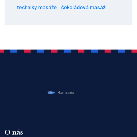
techniky masáže
čokoládová masáž
O nás