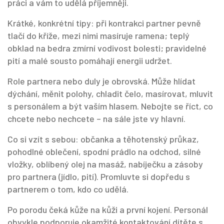
práci a vám to udělá příjemněji.
Krátké, konkrétní tipy: při kontrakci partner pevně
tlačí do kříže, mezi nimi masíruje ramena; teplý
obklad na bedra zmírní vodivost bolesti; pravidelné
pití a malé sousto pomáhají energii udržet.
Role partnera nebo duly je obrovská. Může hlídat
dýchání, měnit polohy, chladit čelo, masírovat, mluvit
s personálem a být vaším hlasem. Nebojte se říct, co
chcete nebo nechcete – na sále jste vy hlavní.
Co si vzít s sebou: občanka a těhotenský průkaz,
pohodlné oblečení, spodní prádlo na odchod, silné
vložky, oblíbený olej na masáž, nabíječku a zásoby
pro partnera (jídlo, pití). Promluvte si dopředu s
partnerem o tom, kdo co udělá.
Po porodu čeká kůže na kůži a první kojení. Personál
obvykle podporuje okamžité kontaktování dítěte s