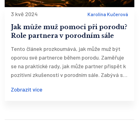
3 kvě 2024
Karolína Kučerová
Jak může muž pomoci při porodu?
Role partnera v porodním sále
Tento článek prozkoumává, jak může muž být
oporou své partnerce během porodu. Zaměřuje
se na praktické rady, jak může partner přispět k
pozitivní zkušenosti v porodním sále. Zabývá se
také emocionální podporou a komunikací mezi
Zobrazit více
partnery během tohoto významného okamžiku.
Čtenáři se dozví, jaké úkoly mohou partnerovi při
porodu pomoci a proč je jeho přítomnost
důležitá.