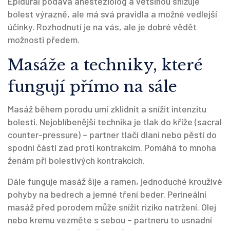
Epidurál podává anesteziolog a většinou snižuje
bolest výrazně, ale má svá pravidla a možné vedlejší
účinky. Rozhodnutí je na vás, ale je dobré vědět
možnosti předem.
Masáže a techniky, které
fungují přímo na sále
Masáž během porodu umí zklidnit a snížit intenzitu
bolesti. Nejoblíbenější technika je tlak do kříže (sacral
counter-pressure) – partner tlačí dlaní nebo pěstí do
spodní části zad proti kontrakcím. Pomáhá to mnoha
ženám při bolestivých kontrakcích.
Dále funguje masáž šíje a ramen, jednoduché krouživé
pohyby na bedrech a jemné tření beder. Perineální
masáž před porodem může snížit riziko natržení. Olej
nebo kremu vezměte s sebou – partneru to usnadní