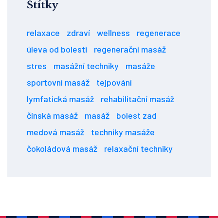
Štítky
relaxace
zdraví
wellness
regenerace
úleva od bolesti
regenerační masáž
stres
masážní techniky
masáže
sportovní masáž
tejpování
lymfatická masáž
rehabilitační masáž
čínská masáž
masáž
bolest zad
medová masáž
techniky masáže
čokoládová masáž
relaxační techniky