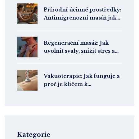
Přírodní účinné prostředky:
Antimigrenozní masáž jako
lék na migrénu
Regenerační masáž: Jak
uvolnit svaly, snížit stres a
zvednout náladu
Vakuoterapie: Jak funguje a
proč je klíčem k
rychlejšímu zotavení
Kategorie