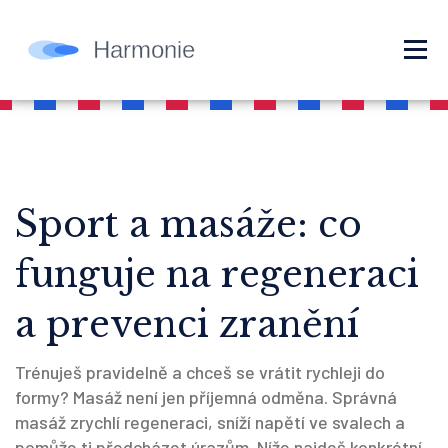
Sport a masáže: co
funguje na regeneraci
a prevenci zranění
Trénuješ pravidelně a chceš se vrátit rychleji do
formy? Masáž není jen příjemná odměna. Správná
masáž zrychlí regeneraci, sníží napětí ve svalech a
pomůže ti předcházet úrazům. Níže najdeš konkrétní