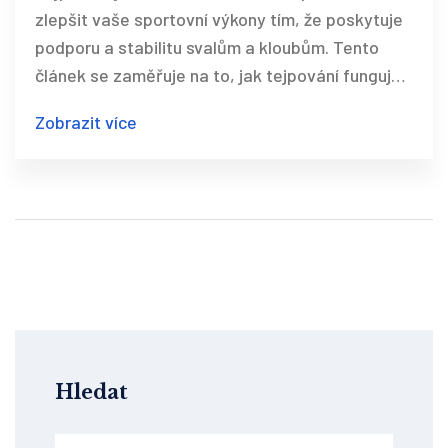
zlepšit vaše sportovní výkony tím, že poskytuje
podporu a stabilitu svalům a kloubům. Tento
článek se zaměřuje na to, jak tejpování funguje,
jak ho správně aplikovat a jaké jsou jeho hlavní
Zobrazit více
výhody. Objevíme různé typy tejpu a tipy, jak je
nejlépe využít pro maximální efekt. Pokud si
nejste jisti, zda tejpování může být užitečné i
pro vás, tento článek vám poskytne užitečné
informace. Naučíte se také, kdy je nejlepší jej
použít a nač si dát pozor.
Hledat