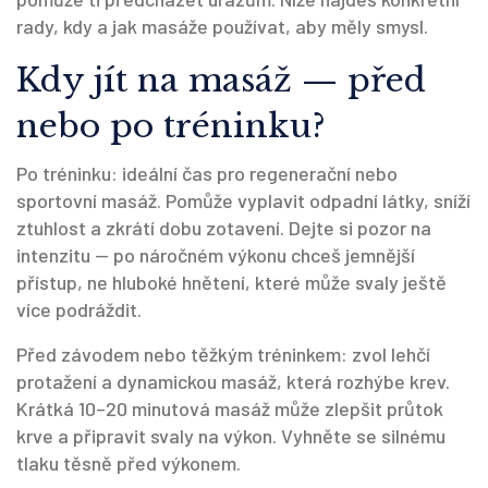
rady, kdy a jak masáže používat, aby měly smysl.
Kdy jít na masáž — před
nebo po tréninku?
Po tréninku: ideální čas pro regenerační nebo
sportovní masáž. Pomůže vyplavit odpadní látky, sníží
ztuhlost a zkrátí dobu zotavení. Dejte si pozor na
intenzitu — po náročném výkonu chceš jemnější
přístup, ne hluboké hnětení, které může svaly ještě
více podráždit.
Před závodem nebo těžkým tréninkem: zvol lehčí
protažení a dynamickou masáž, která rozhýbe krev.
Krátká 10–20 minutová masáž může zlepšit průtok
krve a připravit svaly na výkon. Vyhněte se silnému
tlaku těsně před výkonem.