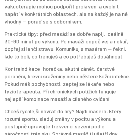
vakuoterapie mohou podpořit prokrvení a uvolnit
napětí v konkrétních oblastech, ale ne každý je na ně
vhodný — poraď se s odborníkem.
Praktické tipy: před masáží se dobře napij, ideálně
30–60 minut po výkonu. Po masáži odpočívej a nekuř,
dopřej si lehčí stravu. Komunikuj s masérem — řekni,
kde to bolí, co trénuješ a co potřebuješ dosáhnout.
Kontraindikace: horečka, akutní zánět, čerstvé
poranění, krevní sraženiny nebo některé kožní infekce.
Pokud máš pochybnosti, zeptej se lékaře nebo
fyzioterapeuta. Při chronických potížích funguje
nejlepší kombinace masáží a cíleného cvičení.
Chceš rychlejší návrat do hry? Najdi maséra, který
rozumí sportu, sleduj změny v pocitu a výkonu a
postupně upravujte frekvenci sezení podle
náročnosti tréninku. Správná masáž ti ušetří dny