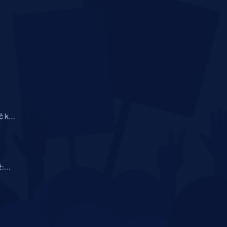
č k
onu
ž:
ti a jak