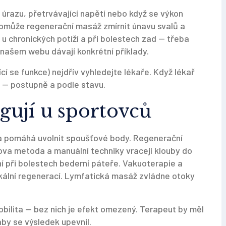
 úrazu, přetrvávající napětí nebo když se výkon
 pomůže regenerační masáž zmírnit únavu svalů a
 u chronických potíží a při bolestech zad — třeba
 našem webu dávají konkrétní příklady.
ící se funkce) nejdřív vyhledejte lékaře. Když lékař
k — postupně a podle stavu.
gují u sportovců
lů a pomáhá uvolnit spoušťové body. Regenerační
ova metoda a manuální techniky vracejí klouby do
ní při bolestech bederní páteře. Vakuoterapie a
okální regenerací. Lymfatická masáž zvládne otoky
obilita — bez nich je efekt omezený. Terapeut by měl
aby se výsledek upevnil.