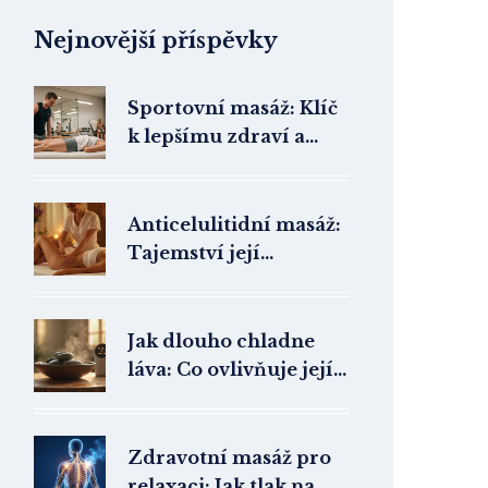
Nejnovější příspěvky
Sportovní masáž: Klíč
k lepšímu zdraví a
výkonu
Anticelulitidní masáž:
Tajemství její
účinnosti a jak funguje
Jak dlouho chladne
láva: Co ovlivňuje její
teplotu při masáži
Zdravotní masáž pro
relaxaci: Jak tlak na