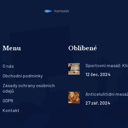
Menu
Oblíbené
Sportovní masáž: Klí
O nás
lepšímu zdraví a výk
12 čec, 2024
Obchodní podmínky
Zásady ochrany osobních
údajů
Anticelulitidní masá
Tajemství její účinnos
GDPR
27 zář, 2024
funguje
Kontakt