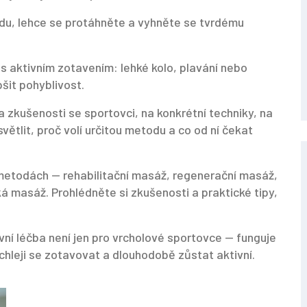
odu, lehce se protáhněte a vyhněte se tvrdému
 aktivním zotavením: lehké kolo, plavání nebo
šit pohyblivost.
zkušenosti se sportovci, na konkrétní techniky, na
ětlit, proč volí určitou metodu a co od ní čekat
metodách — rehabilitační masáž, regenerační masáž,
 masáž. Prohlédněte si zkušenosti a praktické tipy,
vní léčba není jen pro vrcholové sportovce — funguje
chleji se zotavovat a dlouhodobě zůstat aktivní.