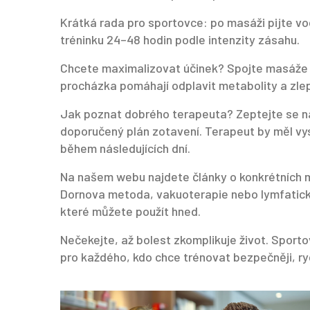
Krátká rada pro sportovce: po masáži pijte v
tréninku 24–48 hodin podle intenzity zásahu.
Chcete maximalizovat účinek? Spojte masáže s
procházka pomáhají odplavit metabolity a zlep
Jak poznat dobrého terapeuta? Zeptejte se na 
doporučený plán zotavení. Terapeut by měl vysv
během následujících dní.
Na našem webu najdete články o konkrétních 
Dornova metoda, vakuoterapie nebo lymfatická
které můžete použít hned.
Nečekejte, až bolest zkomplikuje život. Sporto
pro každého, kdo chce trénovat bezpečněji, ry