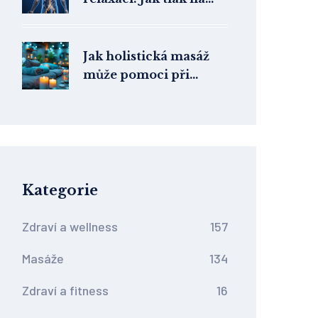
svaly změní váš
odpočinek
Jak holistická masáž
může pomoci při
depresi
Kategorie
Zdraví a wellness
157
Masáže
134
Zdraví a fitness
16