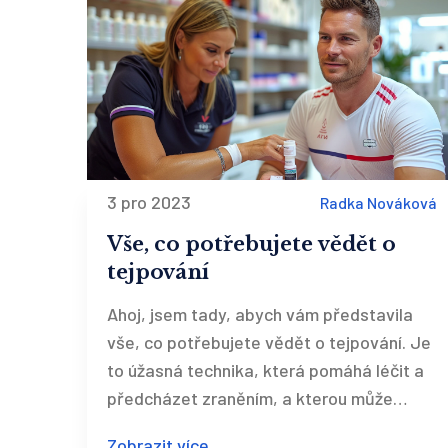
3 pro 2023
Radka Nováková
Vše, co potřebujete vědět o
tejpování
Ahoj, jsem tady, abych vám představila
vše, co potřebujete vědět o tejpování. Je
to úžasná technika, která pomáhá léčit a
předcházet zraněním, a kterou může
použít každý, kdo se věnuje sportu nebo
Zobrazit více