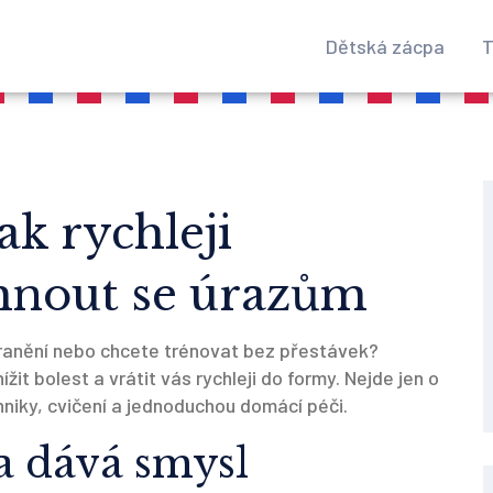
Dětská zácpa
T
ak rychleji
hnout se úrazům
 zranění nebo chcete trénovat bez přestávek?
žit bolest a vrátit vás rychleji do formy. Nejde jen o
hniky, cvičení a jednoduchou domácí péči.
a dává smysl