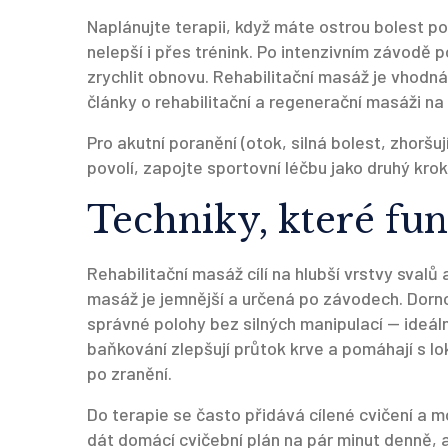
Naplánujte terapii, když máte ostrou bolest po
nelepší i přes trénink. Po intenzivním závodě
zrychlit obnovu. Rehabilitační masáž je vhodná
články o rehabilitační a regenerační masáži na
Pro akutní poranění (otok, silná bolest, zhoršuj
povolí, zapojte sportovní léčbu jako druhý kro
Techniky, které fun
Rehabilitační masáž cílí na hlubší vrstvy sva
masáž je jemnější a určená po závodech. Dorn
správné polohy bez silných manipulací — ideál
baňkování zlepšují průtok krve a pomáhají s l
po zranění.
Do terapie se často přidává cílené cvičení a m
dát domácí cvičební plán na pár minut denně, 