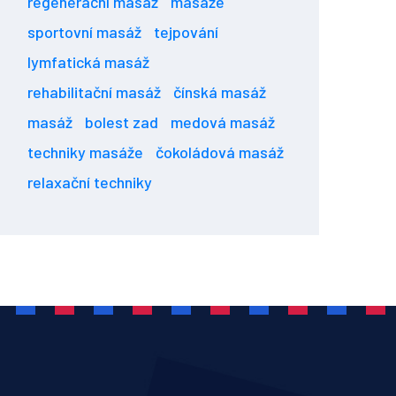
regenerační masáž
masáže
sportovní masáž
tejpování
lymfatická masáž
rehabilitační masáž
čínská masáž
masáž
bolest zad
medová masáž
techniky masáže
čokoládová masáž
relaxační techniky