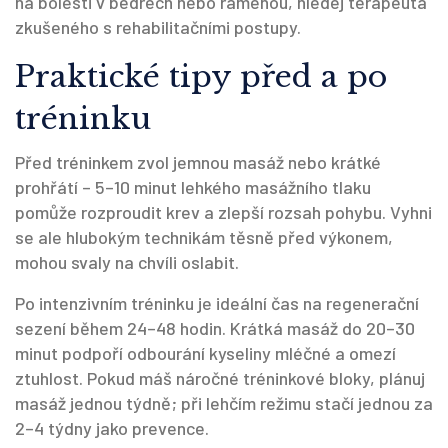
na bolesti v bedrech nebo ramenou, hledej terapeuta
zkušeného s rehabilitačními postupy.
Praktické tipy před a po
tréninku
Před tréninkem zvol jemnou masáž nebo krátké
prohřátí – 5–10 minut lehkého masážního tlaku
pomůže rozproudit krev a zlepší rozsah pohybu. Vyhni
se ale hlubokým technikám těsně před výkonem,
mohou svaly na chvíli oslabit.
Po intenzivním tréninku je ideální čas na regenerační
sezení během 24–48 hodin. Krátká masáž do 20–30
minut podpoří odbourání kyseliny mléčné a omezí
ztuhlost. Pokud máš náročné tréninkové bloky, plánuj
masáž jednou týdně; při lehčím režimu stačí jednou za
2–4 týdny jako prevence.