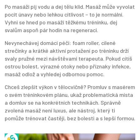
Po masáži pij vodu a dej tělu klid. Masáž může vyvolat
pocit únavy nebo lehkou citlivost – to je normální.
Vyhni se hned po masáži těžkému tréninku, dej
svalům aspoň pár hodin na regeneraci.
Nevynechávej domácí péči: foam roller, cílené
strečinky a krátké aktivní protažení po tréninku drží
svaly pružné mezi návštěvami terapeuta. Pokud cítíš
ostrou bolest, výrazné otoky nebo příznaky infekce,
masáž odlož a vyhledej odbornou pomoc.
Chceš zlepšit výkon v tělocvičně? Promluv s masérem
o svém tréninkovém plánu, ukaž problematická místa
a domluv se na konkrétních technikách. Správně
zvolená masáž není luxus, ale nástroj, který ti
pomůže trénovat častěji, bez bolesti a s lepší formou.