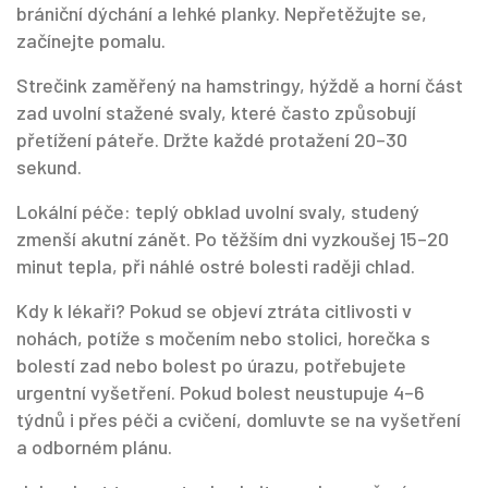
brániční dýchání a lehké planky. Nepřetěžujte se,
začínejte pomalu.
Strečink zaměřený na hamstringy, hýždě a horní část
zad uvolní stažené svaly, které často způsobují
přetížení páteře. Držte každé protažení 20–30
sekund.
Lokální péče: teplý obklad uvolní svaly, studený
zmenší akutní zánět. Po těžším dni vyzkoušej 15–20
minut tepla, při náhlé ostré bolesti raději chlad.
Kdy k lékaři? Pokud se objeví ztráta citlivosti v
nohách, potíže s močením nebo stolici, horečka s
bolestí zad nebo bolest po úrazu, potřebujete
urgentní vyšetření. Pokud bolest neustupuje 4–6
týdnů i přes péči a cvičení, domluvte se na vyšetření
a odborném plánu.