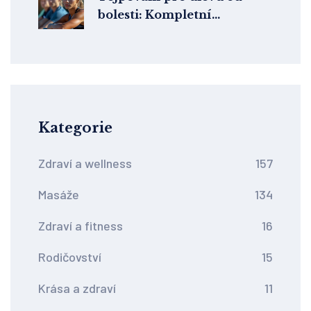
bolesti: Kompletní
průvodce terapeutickým
tapováním
Kategorie
Zdraví a wellness
157
Masáže
134
Zdraví a fitness
16
Rodičovství
15
Krása a zdraví
11