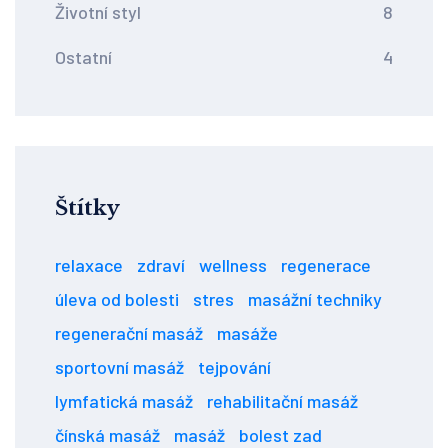
Životní styl
8
Ostatní
4
Štítky
relaxace
zdraví
wellness
regenerace
úleva od bolesti
stres
masážní techniky
regenerační masáž
masáže
sportovní masáž
tejpování
lymfatická masáž
rehabilitační masáž
čínská masáž
masáž
bolest zad