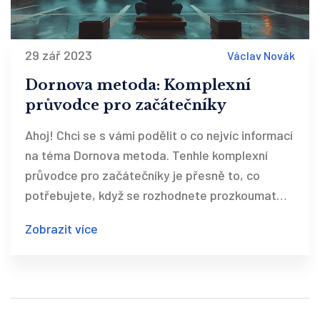
29 zář 2023
Václav Novák
Dornova metoda: Komplexní
průvodce pro začátečníky
Ahoj! Chci se s vámi podělit o co nejvíc informací
na téma Dornova metoda. Tenhle komplexní
průvodce pro začátečníky je přesně to, co
potřebujete, když se rozhodnete prozkoumat
tuto alternativní formu léčby. Budeme se
Zobrazit více
věnovat tomu, jak Dornova metoda funguje,
jejímu historickému kontextu a také jak může
pomoci při léčení problémů s páteří. Také se
podíváme na to, jakou roli hraje v současném
lékařství. Připojte se ke mně na této cestě