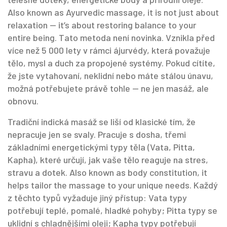
Also known as
Ayurvedic massage
, it is not just about
relaxation — it’s about restoring balance to your
entire being.
Tato metoda není novinka. Vznikla před
více než 5 000 lety v rámci ájurvédy, která považuje
tělo, mysl a duch za propojené systémy. Pokud cítíte,
že jste vytahovaní, neklidní nebo máte stálou únavu,
možná potřebujete právě tohle — ne jen masáž, ale
obnovu.
Tradiční indická masáž se liší od klasické tím, že
nepracuje jen se svaly. Pracuje s
dosha
,
třemi
základními energetickými typy těla (Vata, Pitta,
Kapha), které určují, jak vaše tělo reaguje na stres,
stravu a dotek
. Also known as
body constitution
, it
helps tailor the massage to your unique needs.
Každý
z těchto typů vyžaduje jiný přístup: Vata typy
potřebují teplé, pomalé, hladké pohyby; Pitta typy se
uklidní s chladnějšími oleji; Kapha typy potřebují