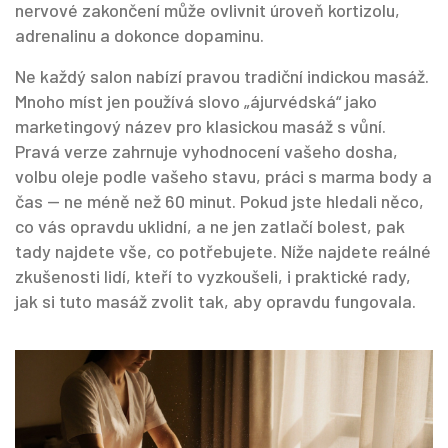
nervové zakončení může ovlivnit úroveň kortizolu,
adrenalinu a dokonce dopaminu.
Ne každý salon nabízí pravou tradiční indickou masáž.
Mnoho míst jen používá slovo „ájurvédská“ jako
marketingový název pro klasickou masáž s vůní.
Pravá verze zahrnuje vyhodnocení vašeho dosha,
volbu oleje podle vašeho stavu, práci s marma body a
čas — ne méně než 60 minut. Pokud jste hledali něco,
co vás opravdu uklidní, a ne jen zatlačí bolest, pak
tady najdete vše, co potřebujete. Níže najdete reálné
zkušenosti lidí, kteří to vyzkoušeli, i praktické rady,
jak si tuto masáž zvolit tak, aby opravdu fungovala.