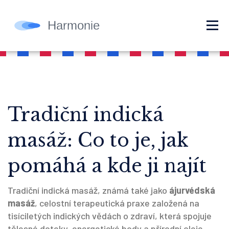
Tradiční indická
masáž: Co to je, jak
pomáhá a kde ji najít
Tradiční indická masáž, známá také jako
ájurvédská
masáž
,
celostní terapeutická praxe založená na
tisíciletých indických vědách o zdraví, která spojuje
tělesné doteky, energetické body a přírodní oleje
.