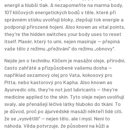
energii a hlubší tlak. A nezapomeňte na
marma body
,
107 klíčových energetických bodů v těle, které při
správném stisku uvolňují bloky, zlepšují tok energie a
podporují přirozené hojení
. Also known as
vital points
,
they’re the hidden switches your body uses to reset
itself.
Masér, který to umí, nejen masíruje — přepíná
vaše tělo z režimu „přežívání“ do režimu „obnovy“.
Nejde jen o techniku. Klíčem je
masážní oleje
,
přírodní,
často zahřáté a přizpůsobené vašemu dosha —
například sezamový olej pro Vata, kokosový pro
Pitta, nebo kastorový pro Kapha
. Also known as
Ayurvedic oils
, they’re not just lubricants — they’re
medicine applied to the skin.
Tyto oleje nejen uvolňují
svaly, ale přenášejí léčivé látky hluboko do tkání. To
je důvod, proč po ájurvédské masáži někteří lidé cítí,
že se „vysvětlili“ — nejen tělo, ale i mysl. Není to
náhoda. Věda potvrzuje, že působení na kůži a