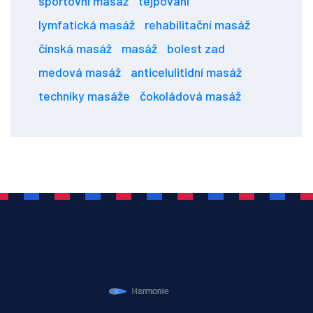
sportovní masáž
tejpování
lymfatická masáž
rehabilitační masáž
čínská masáž
masáž
bolest zad
medová masáž
anticelulitidní masáž
techniky masáže
čokoládová masáž