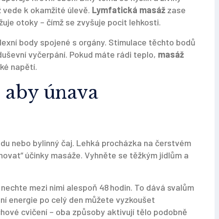
ž vede k okamžité úlevě.
Lymfatická masáž
zase
je otoky – čímž se zvyšuje pocit lehkosti.
flexní body spojené s orgány. Stimulace těchto bodů
 duševní vyčerpání. Pokud máte rádi teplo,
masáž
ké napětí.
, aby únava
 vodu nebo bylinný čaj. Lehká procházka na čerstvém
ahovat“ účinky masáže. Vyhněte se těžkým jídlům a
nechte mezi nimi alespoň 48 hodin. To dává svalům
ení energie po celý den můžete vyzkoušet
hové cvičení – oba způsoby aktivují tělo podobně