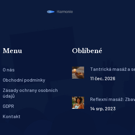
Menu
Oblíbené
Tantrická masáž a s
O nás
výkon: Jak uvolnění 
11 čec, 2026
ovlivní váš život v lož
Obchodní podmínky
Zásady ochrany osobních
údajů
Reflexní masáž: Zba
bolesti zad jednou p
GDPR
14 srp, 2023
Kontakt