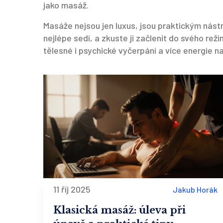
jako masáž.
Masáže nejsou jen luxus, jsou praktickým nást
nejlépe sedí, a zkuste ji začlenit do svého rež
tělesné i psychické vyčerpání a více energie na
11 říj 2025
Jakub Horák
Klasická masáž: úleva při