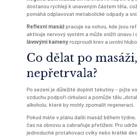
dostanou rychleji k unaveným částem těla, co
pomáhá odplavovat metabolické odpady a snižu
Reflexní masáž
pracuje na nohou, kde jsou re
aktivuje nervový systém a může snížit únavu i
lávovými kameny
rozproudí krev a uvolní hlubo
Co dělat po masáži
nepřetrvala?
Po sezení je důležité doplnit tekutiny – pijte
vzduchu podpoří cirkulaci a pomůže tělu „dot
alkoholu, které by mohly zpomalit regeneraci.
Pokud máte v plánu další masáž během týdne, 
čas na obnovu a zabraňuje přetížení. Pro udrž
jednoduché protahovací cviky nebo krátké dec