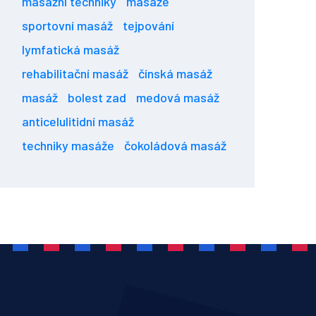
masážní techniky
masáže
sportovní masáž
tejpování
lymfatická masáž
rehabilitační masáž
čínská masáž
masáž
bolest zad
medová masáž
anticelulitidní masáž
techniky masáže
čokoládová masáž