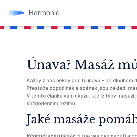
Únava? Masáž můž
Každý z nás někdy pocítí únavu – po dlouhém dn
Přestože odpočinek a spánek jsou základ, masá
V tomto článku vám ukážu, které typy masáží js
každodenním režimu.
Jaké masáže pomáha
Regenerační masáž
cílí na svalové napětí a p