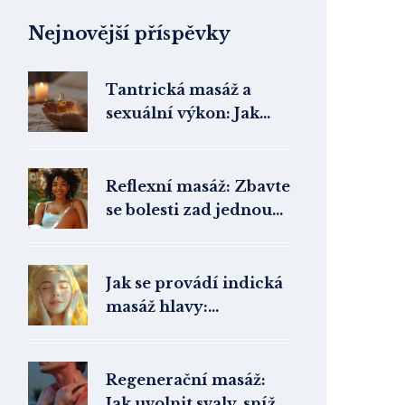
Nejnovější příspěvky
Tantrická masáž a
sexuální výkon: Jak
uvolnění těla ovlivní
váš život v ložnici
Reflexní masáž: Zbavte
se bolesti zad jednou
provždy
Jak se provádí indická
masáž hlavy:
Kompletní průvodce
Regenerační masáž:
Jak uvolnit svaly, snížit