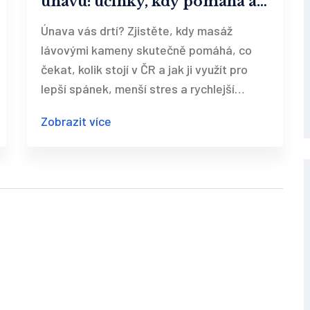
únavu: účinky, kdy pomáhá a
jak z ní vytěžit maximum
Únava vás drtí? Zjistěte, kdy masáž
lávovými kameny skutečně pomáhá, co
čekat, kolik stojí v ČR a jak ji využít pro
lepší spánek, menší stres a rychlejší
regeneraci.
Zobrazit více