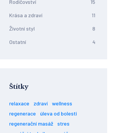
Rodičovství
15
Krása a zdraví
11
Životní styl
8
Ostatní
4
Štítky
relaxace
zdraví
wellness
regenerace
úleva od bolesti
regenerační masáž
stres