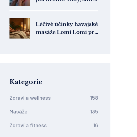
stres a zvednout
náladu
Léčivé účinky havajské
masáže Lomi Lomi pro
tělo a duši
Kategorie
Zdraví a wellness
158
Masáže
135
Zdraví a fitness
16