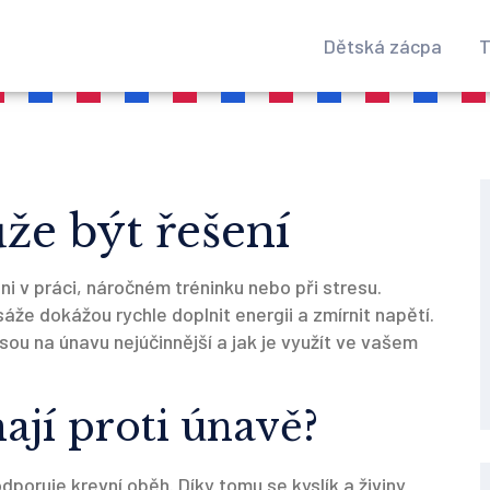
Dětská zácpa
T
e být řešení
i v práci, náročném tréninku nebo při stresu.
že dokážou rychle doplnit energii a zmírnit napětí.
ou na únavu nejúčinnější a jak je využít ve vašem
jí proti únavě?
odporuje krevní oběh. Díky tomu se kyslík a živiny