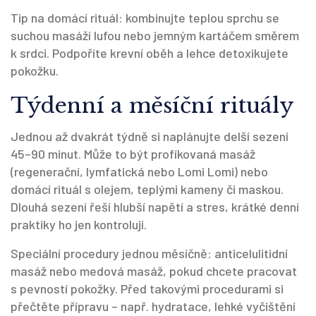
Tip na domácí rituál: kombinujte teplou sprchu se
suchou masáží lufou nebo jemným kartáčem směrem
k srdci. Podpoříte krevní oběh a lehce detoxikujete
pokožku.
Týdenní a měsíční rituály
Jednou až dvakrát týdně si naplánujte delší sezení
45–90 minut. Může to být profíkovaná masáž
(regenerační, lymfatická nebo Lomi Lomi) nebo
domácí rituál s olejem, teplými kameny či maskou.
Dlouhá sezení řeší hlubší napětí a stres, krátké denní
praktiky ho jen kontrolují.
Speciální procedury jednou měsíčně: anticelulitidní
masáž nebo medová masáž, pokud chcete pracovat
s pevností pokožky. Před takovými procedurami si
přečtěte přípravu – např. hydratace, lehké vyčištění