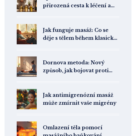
přirozená cesta k léčení a
vitalitě
Jak funguje masáž: Co se
děje s tělem během klasické
masáže
Dornova metoda: Nový
způsob, jak bojovat proti
bolesti
Jak antimigrenózní masáž
může zmírnit vaše migrény
Omlazení těla pomocí
masážního baňkování