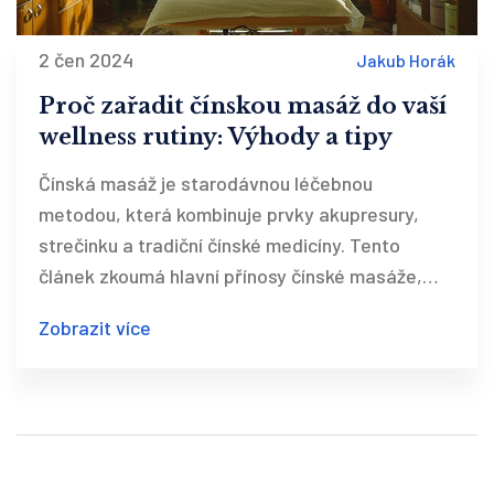
2 čen 2024
Jakub Horák
Proč zařadit čínskou masáž do vaší
wellness rutiny: Výhody a tipy
Čínská masáž je starodávnou léčebnou
metodou, která kombinuje prvky akupresury,
strečinku a tradiční čínské medicíny. Tento
článek zkoumá hlavní přínosy čínské masáže,
včetně zlepšení cirkulace, úlevy od stresu a
Zobrazit více
posílení imunitního systému, a nabízí praktické
tipy pro její začlenění do vaší wellness rutiny.