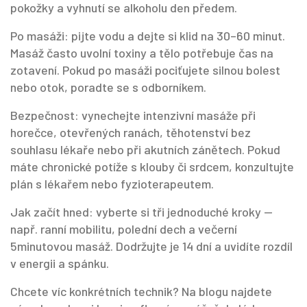
pokožky a vyhnutí se alkoholu den předem.
Po masáži: pijte vodu a dejte si klid na 30–60 minut.
Masáž často uvolní toxiny a tělo potřebuje čas na
zotavení. Pokud po masáži pociťujete silnou bolest
nebo otok, poradte se s odborníkem.
Bezpečnost: vynechejte intenzivní masáže při
horečce, otevřených ranách, těhotenství bez
souhlasu lékaře nebo při akutních zánětech. Pokud
máte chronické potíže s klouby či srdcem, konzultujte
plán s lékařem nebo fyzioterapeutem.
Jak začít hned: vyberte si tři jednoduché kroky —
např. ranní mobilitu, polední dech a večerní
5minutovou masáž. Dodržujte je 14 dní a uvidíte rozdíl
v energii a spánku.
Chcete víc konkrétních technik? Na blogu najdete