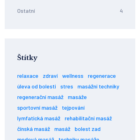
Ostatní
4
Štítky
relaxace
zdraví
wellness
regenerace
úleva od bolesti
stres
masážní techniky
regenerační masáž
masáže
sportovní masáž
tejpování
lymfatická masáž
rehabilitační masáž
čínská masáž
masáž
bolest zad
medová masáž
techniky masáže