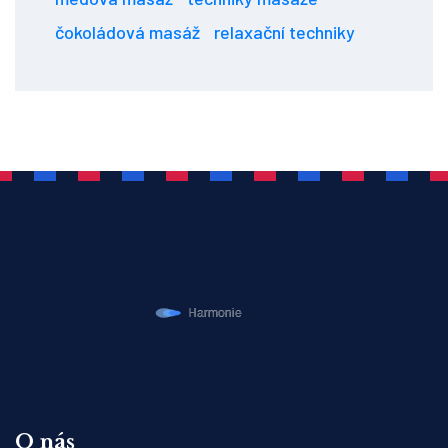
čokoládová masáž
relaxační techniky
O nás