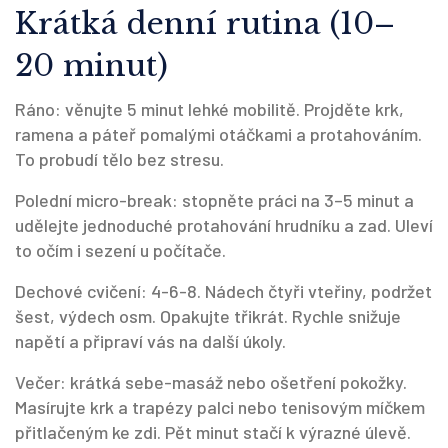
Krátká denní rutina (10–
20 minut)
Ráno: věnujte 5 minut lehké mobilitě. Projděte krk,
ramena a páteř pomalými otáčkami a protahováním.
To probudí tělo bez stresu.
Polední micro-break: stopněte práci na 3–5 minut a
udělejte jednoduché protahování hrudníku a zad. Uleví
to očím i sezení u počítače.
Dechové cvičení: 4-6-8. Nádech čtyři vteřiny, podržet
šest, výdech osm. Opakujte třikrát. Rychle snižuje
napětí a připraví vás na další úkoly.
Večer: krátká sebe-masáž nebo ošetření pokožky.
Masírujte krk a trapézy palci nebo tenisovým míčkem
přitlačeným ke zdi. Pět minut stačí k výrazné úlevě.