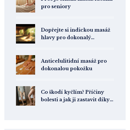
pro seniory
Dopřejte si indickou masáž
hlavy pro dokonalý
odpočinek
Anticelulitidní masáž pro
dokonalou pokožku
Co škodí kyčlím? Příčiny
bolesti a jak ji zastavit díky
Dornově metodě