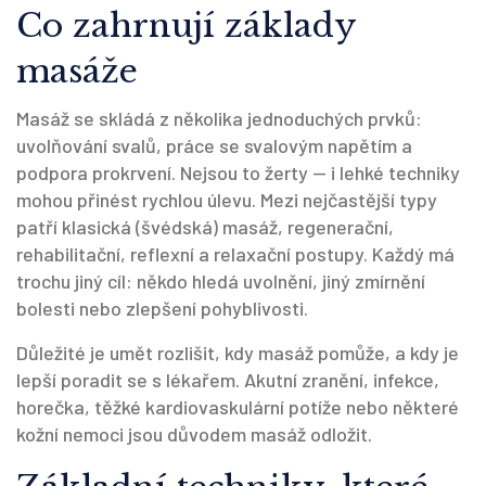
Co zahrnují základy
masáže
Masáž se skládá z několika jednoduchých prvků:
uvolňování svalů, práce se svalovým napětím a
podpora prokrvení. Nejsou to žerty — i lehké techniky
mohou přinést rychlou úlevu. Mezi nejčastější typy
patří klasická (švédská) masáž, regenerační,
rehabilitační, reflexní a relaxační postupy. Každý má
trochu jiný cíl: někdo hledá uvolnění, jiný zmírnění
bolesti nebo zlepšení pohyblivosti.
Důležité je umět rozlišit, kdy masáž pomůže, a kdy je
lepší poradit se s lékařem. Akutní zranění, infekce,
horečka, těžké kardiovaskulární potíže nebo některé
kožní nemoci jsou důvodem masáž odložit.