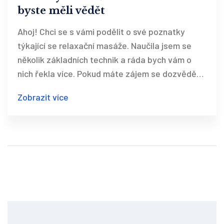
byste měli vědět
Ahoj! Chci se s vámi podělit o své poznatky
týkající se relaxační masáže. Naučila jsem se
několik základních technik a ráda bych vám o
nich řekla více. Pokud máte zájem se dozvědět
něco nového a naučit se, jak se uvolnit, pak je
Zobrazit více
tento článek přesně pro vás. Pojďme se do toho
pustit společně!