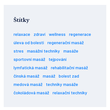
Štítky
relaxace
zdraví
wellness
regenerace
úleva od bolesti
regenerační masáž
stres
masážní techniky
masáže
sportovní masáž
tejpování
lymfatická masáž
rehabilitační masáž
čínská masáž
masáž
bolest zad
medová masáž
techniky masáže
čokoládová masáž
relaxační techniky