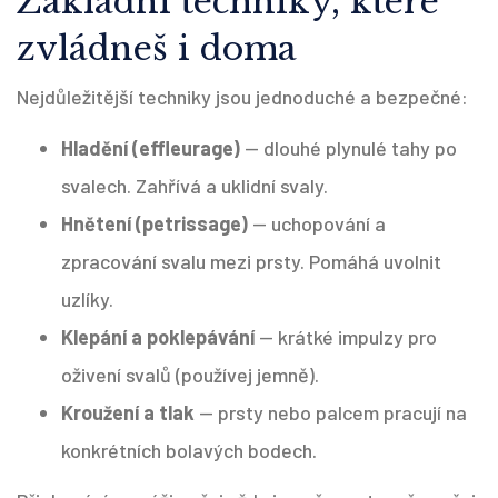
Základní techniky, které
zvládneš i doma
Nejdůležitější techniky jsou jednoduché a bezpečné:
Hladění (effleurage)
— dlouhé plynulé tahy po
svalech. Zahřívá a uklidní svaly.
Hnětení (petrissage)
— uchopování a
zpracování svalu mezi prsty. Pomáhá uvolnit
uzlíky.
Klepání a poklepávání
— krátké impulzy pro
oživení svalů (používej jemně).
Kroužení a tlak
— prsty nebo palcem pracují na
konkrétních bolavých bodech.