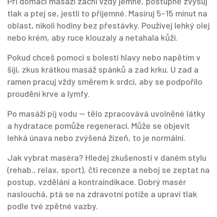
Při domácí masáži začni vždy jemně, postupně zvyšuj
tlak a ptej se, jestli to příjemné. Masíruj 5–15 minut na
oblast, nikoli hodiny bez přestávky. Používej lehký olej
nebo krém, aby ruce klouzaly a netahala kůži.
Pokud chceš pomoci s bolestí hlavy nebo napětím v
šíji, zkus krátkou masáž spánků a zad krku. U zad a
ramen pracuj vždy směrem k srdci, aby se podpořilo
proudění krve a lymfy.
Po masáži pij vodu — tělo zpracovává uvolněné látky
a hydratace pomůže regeneraci. Může se objevit
lehká únava nebo zvýšená žízeň, to je normální.
Jak vybrat maséra? Hledej zkušenosti v daném stylu
(rehab., relax, sport), čti recenze a neboj se zeptat na
postup, vzdělání a kontraindikace. Dobrý masér
naslouchá, ptá se na zdravotní potíže a upraví tlak
podle tvé zpětné vazby.