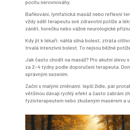
pocitu nerovnováhy.
Baňkování, lymfatická masáž nebo reflexní tera
vždy sděl terapeutu své zdravotní potíže a lé
zánět, horečku nebo vážné neurologické přízn
Kdy jít k lékaři: náhlá silná bolest, ztráta cit
trvalá intenzivní bolest. To nejsou běžné potíž
Jak často chodit na masáž? Pro akutní úlevu s
za 2–4 týdny podle doporučení terapeuta. Doma
správným sezením.
Začni s malými změnami: lepší židle, pár prot
většinou dávají rychlý efekt a často zabrání zho
fyzioterapeutem nebo zkušeným masérem a uděl