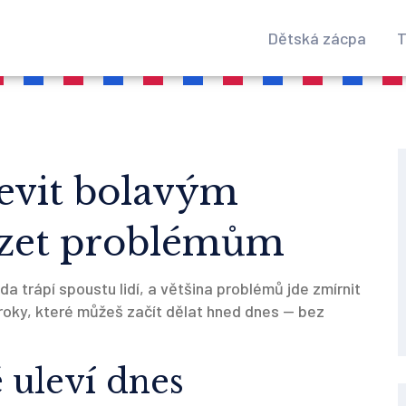
Dětská zácpa
T
levit bolavým
ázet problémům
a trápí spoustu lidí, a většina problémů jde zmírnit
roky, které můžeš začít dělat hned dnes — bez
 uleví dnes