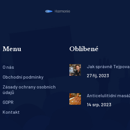
Menu
Oblíbené
Jak správně Tejpova
O nás
27 říj, 2023
Obchodní podmínky
Zásady ochrany osobních
údajů
Anticelulitidní masá
dokonalou pokožku
GDPR
14 srp, 2023
Kontakt