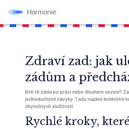
Zdraví zad: jak u
zádům a předch
Bolí tě záda po práci nebo dlouhém sezení? Zád
jednoduchými návyky. Tady najdeš konkrétní k
zbytečných složitostí.
Rychlé kroky, které