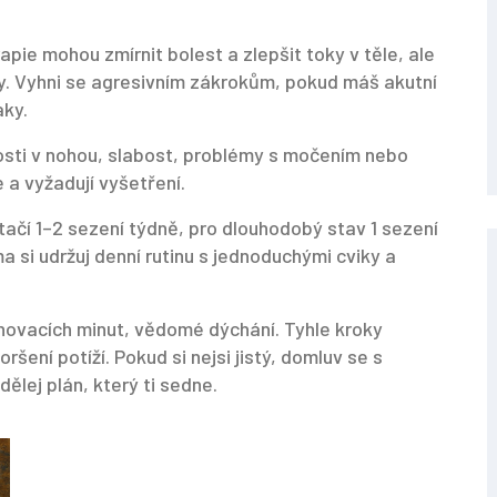
pie mohou zmírnit bolest a zlepšit toky v těle, ale
ky. Vyhni se agresivním zákrokům, pokud máš akutní
aky.
livosti v nohou, slabost, problémy s močením nebo
e a vyžadují vyšetření.
tačí 1–2 sezení týdně, pro dlouhodobý stav 1 sezení
 si udržuj denní rutinu s jednoduchými cviky a
ahovacích minut, vědomé dýchání. Tyhle kroky
ršení potíží. Pokud si nejsi jistý, domluv se s
ej plán, který ti sedne.