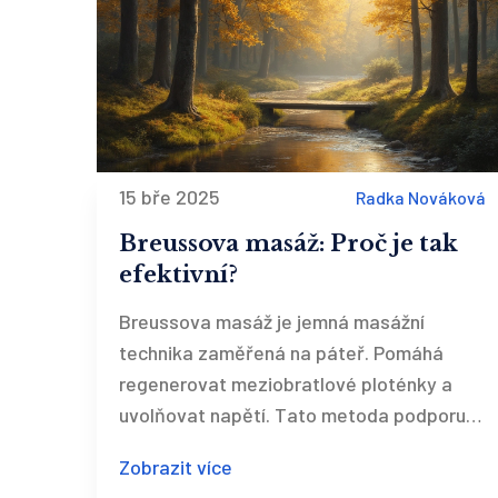
15 bře 2025
Radka Nováková
Breussova masáž: Proč je tak
efektivní?
Breussova masáž je jemná masážní
technika zaměřená na páteř. Pomáhá
regenerovat meziobratlové ploténky a
uvolňovat napětí. Tato metoda podporuje
relaxaci a ulevuje od bolesti zad. Čtenáři
Zobrazit více
se dozvědí o specifických účincích a