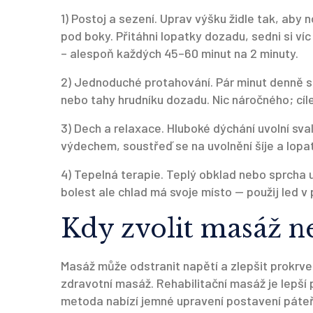
1) Postoj a sezení. Uprav výšku židle tak, aby
pod boky. Přitáhni lopatky dozadu, sedni si ví
– alespoň každých 45–60 minut na 2 minuty.
2) Jednoduché protahování. Pár minut denně s
nebo tahy hrudníku dozadu. Nic náročného; cílem
3) Dech a relaxace. Hluboké dýchání uvolní sv
výdechem, soustřeď se na uvolnění šíje a lopa
4) Tepelná terapie. Teplý obklad nebo sprcha u
bolest ale chlad má svoje místo — použij led v p
Kdy zvolit masáž n
Masáž může odstranit napětí a zlepšit prokrv
zdravotní masáž. Rehabilitační masáž je lepší
metoda nabízí jemné upravení postavení páteře