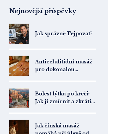
Nejnovější příspěvky
Jak správně Tejpovat?
Anticelulitidní masáž
pro dokonalou
pokožku
Bolest lýtka po křeči:
Jak ji zmírnit a zkrátit
dobu hojení
Jak čínská masáž
pomáhá při úlevě od