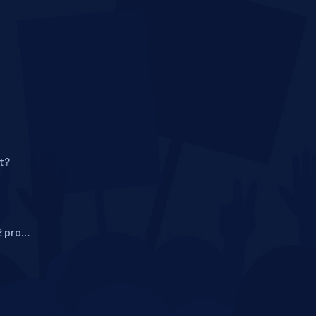
t?
ž pro