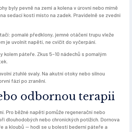
 nohy byly pevně na zemi a kolena v úrovni nebo mírně
c na sedací kosti místo na zadek. Pravidelně se zvedni
tačí: pomalé předklony, jemné otáčení trupu vleže
 je uvolnit napětí, ne cvičit do vyčerpání.
aly kolem páteře. Zkus 5–10 nádechů s pomalým
tek.
volní ztuhlé svaly. Na akutní otoky nebo silnou
rvní fázi po zranění.
ebo odbornou terapii
ení. Pro běžné napětí pomůže regenerační nebo
 při dlouhodobých nebo chronických potížích. Dornova
 a kloubů — hodí se u bolestí bederní páteře a