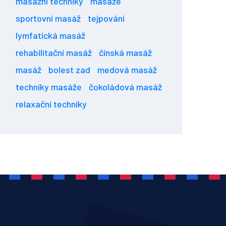
masážní techniky
masáže
sportovní masáž
tejpování
lymfatická masáž
rehabilitační masáž
čínská masáž
masáž
bolest zad
medová masáž
techniky masáže
čokoládová masáž
relaxační techniky