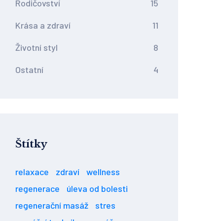
Rodičovství
15
Krása a zdraví
11
Životní styl
8
Ostatní
4
Štítky
relaxace
zdraví
wellness
regenerace
úleva od bolesti
regenerační masáž
stres