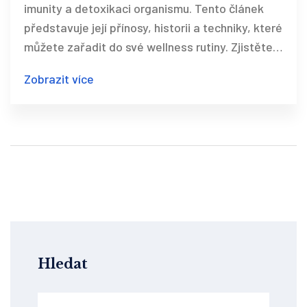
imunity a detoxikaci organismu. Tento článek
představuje její přínosy, historii a techniky, které
můžete zařadit do své wellness rutiny. Zjistěte,
jak může pravidelná lymfatická masáž přispět
Zobrazit více
ke zlepšení vaší pohody a zdraví.
Hledat