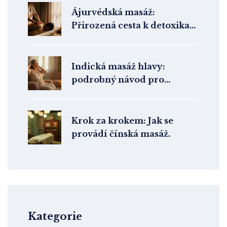
Ájurvédská masáž:
Přirozená cesta k detoxikaci
těla
Indická masáž hlavy:
podrobný návod pro
maximální uvolnění a
regeneraci
Krok za krokem: Jak se
provádí čínská masáž.
Kategorie