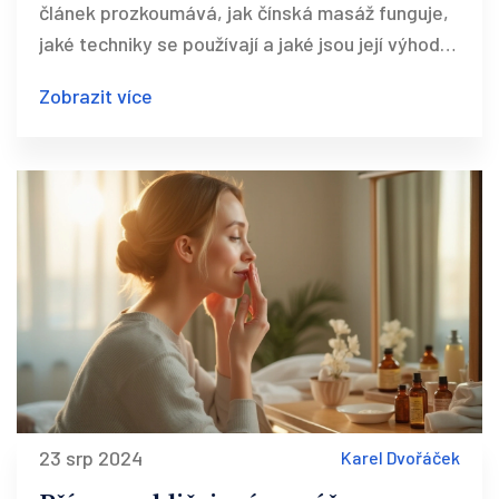
článek prozkoumává, jak čínská masáž funguje,
jaké techniky se používají a jaké jsou její výhody.
Také se podíváme na to, jak si můžete některé
Zobrazit více
techniky vyzkoušet sami doma.
23 srp 2024
Karel Dvořáček