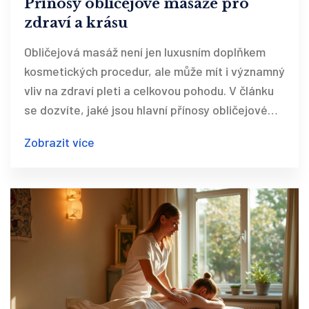
Přínosy obličejové masáže pro
zdraví a krásu
Obličejová masáž není jen luxusním doplňkem
kosmetických procedur, ale může mít i významný
vliv na zdraví pleti a celkovou pohodu. V článku
se dozvíte, jaké jsou hlavní přínosy obličejové
masáže, proč byste ji měli zařadit do své péče o
Zobrazit více
pleť, a jak správně masírovat obličej doma.
Navíc získáte tipy na nejlepší techniky a přírodní
oleje, které můžete použít.