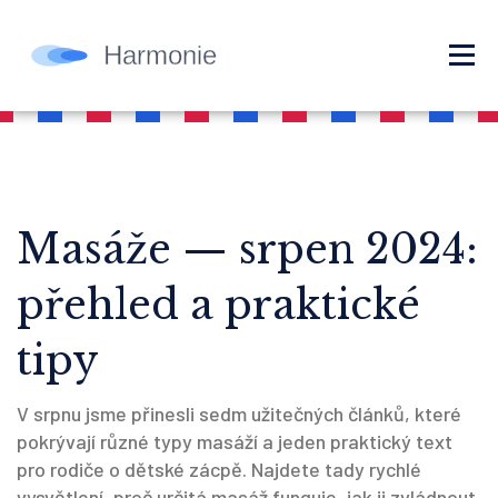
Masáže — srpen 2024:
přehled a praktické
tipy
V srpnu jsme přinesli sedm užitečných článků, které
pokrývají různé typy masáží a jeden praktický text
pro rodiče o dětské zácpě. Najdete tady rychlé
vysvětlení, proč určitá masáž funguje, jak ji zvládnout