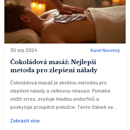
30 srp 2024
Karel Novotný
Čokoládová masáž: Nejlepší
metoda pro zlepšení nálady
Čokoládová masáž je skvělou metodou pro
zlepšení nálady a celkovou relaxaci. Pomáhá
snížit stres, zvyšuje hladinu endorfinů a
poskytuje prospěch pokožce. Tento článek se
zaměřuje na výhody čokoládové masáže, jak ji
Zobrazit více
správně provádět doma a proč byste ji měli