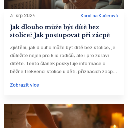
31 srp 2024
Karolína Kučerová
Jak dlouho může být dítě bez
stolice? Jak postupovat při zácpě
Zjištění, jak dlouho může být dítě bez stolice, je
důležité nejen pro klid rodičů, ale i pro zdraví
dítěte. Tento článek poskytuje informace o
běžné frekvenci stolice u dětí, příznacích zácpy
a možných způsobech, jak pomoci dítěti při
Zobrazit více
potížích s vylučováním. Nabízí také užitečné tipy
a rady pro předejití zácpy.