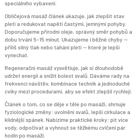
speciálního vybavení.
Obličejová masáž článek ukazuje, jak zlepšit stav
pleti a redukovat napětí častými, jemnými pohyby.
Doporučujeme přírodní oleje, správný směr pohybů a
dobu trvání 5–15 minut. Ukazujeme i běžné chyby —
příliš silný tlak nebo tahání pleti — které je lepší
vynechat.
Regenerační masáž vysvětluje, jak si dlouhodobě
udržet energii a snížit bolest svalů. Dáváme rady na
frekvenci návštěv, kombinace technik a jednoduché
cviky mezi procedurami, aby se efekt zlepšil rychleji.
Článek o tom, co se děje v těle po masáži, shrnuje
fyziologické změny: uvolnění svalů, lepší cirkulace a
klidnější spánek. Nabízíme praktické kroky: pít více
vody, odpočívat a vyhnout se těžkému cvičení pár
hodin po masáži.