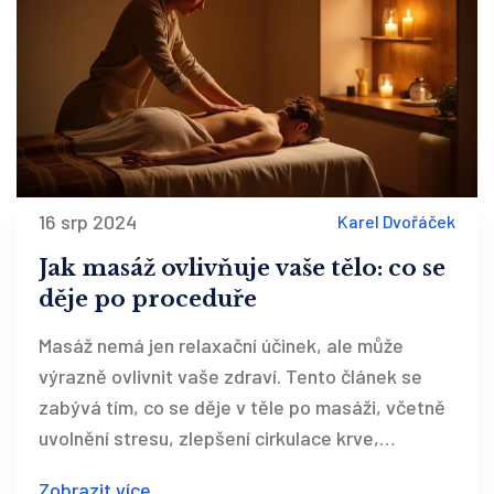
16 srp 2024
Karel Dvořáček
Jak masáž ovlivňuje vaše tělo: co se
děje po proceduře
Masáž nemá jen relaxační účinek, ale může
výrazně ovlivnit vaše zdraví. Tento článek se
zabývá tím, co se děje v těle po masáži, včetně
uvolnění stresu, zlepšení cirkulace krve,
zredukování bolesti a zlepšení spánku.
Zobrazit více