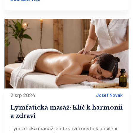
Představíme také nějaké zajímavé fakty a
praktické tipy, jak naplno využít výhody masáže.
2 srp 2024
Josef Novák
Lymfatická masáž: Klíč k harmonii
a zdraví
Lymfatická masáž je efektivní cesta k posílení