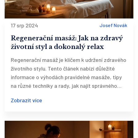
17 srp 2024
Josef Novák
Regenerační masáž: Jak na zdravý
životní styl a dokonalý relax
Regenerační masáž je klíčem k udržení zdravého
životního stylu. Tento článek nabízí důležité
informace o výhodách pravidelné masáže, tipy
na různé techniky a rady, jak najít správného
maséra. Dále se podíváme na to, jak můžete
Zobrazit více
masáž začlenit do své každodenní rutiny.
Sledujte naše doporučení pro dosažení
optimálního zdraví a pohody.