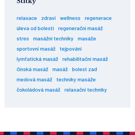
Štítky
relaxace
zdraví
wellness
regenerace
úleva od bolesti
regenerační masáž
stres
masážní techniky
masáže
sportovní masáž
tejpování
lymfatická masáž
rehabilitační masáž
čínská masáž
masáž
bolest zad
medová masáž
techniky masáže
čokoládová masáž
relaxační techniky