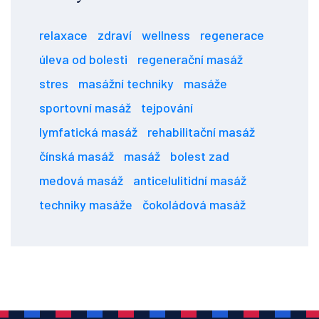
relaxace
zdraví
wellness
regenerace
úleva od bolesti
regenerační masáž
stres
masážní techniky
masáže
sportovní masáž
tejpování
lymfatická masáž
rehabilitační masáž
čínská masáž
masáž
bolest zad
medová masáž
anticelulitidní masáž
techniky masáže
čokoládová masáž