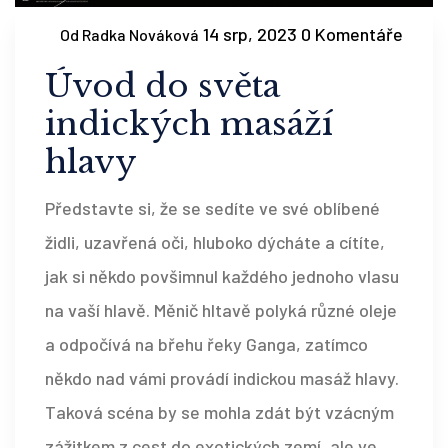
14 srp, 2023
0 Komentáře
Od Radka Nováková
Úvod do světa
indických masáží
hlavy
Představte si, že se sedíte ve své oblíbené
židli, uzavřená oči, hluboko dýcháte a cítíte,
jak si někdo povšimnul každého jednoho vlasu
na vaší hlavě. Měnič hltavě polyká různé oleje
a odpočívá na břehu řeky Ganga, zatímco
někdo nad vámi provádí indickou masáž hlavy.
Taková scéna by se mohla zdát být vzácným
zážitkem z cest do exotických zemí, ale ve