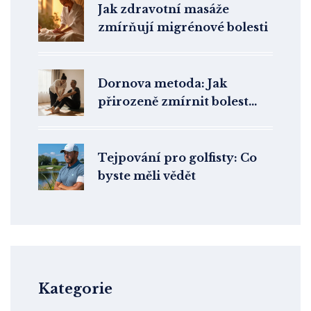
Jak zdravotní masáže
zmírňují migrénové bolesti
Dornova metoda: Jak
přirozeně zmírnit bolest
zad a kloubů bez léků
Tejpování pro golfisty: Co
byste měli vědět
Kategorie