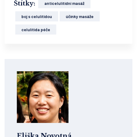
Štítky:
anticelulitidní masáž
boj s celulitidou
účinky masáže
celulitida péče
Eliška Novotná