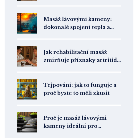
začátečníky
Masáž lávovými kameny:
dokonalé spojení tepla a
relaxace
Jak rehabilitační masáž
zmírňuje příznaky artritidy
a zlepšuje kvalitu života
Tejpování: jak to funguje a
proč byste to měli zkusit
Proč je masáž lávovými
kameny ideální pro
seniory?