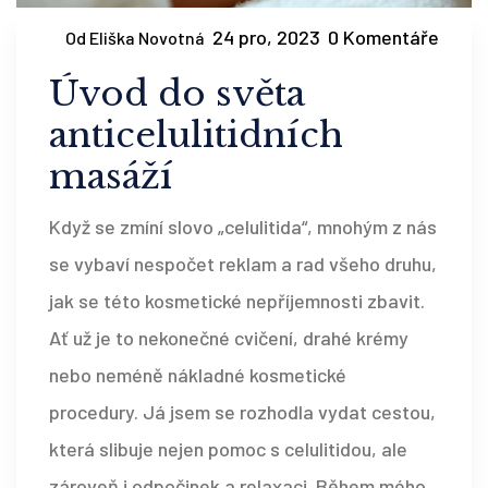
24 pro, 2023
0 Komentáře
Od Eliška Novotná
Úvod do světa
anticelulitidních
masáží
Když se zmíní slovo „celulitida“, mnohým z nás
se vybaví nespočet reklam a rad všeho druhu,
jak se této kosmetické nepříjemnosti zbavit.
Ať už je to nekonečné cvičení, drahé krémy
nebo neméně nákladné kosmetické
procedury. Já jsem se rozhodla vydat cestou,
která slibuje nejen pomoc s celulitidou, ale
zároveň i odpočinek a relaxaci. Během mého