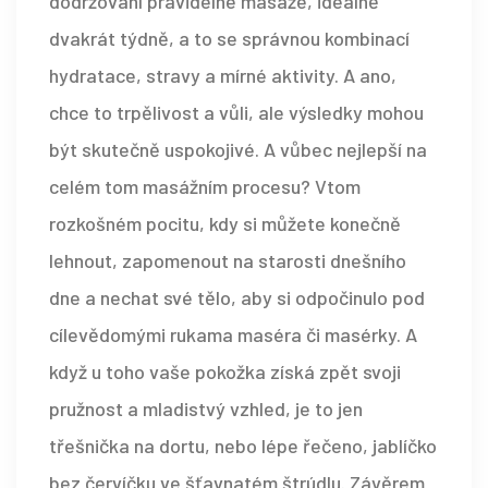
dodržování pravidelné masáže, ideálně
dvakrát týdně, a to se správnou kombinací
hydratace, stravy a mírné aktivity. A ano,
chce to trpělivost a vůli, ale výsledky mohou
být skutečně uspokojivé. A vůbec nejlepší na
celém tom masážním procesu? Vtom
rozkošném pocitu, kdy si můžete konečně
lehnout, zapomenout na starosti dnešního
dne a nechat své tělo, aby si odpočinulo pod
cílevědomými rukama maséra či masérky. A
když u toho vaše pokožka získá zpět svoji
pružnost a mladistvý vzhled, je to jen
třešnička na dortu, nebo lépe řečeno, jablíčko
bez červíčku ve šťavnatém štrúdlu. Závěrem