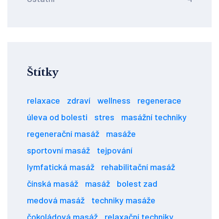
Štítky
relaxace
zdraví
wellness
regenerace
úleva od bolesti
stres
masážní techniky
regenerační masáž
masáže
sportovní masáž
tejpování
lymfatická masáž
rehabilitační masáž
čínská masáž
masáž
bolest zad
medová masáž
techniky masáže
čokoládová masáž
relaxační techniky