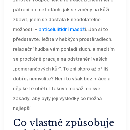
pátrání po metodách, jak se změny na kůži
zbavit, jsem se dostala k neodolatelné
možnosti –
anticelulitidní masáž
i. Jen si to
představte: ležíte v hebkých prostěradlech,
relaxační hudba vám pohladí sluch, a mezitím
se procítěně pracuje na odstranění vašich
„pomerančových kůr“. To zní skoro až příliš
dobře, nemyslíte? Není to však bez práce a
nějaké té oběti. I taková masáž má své
zásady, aby byly její výsledky co možná
nejlepší.
Co vlastně způsobuje