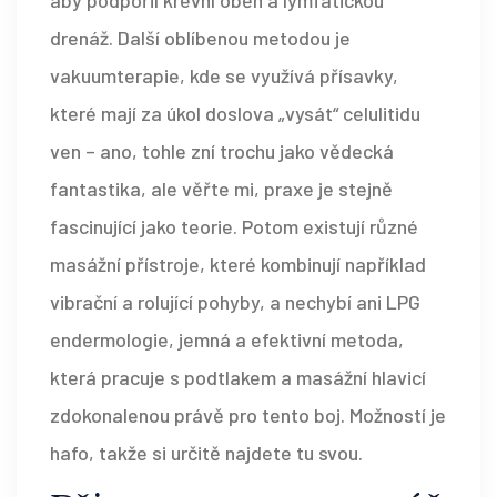
aby podpořil krevní oběh a lymfatickou
drenáž. Další oblíbenou metodou je
vakuumterapie, kde se využívá přísavky,
které mají za úkol doslova „vysát“ celulitidu
ven – ano, tohle zní trochu jako vědecká
fantastika, ale věřte mi, praxe je stejně
fascinující jako teorie. Potom existují různé
masážní přístroje, které kombinují například
vibrační a rolující pohyby, a nechybí ani LPG
endermologie, jemná a efektivní metoda,
která pracuje s podtlakem a masážní hlavicí
zdokonalenou právě pro tento boj. Možností je
hafo, takže si určitě najdete tu svou.