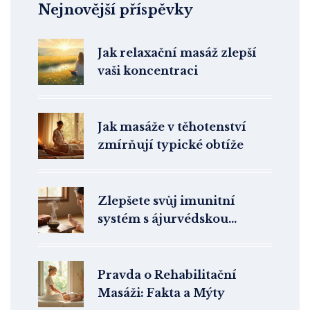
Nejnovější příspěvky
Jak relaxační masáž zlepší
vaši koncentraci
Jak masáže v těhotenství
zmírňují typické obtíže
Zlepšete svůj imunitní
systém s ájurvédskou
masáží: přirozená metoda
pro silnější odolnost
Pravda o Rehabilitační
Masáži: Fakta a Mýty