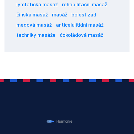
lymfatická masáž
rehabilitační masáž
čínská masáž
masáž
bolest zad
medová masáž
anticelulitidní masáž
techniky masáže
čokoládová masáž