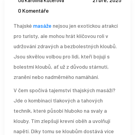
21 bře, 2025
Od Karolína Kučerová
0 Komentáře
Thajské
masáže
nejsou jen exotickou atrakcí
pro turisty, ale mohou hrát klíčovou roli v
udržování zdravých a bezbolestných kloubů.
Jsou skvělou volbou pro lidi, kteří bojují s
bolestmi kloubů, ať už z důvodu stárnutí,
zranění nebo nadměrného namáhání.
V čem spočívá tajemství thajských masáží?
Jde o kombinaci tlakových a tahových
technik, které působí hluboko na svaly a
klouby. Tím zlepšují krevní oběh a uvolňují
napětí. Díky tomu se kloubům dostává více