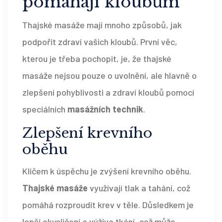
pomáhají kloubům
Thajské masáže mají mnoho způsobů, jak
podpořit zdraví vašich kloubů. První věc,
kterou je třeba pochopit, je, že thajské
masáže nejsou pouze o uvolnění, ale hlavně o
zlepšení pohyblivosti a zdraví kloubů pomocí
speciálních
masážních technik
.
Zlepšení krevního
oběhu
Klíčem k úspěchu je zvýšení krevního oběhu.
Thajské masáže
využívají tlak a tahání, což
pomáhá rozproudit krev v těle. Důsledkem je
lepší okysličení a výživa tkání, což může