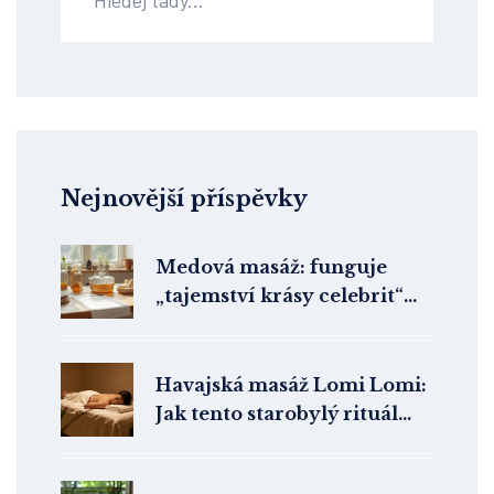
Nejnovější příspěvky
Medová masáž: funguje
„tajemství krásy celebrit“
doopravdy?
Havajská masáž Lomi Lomi:
Jak tento starobylý rituál
promění vaše tělo i mysl