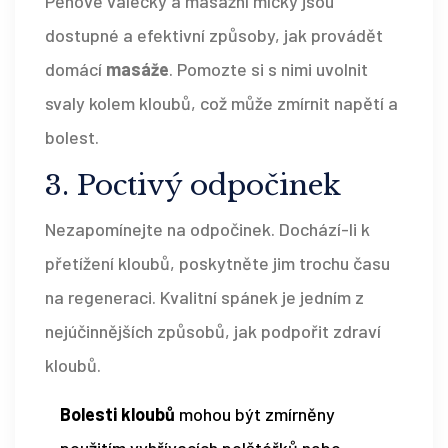
Pěnové válečky a masážní míčky jsou
dostupné a efektivní způsoby, jak provádět
domácí
masáže
. Pomozte si s nimi uvolnit
svaly kolem kloubů, což může zmírnit napětí a
bolest.
3. Poctivý odpočinek
Nezapomínejte na odpočinek. Dochází-li k
přetížení kloubů, poskytněte jim trochu času
na regeneraci. Kvalitní spánek je jedním z
nejúčinnějších způsobů, jak podpořit zdraví
kloubů.
Bolesti kloubů
mohou být zmírněny
použitím vyhřívacích polštářků nebo