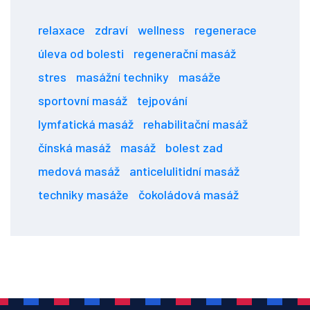
relaxace
zdraví
wellness
regenerace
úleva od bolesti
regenerační masáž
stres
masážní techniky
masáže
sportovní masáž
tejpování
lymfatická masáž
rehabilitační masáž
čínská masáž
masáž
bolest zad
medová masáž
anticelulitidní masáž
techniky masáže
čokoládová masáž