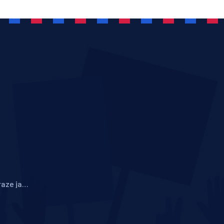
raze jako
 kluby a