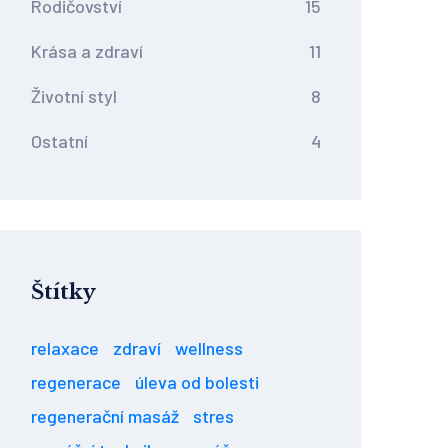
Rodičovství
15
Krása a zdraví
11
Životní styl
8
Ostatní
4
Štítky
relaxace
zdraví
wellness
regenerace
úleva od bolesti
regenerační masáž
stres