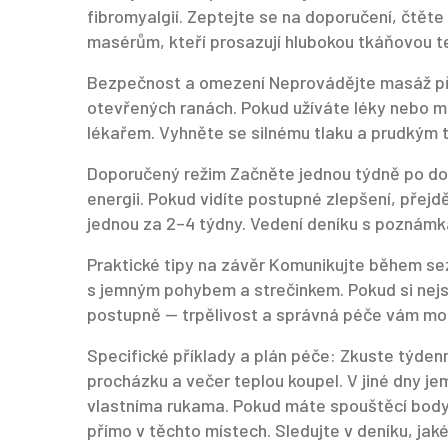
fibromyalgií. Zeptejte se na doporučení, čtěte
masérům, kteří prosazují hlubokou tkáňovou te
Bezpečnost a omezení Neprovádějte masáž při
otevřených ranách. Pokud užíváte léky nebo má
lékařem. Vyhněte se silnému tlaku a prudkým 
Doporučený režim Začněte jednou týdně po dob
energii. Pokud vidíte postupné zlepšení, přej
jednou za 2–4 týdny. Vedení deníku s poznámk
Praktické tipy na závěr Komunikujte během se
s jemným pohybem a strečinkem. Pokud si nejst
postupně — trpělivost a správná péče vám moho
Specifické příklady a plán péče: Zkuste týden
procházku a večer teplou koupel. V jiné dny j
vlastníma rukama. Pokud máte spouštěcí body,
přímo v těchto místech. Sledujte v deníku, jaké