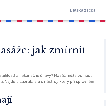
Dětská zácpa
T
asáže: jak zmírnit
í, ztuhlosti a nekonečné únavy? Masáž může pomoct
í. Nejde o zázrak, ale o nástroj, který při správném
ají