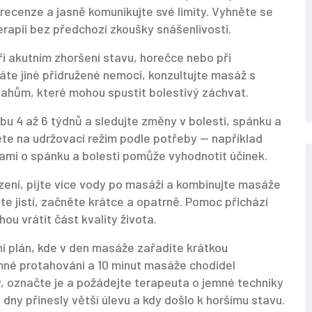
 recenze a jasně komunikujte své limity. Vyhněte se
rapii bez předchozí zkoušky snášenlivosti.
 akutním zhoršení stavu, horečce nebo při
te jiné přidružené nemoci, konzultujte masáž s
tahům, které mohou spustit bolestivý záchvat.
u 4 až 6 týdnů a sledujte změny v bolesti, spánku a
děte na udržovací režim podle potřeby — například
ami o spánku a bolesti pomůže vyhodnotit účinek.
zení, pijte více vody po masáži a kombinujte masáže
e jistí, začněte krátce a opatrně. Pomoc přichází
u vrátit část kvality života.
ní plán, kde v den masáže zařadíte krátkou
emné protahování a 10 minut masáže chodidel
 označte je a požádejte terapeuta o jemné techniky
 dny přinesly větší úlevu a kdy došlo k horšímu stavu.