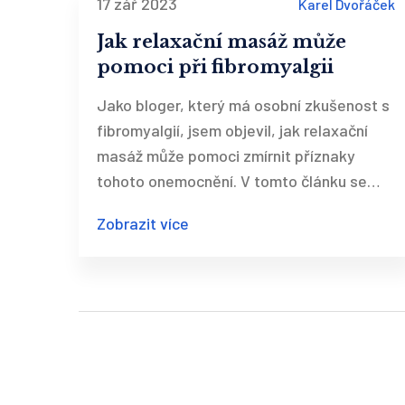
17 zář 2023
Karel Dvořáček
Jak relaxační masáž může
pomoci při fibromyalgii
Jako bloger, který má osobní zkušenost s
fibromyalgií, jsem objevil, jak relaxační
masáž může pomoci zmírnit příznaky
tohoto onemocnění. V tomto článku se
podělím s vámi o své poznatky a výsledky
Zobrazit více
studií, abych vám pomohl lépe porozumět
výhodám masáže pro pacienty s
fibromyalgií. Důvěřujte mi, naprostý
odpočinek, který relaxační masáž nabízí,
může být skutečným životodárným lékem.