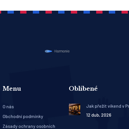
Menu
Oblíbené
Jak přežít víkend v P
O nás
místní: Nejlepší bary,
12 dub, 2026
tajná místa
Obchodní podmínky
Zásady ochrany osobních