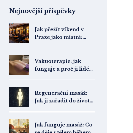
Nejnovější příspěvky
Jak přežít víkend v
Praze jako místní:
Nejlepší bary, kluby a
tajná místa
Vakuoterapie: jak
funguje a proč ji lidé
používají pro bolesti a
krevní oběh
Regenerační masáž:
Jak ji zařadit do života
pro lepší pohodu a
výkon
Jak funguje masáž: Co
se děje s tělem během