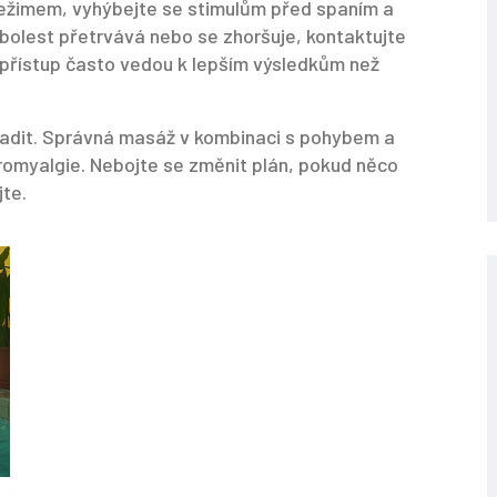
ežimem, vyhýbejte se stimulům před spaním a
bolest přetrvává nebo se zhoršuje, kontaktujte
 přístup často vedou k lepším výsledkům než
radit. Správná masáž v kombinaci s pohybem a
romyalgie. Nebojte se změnit plán, pokud něco
jte.