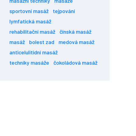
masážní techniky
masáže
sportovní masáž
tejpování
lymfatická masáž
rehabilitační masáž
čínská masáž
masáž
bolest zad
medová masáž
anticelulitidní masáž
techniky masáže
čokoládová masáž