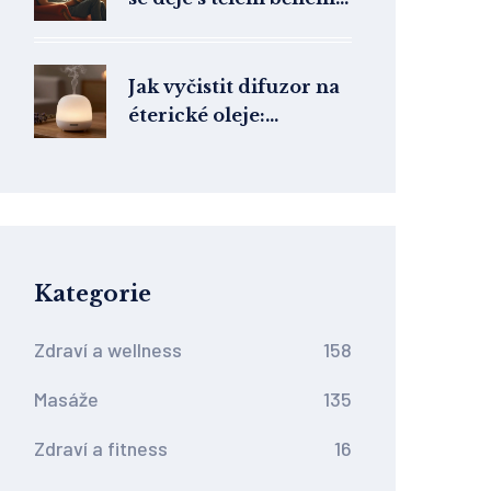
klasické masáže
Jak vyčistit difuzor na
éterické oleje:
Kompletní průvodce
pro dlouhou životnost
Kategorie
Zdraví a wellness
158
Masáže
135
Zdraví a fitness
16