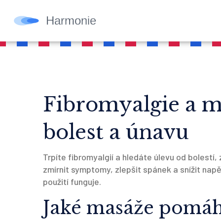
Fibromyalgie a m
bolest a únavu
Trpíte fibromyalgií a hledáte úlevu od bolest
zmírnit symptomy, zlepšit spánek a snížit napět
použití funguje.
Jaké masáže pomáh