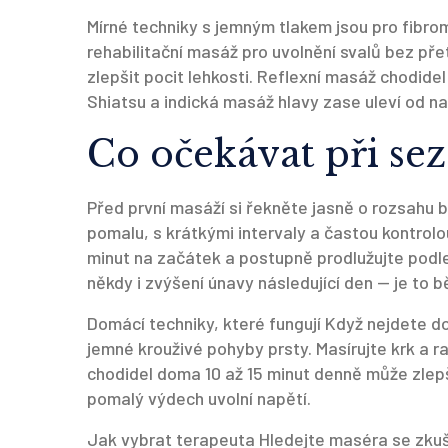
Mírné techniky s jemným tlakem jsou pro fibrom
rehabilitační masáž pro uvolnění svalů bez p
zlepšit pocit lehkosti. Reflexní masáž chodid
Shiatsu a indická masáž hlavy zase uleví od nap
Co očekávat při sez
Před první masáží si řekněte jasně o rozsahu b
pomalu, s krátkými intervaly a častou kontrolou,
minut na začátek a postupně prodlužujte podle
někdy i zvýšení únavy následující den — je to b
Domácí techniky, které fungují Když nejdete do
jemné krouživé pohyby prsty. Masírujte krk a 
chodidel doma 10 až 15 minut denně může zle
pomalý výdech uvolní napětí.
Jak vybrat terapeuta Hledejte maséra se zkuše