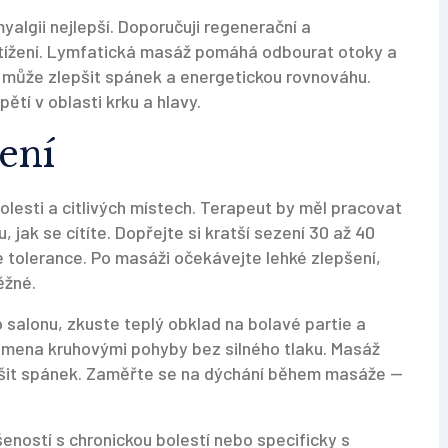
yalgii nejlepší. Doporučuji regenerační a
řetížení. Lymfatická masáž pomáhá odbourat otoky a
el může zlepšit spánek a energetickou rovnováhu.
ětí v oblasti krku a hlavy.
ení
olesti a citlivých místech. Terapeut by měl pracovat
 jak se cítíte. Dopřejte si kratší sezení 30 až 40
 tolerance. Po masáži očekávejte lehké zlepšení,
ěžné.
 salonu, zkuste teplý obklad na bolavé partie a
ramena kruhovými pohyby bez silného tlaku. Masáž
pšit spánek. Zaměřte se na dýchání během masáže —
ností s chronickou bolestí nebo specificky s