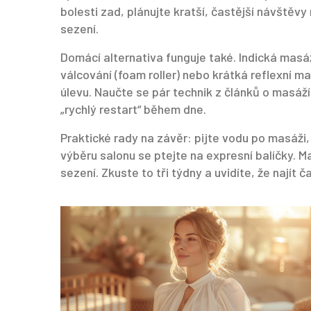
bolesti zad, plánujte kratší, častější návštěv
sezení.
Domácí alternativa funguje také. Indická masáž
válcování (foam roller) nebo krátká reflexní m
úlevu. Naučte se pár technik z článků o masáží
„rychlý restart“ během dne.
Praktické rady na závěr: pijte vodu po masáži, 
výběru salonu se ptejte na expresní balíčky. M
sezení. Zkuste to tři týdny a uvidíte, že najít ča