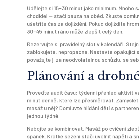
Udělejte si 15–30 minut jako minimum. Mnoho s
chodidel — stačí pauza na oběd. Zkuste domluv
ušetříte čas za dojíždění. Pokud dojíždíte hr
30–45 minut ráno může zlepšit celý den.
Rezervujte si pravidelný slot v kalendáři. Ste
zablokujete, nepropadne. Nastavte opakující s
považujte ji za neodvolatelnou schůzku se seb
Plánování a drobné
Proveďte audit času: týdenní přehled aktivit 
minut denně, které lze přesměrovat. Zamysle
masáž u něj? Domluvte hlídání dětí s partnere
jednou týdně.
Nebojte se kombinovat. Masáž po cvičení zlepš
spánek. Krátké sezení stačí uvolnit napětí a sn