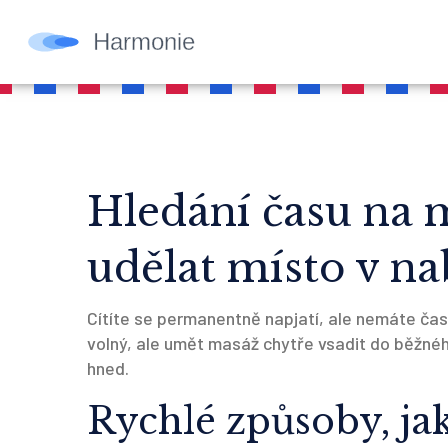
Hledání času na m
udělat místo v na
Cítíte se permanentně napjatí, ale nemáte čas 
volný, ale umět masáž chytře vsadit do běžnéh
hned.
Rychlé způsoby, jak