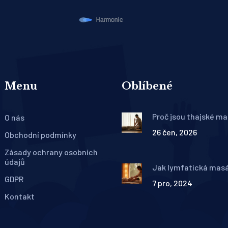
Menu
Oblíbené
Proč jsou thajské ma
O nás
oblíbené? Kompletní
26 čen, 2026
průvodce výhodami 
Obchodní podmínky
technikami
Zásady ochrany osobních
údajů
Jak lymfatická masáž
váš metabolismus a 
GDPR
7 pro, 2024
Kontakt