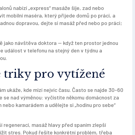
alonů nabízí „express“ masáže šíje, zad nebo
it mobilní maséra, který přijede domů po práci, a
omadnou dopravou, dejte si masáž před nebo po práci;
jně jako návštěva doktora — když ten prostor jednou
e událost v telefonu na stejný den v týdnu a
ou.
 triky pro vytížené
vám ukáže, kde mizí nejvíc času. Často se najde 30–60
te se nad výměnou: vyčistíte někomu domácnost za
m nebo kamarádem a udělejte si „hodinu pro sebe“
í regeneraci, masáž hlavy před spaním zlepší
ížit stres. Pokud řešíte konkrétní problém, třeba