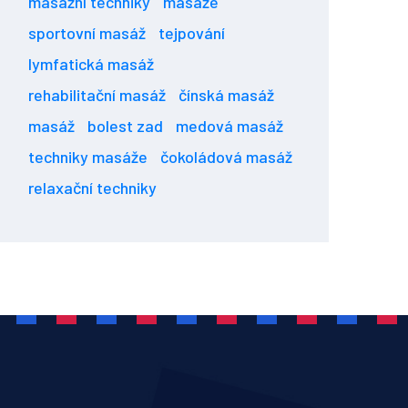
masážní techniky
masáže
sportovní masáž
tejpování
lymfatická masáž
rehabilitační masáž
čínská masáž
masáž
bolest zad
medová masáž
techniky masáže
čokoládová masáž
relaxační techniky