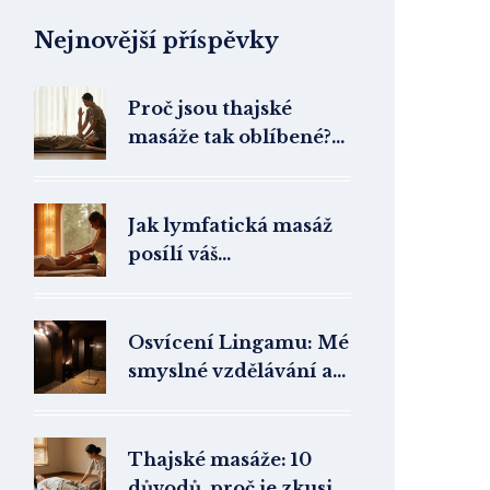
Nejnovější příspěvky
Proč jsou thajské
masáže tak oblíbené?
Kompletní průvodce
výhodami a
technikami
Jak lymfatická masáž
posílí váš
metabolismus a zdraví
Osvícení Lingamu: Mé
smyslné vzdělávání a
učení v pražském
Candyshopu
Thajské masáže: 10
důvodů, proč je zkusit