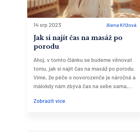
14 srp 2023
Alena Křížová
Jak si najít čas na masáž po
porodu
Ahoj, v tomto článku se budeme věnovat
tomu, jak si najít čas na masáž po porodu.
Víme, že péče o novorozenče je náročná a
málokdy nám zbývá čas na sebe sama,
ale je důležité se nezapomínat a najít si
Zobrazit více
chvilku na regeneraci. Pojďme spolu
prozkoumat tipy a triky, jak zařadit
masáže do našeho náročného programu a
přitom nezanedbat péči o naše malé
ratolesti.