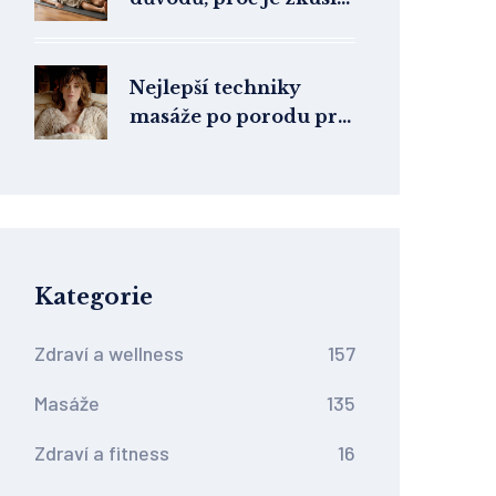
a jak vám změní život
Nejlepší techniky
masáže po porodu pro
matky
Kategorie
Zdraví a wellness
157
Masáže
135
Zdraví a fitness
16