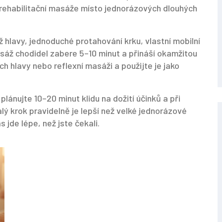
y rehabilitační masáže místo jednorázových dlouhých
 hlavy, jednoduché protahování krku, vlastní mobilní
asáž chodidel zabere 5–10 minut a přináší okamžitou
ch hlavy nebo reflexní masáži a použijte je jako
plánujte 10–20 minut klidu na dožití účinků a při
alý krok pravidelně je lepší než velké jednorázové
s jde lépe, než jste čekali.