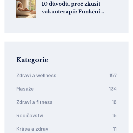
10 důvodů, proč zkusit
vakuoterapii: Funkční
pomoc pro vaše tělo
Kategorie
Zdraví a wellness
157
Masáže
134
Zdraví a fitness
16
Rodičovství
15
Krása a zdraví
11