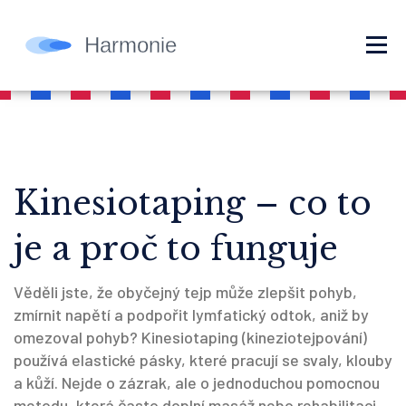
Kinesiotaping – co to
je a proč to funguje
Věděli jste, že obyčejný tejp může zlepšit pohyb,
zmírnit napětí a podpořit lymfatický odtok, aniž by
omezoval pohyb? Kinesiotaping (kineziotejpování)
používá elastické pásky, které pracují se svaly, klouby
a kůží. Nejde o zázrak, ale o jednoduchou pomocnou
metodu, která často doplní masáž nebo rehabilitaci.