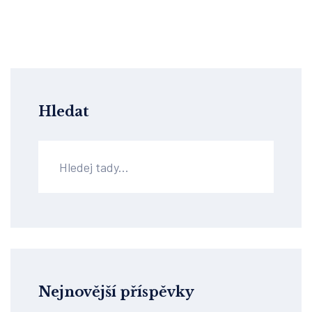
tejpování by mohlo být pro vás zajímavým
řešením. Pojďme se tedy ponořit do světa tejpů
a zjistit, jak nám mohou pomoci cítit se lépe!
Hledat
Nejnovější příspěvky