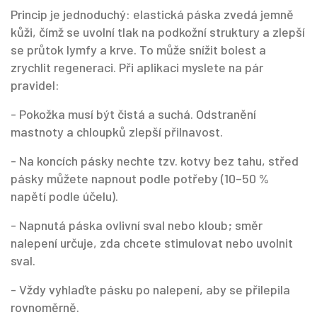
Princip je jednoduchý: elastická páska zvedá jemně
kůži, čímž se uvolní tlak na podkožní struktury a zlepší
se průtok lymfy a krve. To může snížit bolest a
zrychlit regeneraci. Při aplikaci myslete na pár
pravidel:
- Pokožka musí být čistá a suchá. Odstranění
mastnoty a chloupků zlepší přilnavost.
- Na koncích pásky nechte tzv. kotvy bez tahu, střed
pásky můžete napnout podle potřeby (10–50 %
napětí podle účelu).
- Napnutá páska ovlivní sval nebo kloub; směr
nalepení určuje, zda chcete stimulovat nebo uvolnit
sval.
- Vždy vyhlaďte pásku po nalepení, aby se přilepila
rovnoměrně.