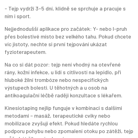
- Tejp vydrží 3–5 dní, klidně se sprchuje a pracuje s
ním i sport.
Nejjednodušší aplikace pro začátek: Y- nebo I-pruh
přes bolestivé místo bez velkého tahu. Pokud chcete
víc jistoty, nechte si první tejpování ukázat
fyzioterapeutem.
Na co si dát pozor: tejp není vhodný na otevřené
rány, kožní infekce, u lidí s citlivostí na lepidlo, při
hluboké žilní trombóze nebo nespecifických
výstupech bolesti. U těhotných a u osob na
antikoagulační léčbě raději konzultace s lékařem.
Kinesiotaping nejlíp funguje v kombinaci s dalšími
metodami – masáž, terapeutické cviky nebo
mobilizace zvyšují efekt. Pokud hledáte rychlou
podporu pohybu nebo zpomalení otoku po zátěži, tejp