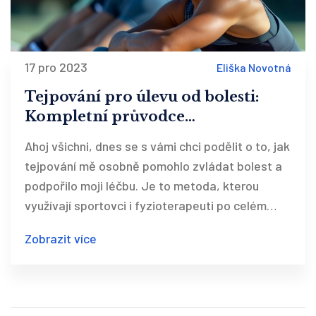
17 pro 2023
Eliška Novotná
Tejpování pro úlevu od bolesti:
Kompletní průvodce
terapeutickým tapováním
Ahoj všichni, dnes se s vámi chci podělit o to, jak
tejpování mě osobně pomohlo zvládat bolest a
podpořilo moji léčbu. Je to metoda, kterou
využívají sportovci i fyzioterapeuti po celém
světě, a já vám prozradím, proč je tak účinná a
Zobrazit více
jak ji správně použít. Také vám představím
různé techniky tejpování a tipy, jak dosáhnout
nejlepších výsledků. Ať už trpíte chronickou
bolestí nebo se snažíte zotavit z úrazu,