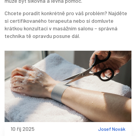
může být šikovná a levná pomoc.
Chcete poradit konkrétně pro váš problém? Najděte
si certifikovaného terapeuta nebo si domluvte
krátkou konzultaci v masážním salonu – správná
technika tě opravdu posune dál.
10 říj 2025
Josef Novák