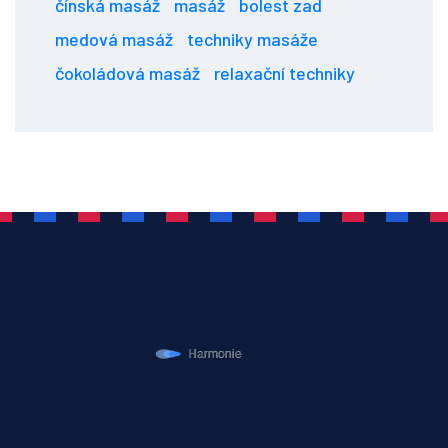
čínská masáž
masáž
bolest zad
medová masáž
techniky masáže
čokoládová masáž
relaxační techniky