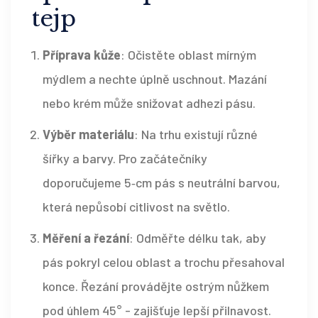
tejp
Příprava kůže
: Očistěte oblast mírným
mýdlem a nechte úplně uschnout. Mazání
nebo krém může snižovat adhezi pásu.
Výběr materiálu
: Na trhu existují různé
šířky a barvy. Pro začátečníky
doporučujeme 5‑cm pás s neutrální barvou,
která nepůsobí citlivost na světlo.
Měření a řezání
: Odměřte délku tak, aby
pás pokryl celou oblast a trochu přesahoval
konce. Řezání provádějte ostrým nůžkem
pod úhlem 45° - zajišťuje lepší přilnavost.