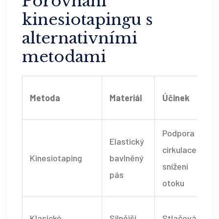
Porovnání
kinesiotapingu
s
alternativními
metodami
Metoda
Materiál
Účinek
Podpora
Elastický
cirkulace,
Kinesiotaping
bavlněný
snížení
pás
otoku
Klasické
Silnější
Stlačování,