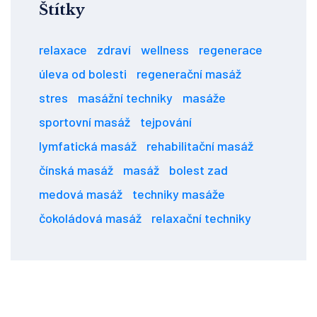
Štítky
relaxace
zdraví
wellness
regenerace
úleva od bolesti
regenerační masáž
stres
masážní techniky
masáže
sportovní masáž
tejpování
lymfatická masáž
rehabilitační masáž
čínská masáž
masáž
bolest zad
medová masáž
techniky masáže
čokoládová masáž
relaxační techniky