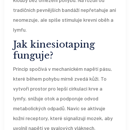
klouby bez omezení pohybu. Na rozdíl od
tradičních pevnějších bandáží nepřetahuje ani
neomezuje, ale spíše stimuluje krevní oběh a
lymfu.
Jak
kinesiotaping
funguje?
Princip spočívá v mechanickém napětí pásu,
které během pohybu mírně zvedá kůži. To
vytvoří prostor pro lepší cirkulaci krve a
lymfy, snižuje otok a podporuje odvod
metabolických odpadů. Navíc se aktivuje
kožní receptory, které signalizují mozek, aby
uvolnil napětí ve svalových vláknech.