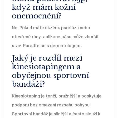
když mám kožní
onemocnění?
Ne. Pokud máte ekzém, psoriázu nebo
otevřené rány, aplikace pásu může zhoršit
stav. Poraďte se s dermatologem.
Jaký je rozdíl mezi
kinesiotapingem
a
obyčejnou sportovní
bandáží?
Kinesiotaping je tenčí, pružnější a poskytuje
podporu bez omezení rozsahu pohybu.
Sportovní bandáž je silnější a často slouží k