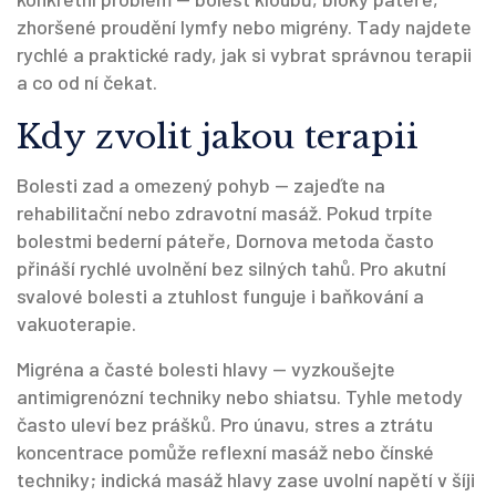
zhoršené proudění lymfy nebo migrény. Tady najdete
rychlé a praktické rady, jak si vybrat správnou terapii
a co od ní čekat.
Kdy zvolit jakou terapii
Bolesti zad a omezený pohyb — zajeďte na
rehabilitační nebo zdravotní masáž. Pokud trpíte
bolestmi bederní páteře, Dornova metoda často
přináší rychlé uvolnění bez silných tahů. Pro akutní
svalové bolesti a ztuhlost funguje i baňkování a
vakuoterapie.
Migréna a časté bolesti hlavy — vyzkoušejte
antimigrenózní techniky nebo shiatsu. Tyhle metody
často uleví bez prášků. Pro únavu, stres a ztrátu
koncentrace pomůže reflexní masáž nebo čínské
techniky; indická masáž hlavy zase uvolní napětí v šíji