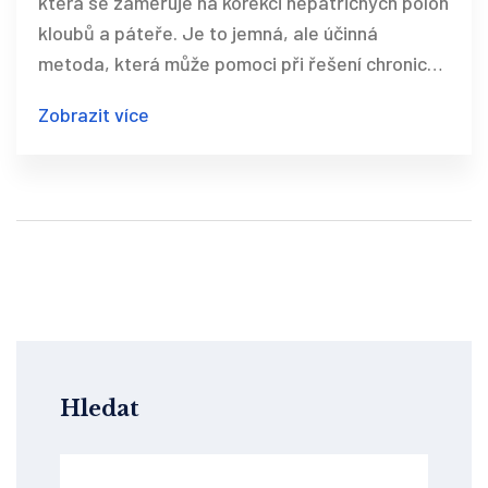
která se zaměřuje na korekci nepatřičných poloh
kloubů a páteře. Je to jemná, ale účinná
metoda, která může pomoci při řešení chronické
bolesti zad, nerovnováhy v těle a dalších
Zobrazit více
zdravotních komplikací. V tomto článku se
dozvíte, co můžete od Dornovy metody
očekávat, jak probíhá léčba, jaké jsou její
benefity a jak si vybrat kvalifikovaného
terapeuta.
Hledat