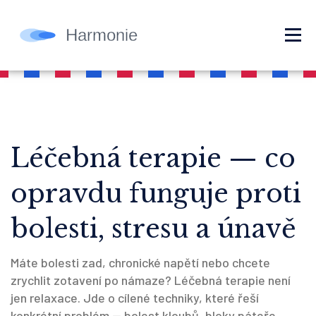
Léčebná terapie — co
opravdu funguje proti
bolesti, stresu a únavě
Máte bolesti zad, chronické napětí nebo chcete
zrychlit zotavení po námaze? Léčebná terapie není
jen relaxace. Jde o cílené techniky, které řeší
konkrétní problém — bolest kloubů, bloky páteře,