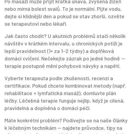
Po masáži může přijít krátká únava, zvýšená žízeň
nebo mírná bolest svalů. To je normální. Pijte vodu,
dejte si klidnější den a pokud se stav zhorší, ozvěte
se terapeutovi nebo lékaři.
Jak často chodit? U akutních problémů stačí několik
návštěv v krátkém intervalu, u chronických potíží je
lepší pravidelnost (1× za 1–2 týdny) a doplňková
domácí cvičení. Nečekejte zázrak po jedné hodině —
terapie postupně mění pohybové návyky a napětí.
Vyberte terapeuta podle zkušeností, recenzí a
certifikace. Pokud chcete kombinovat metody (např.
rehabilitace + lymfatická masáž), domluvte plán
léčby. Léčebná terapie funguje nejlíp, když je cílená,
pravidelná a doplněná o domácí péči.
Máte konkrétní problém? Podívejte se na naše články
k léčebným technikám — najdete průvodce, tipy na