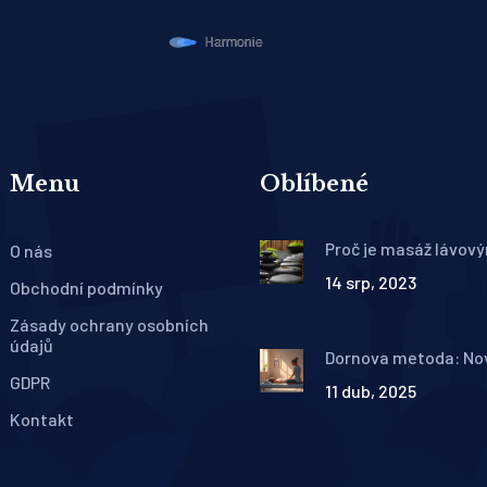
Menu
Oblíbené
Proč je masáž lávov
O nás
kameny ideální pro s
14 srp, 2023
Obchodní podmínky
Zásady ochrany osobních
údajů
Dornova metoda: No
způsob, jak bojovat p
GDPR
11 dub, 2025
bolesti
Kontakt