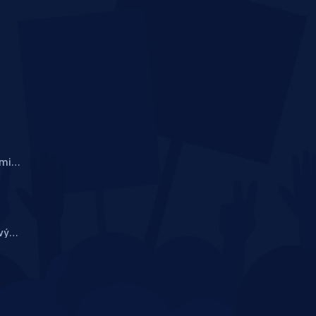
ými
eniory?
vý
roti