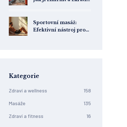
dobu hojení
Sportovní masáž:
Efektivní nástroj pro
zvládání bolesti
Kategorie
Zdraví a wellness
158
Masáže
135
Zdraví a fitness
16