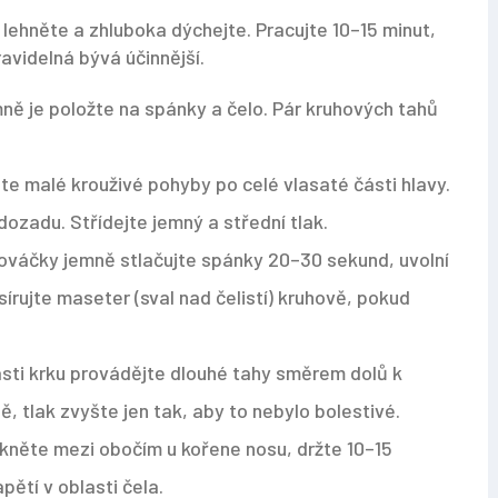
lehněte a zhluboka dýchejte. Pracujte 10–15 minut,
avidelná bývá účinnější.
mně je položte na spánky a čelo. Pár kruhových tahů
jte malé krouživé pohyby po celé vlasaté části hlavy.
ozadu. Střídejte jemný a střední tlak.
zováčky jemně stlačujte spánky 20–30 sekund, uvolní
sírujte maseter (sval nad čelistí) kruhově, pokud
ásti krku provádějte dlouhé tahy směrem dolů k
 tlak zvyšte jen tak, aby to nebylo bolestivé.
skněte mezi obočím u kořene nosu, držte 10–15
pětí v oblasti čela.