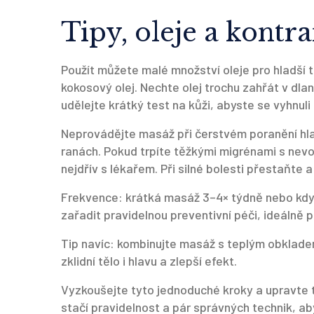
Tipy, oleje a kontr
Použít můžete malé množství oleje pro hladší 
kokosový olej. Nechte olej trochu zahřát v dla
udělejte krátký test na kůži, abyste se vyhnuli a
Neprovádějte masáž při čerstvém poranění hl
ranách. Pokud trpíte těžkými migrénami s nevo
nejdřív s lékařem. Při silné bolesti přestaňte
Frekvence: krátká masáž 3–4× týdně nebo kdykol
zařadit pravidelnou preventivní péči, ideáln
Tip navíc: kombinujte masáž s teplým obklade
zklidní tělo i hlavu a zlepší efekt.
Vyzkoušejte tyto jednoduché kroky a upravte t
stačí pravidelnost a pár správných technik, aby