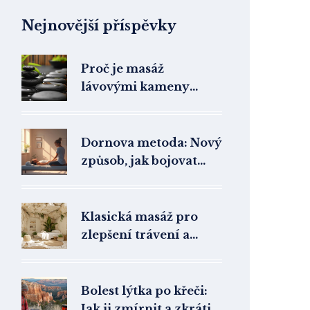
Nejnovější příspěvky
Proč je masáž
lávovými kameny
ideální pro seniory?
Dornova metoda: Nový
způsob, jak bojovat
proti bolesti
Klasická masáž pro
zlepšení trávení a
metabolismu
Bolest lýtka po křeči:
Jak ji zmírnit a zkrátit