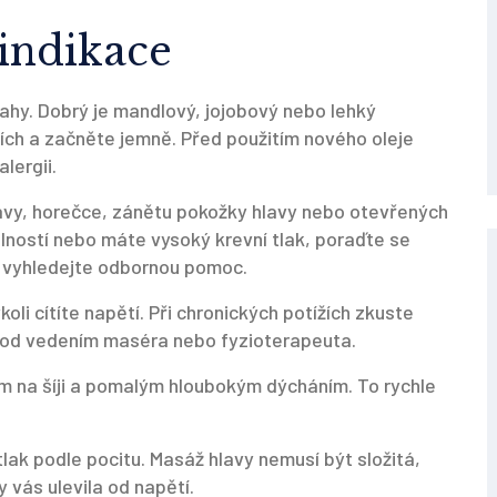
aindikace
tahy. Dobrý je mandlový, jojobový nebo lehký
ních a začněte jemně. Před použitím nového oleje
lergii.
avy, horečce, zánětu pokožky hlavy nebo otevřených
lností nebo máte vysoký krevní tlak, poraďte se
 a vyhledejte odbornou pomoc.
i cítíte napětí. Při chronických potížích zkuste
ě pod vedením maséra nebo fyzioterapeuta.
m na šíji a pomalým hloubokým dýcháním. To rychle
lak podle pocitu. Masáž hlavy nemusí být složitá,
 vás ulevila od napětí.