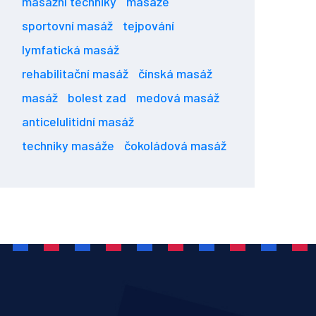
masážní techniky
masáže
sportovní masáž
tejpování
lymfatická masáž
rehabilitační masáž
čínská masáž
masáž
bolest zad
medová masáž
anticelulitidní masáž
techniky masáže
čokoládová masáž