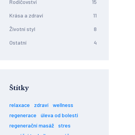
Rodičovství
15
Krása a zdraví
11
Životní styl
8
Ostatní
4
Štítky
relaxace
zdraví
wellness
regenerace
úleva od bolesti
regenerační masáž
stres