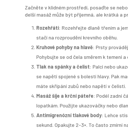
Začněte v klidném prostředí, posaďte se nebo 
delší masáž může být příjemná, ale krátká a pr
Rozehřátí
: Rozehřejte dlaně třením a je
stačí na rozproudění krevního oběhu.
Kruhové pohyby na hlavě
: Prsty provádě
Pohybujte se od čela směrem k temeni a d
Tlak na spánky a čelist
: Palci nebo uka
se napětí spojené s bolestí hlavy. Pak ma
máte skřípání zubů nebo napětí v čelisti.
Masáž šíje a krční páteře
: Podél zadní č
lopatkám. Použijte ukazováčky nebo dlaně,
Antimigrenózní tlakové body
: Lehce sti
sekund. Opakujte 2–3×. To často zmírní na