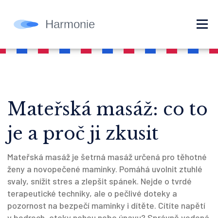
Mateřská masáž: co to
je a proč ji zkusit
Mateřská masáž je šetrná masáž určená pro těhotné
ženy a novopečené maminky. Pomáhá uvolnit ztuhlé
svaly, snížit stres a zlepšit spánek. Nejde o tvrdé
terapeutické techniky, ale o pečlivé doteky a
pozornost na bezpečí maminky i dítěte. Cítíte napětí
v bedrech, otoky nohou nebo únavu? Správně vedená