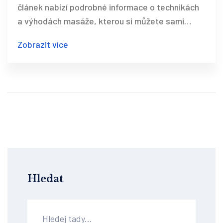
článek nabízí podrobné informace o technikách
a výhodách masáže, kterou si můžete sami
provádět doma. Naučte se, jak správně
Zobrazit více
masírovat jednotlivé části těla a jak využít
masáž ke zlepšení celkového pocitu a zotavení
po porodu.
Hledat