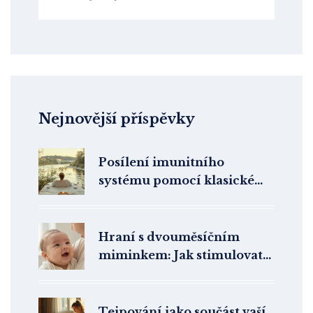
Nejnovější příspěvky
Posílení imunitního
systému pomocí klasické
masáže: Průvodce pro
zdraví a vitalitu
Hraní s dvouměsíčním
miminkem: Jak stimulovat
vývoj a posílit pouto
Tejpování jako součást vaší