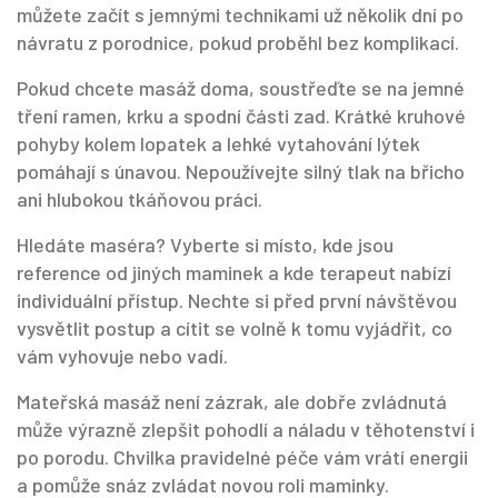
můžete začít s jemnými technikami už několik dní po
návratu z porodnice, pokud proběhl bez komplikací.
Pokud chcete masáž doma, soustřeďte se na jemné
tření ramen, krku a spodní části zad. Krátké kruhové
pohyby kolem lopatek a lehké vytahování lýtek
pomáhají s únavou. Nepoužívejte silný tlak na břicho
ani hlubokou tkáňovou práci.
Hledáte maséra? Vyberte si místo, kde jsou
reference od jiných maminek a kde terapeut nabízí
individuální přístup. Nechte si před první návštěvou
vysvětlit postup a cítit se volně k tomu vyjádřit, co
vám vyhovuje nebo vadí.
Mateřská masáž není zázrak, ale dobře zvládnutá
může výrazně zlepšit pohodlí a náladu v těhotenství i
po porodu. Chvilka pravidelné péče vám vrátí energii
a pomůže snáz zvládat novou roli maminky.