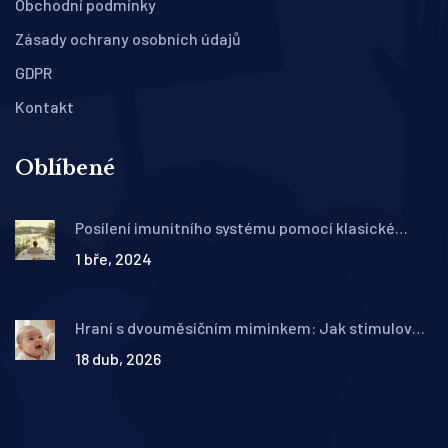
Obchodní podmínky
Zásady ochrany osobních údajů
GDPR
Kontakt
Oblíbené
Posílení imunitního systému pomocí klasické
masáže: Průvodce pro zdraví a vitalitu
1 bře, 2024
Hraní s dvouměsíčním miminkem: Jak stimulovat
vývoj a posílit pouto
18 dub, 2026