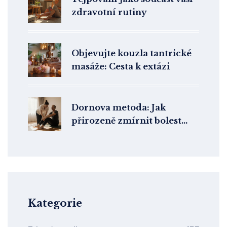
zdravotní rutiny
Objevujte kouzla tantrické
masáže: Cesta k extázi
Dornova metoda: Jak
přirozeně zmírnit bolest
zad a kloubů bez léků
Kategorie