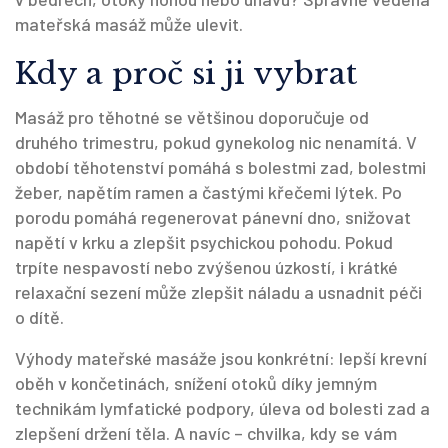
mateřská masáž může ulevit.
Kdy a proč si ji vybrat
Masáž pro těhotné se většinou doporučuje od
druhého trimestru, pokud gynekolog nic nenamítá. V
období těhotenství pomáhá s bolestmi zad, bolestmi
žeber, napětím ramen a častými křečemi lýtek. Po
porodu pomáhá regenerovat pánevní dno, snižovat
napětí v krku a zlepšit psychickou pohodu. Pokud
trpíte nespavostí nebo zvýšenou úzkostí, i krátké
relaxační sezení může zlepšit náladu a usnadnit péči
o dítě.
Výhody mateřské masáže jsou konkrétní: lepší krevní
oběh v končetinách, snížení otoků díky jemným
technikám lymfatické podpory, úleva od bolesti zad a
zlepšení držení těla. A navíc – chvilka, kdy se vám