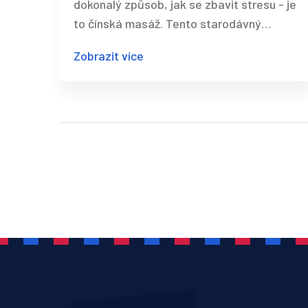
dokonalý způsob, jak se zbavit stresu - je
to čínská masáž. Tento starodávný
wellness zážitek je plný hlubokých
Zobrazit více
tlačících a protahovacích technik, které
vás uvolní a nabudou novou energii.
Skvěle také podporuje krevní oběh a vrátí
vám ztracenou rovnováhu v těle.
Zajímavé, že? Pojďte se mnou poznat tuto
unikátní odpočinkovou techniku.