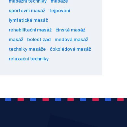
masážní techniky
masáže
sportovní masáž
tejpování
lymfatická masáž
rehabilitační masáž
čínská masáž
masáž
bolest zad
medová masáž
techniky masáže
čokoládová masáž
relaxační techniky