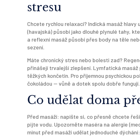
stresu
Chcete rychlou relaxaci? Indická masáž hlavy uv
(havajská) působí jako dlouhé plynulé tahy, kt
a reflexní masáž působí přes body na těle ne
sezení.
Máte chronický stres nebo bolesti zad? Regener
přinášejí trvalejší zlepšení. Lymfatická masáž
těžkých končetin. Pro příjemnou psychickou 
čokoládou — vůně a dotek spolu dobře fungují.
Co udělat doma př
Před masáží: napište si, co přesně chcete řeši
pijte vodu. Upozorněte maséra na alergie (me
minut před masáží udělat jednoduché dýchání: 