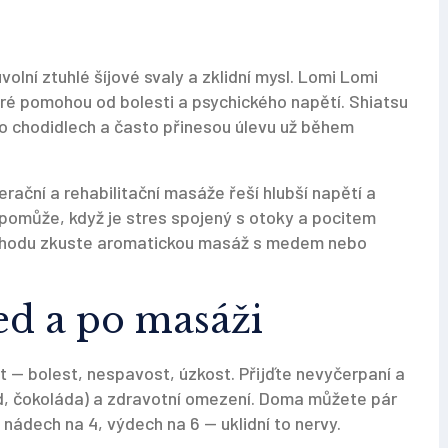
olní ztuhlé šíjové svaly a zklidní mysl. Lomi Lomi
eré pomohou od bolesti a psychického napětí. Shiatsu
bo chodidlech a často přinesou úlevu už během
ační a rehabilitační masáže řeší hlubší napětí a
 pomůže, když je stres spojený s otoky a pocitem
pohodu zkuste aromatickou masáž s medem nebo
ed a po masáži
t — bolest, nespavost, úzkost. Přijďte nevyčerpaní a
d, čokoláda) a zdravotní omezení. Doma můžete pár
nádech na 4, výdech na 6 — uklidní to nervy.