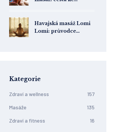
zpětnému získání
kvality života
Havajská masáž Lomi
Lomi: průvodce
technikou, benefity a
tipy
Kategorie
Zdraví a wellness
157
Masáže
135
Zdraví a fitness
16