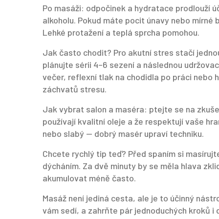
Po masáži: odpočinek a hydratace prodlouží ú
alkoholu. Pokud máte pocit únavy nebo mírné bo
Lehké protažení a teplá sprcha pomohou.
Jak často chodit? Pro akutní stres stačí jed
plánujte sérii 4–6 sezení a následnou udržovac
večer, reflexní tlak na chodidla po práci nebo h
záchvatů stresu.
Jak vybrat salon a maséra: ptejte se na zkušen
používají kvalitní oleje a že respektují vaše hra
nebo slabý — dobrý masér upraví techniku.
Chcete rychlý tip teď? Před spaním si masíru
dýcháním. Za dvě minuty by se měla hlava zkli
akumulovat méně často.
Masáž není jediná cesta, ale je to účinný nástr
vám sedí, a zahrňte pár jednoduchých kroků i d