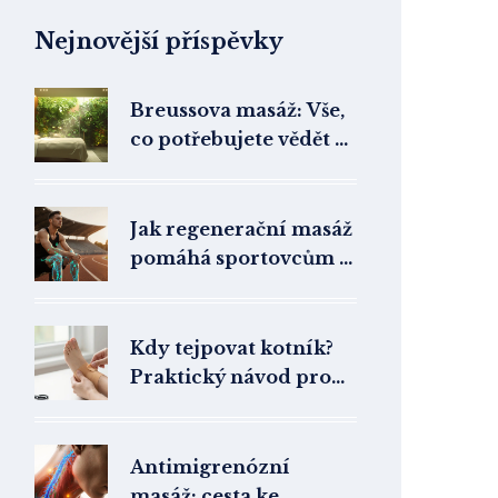
Nejnovější příspěvky
Breussova masáž: Vše,
co potřebujete vědět o
této léčebné technice
Jak regenerační masáž
pomáhá sportovcům -
výhody, techniky a
tipy
Kdy tejpovat kotník?
Praktický návod pro
bolest, zatížení a
prevenci
Antimigrenózní
masáž: cesta ke