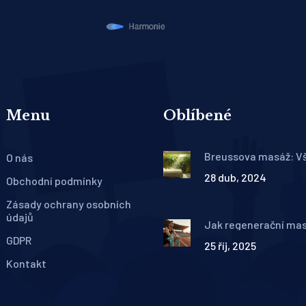
Menu
Oblíbené
Breussova masáž: Vš
O nás
potřebujete vědět o
28 dub, 2024
léčebné technice
Obchodní podmínky
Zásady ochrany osobních
údajů
Jak regenerační ma
pomáhá sportovcům
GDPR
25 říj, 2025
výhody, techniky a ti
Kontakt