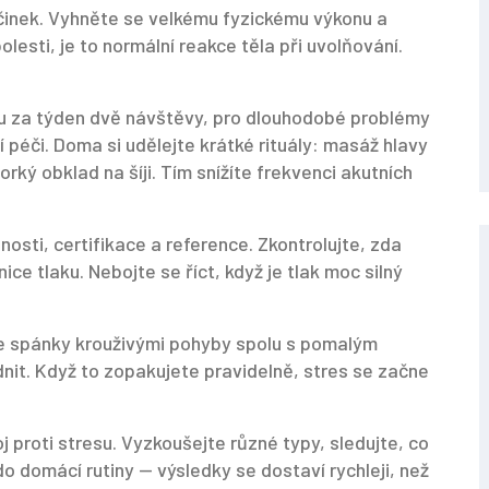
činek. Vyhněte se velkému fyzickému výkonu a
lesti, je to normální reakce těla při uvolňování.
nou za týden dvě návštěvy, pro dlouhodobé problémy
í péči. Doma si udělejte krátké rituály: masáž hlavy
orký obklad na šíji. Tím snížíte frekvenci akutních
osti, certifikace a reference. Zkontrolujte, zda
nice tlaku. Nebojte se říct, když je tlak moc silný
jte spánky krouživými pohyby spolu s pomalým
dnit. Když to zopakujete pravidelně, stres se začne
oj proti stresu. Vyzkoušejte různé typy, sledujte, co
o domácí rutiny — výsledky se dostaví rychleji, než