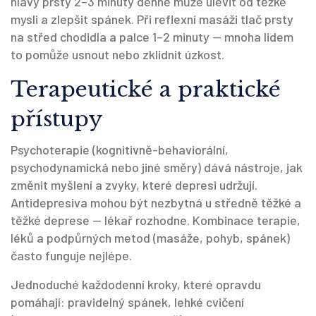
hlavy prsty 2–3 minuty denně může ulevit od těžké
mysli a zlepšit spánek. Při reflexní masáži tlač prsty
na střed chodidla a palce 1–2 minuty — mnoha lidem
to pomůže usnout nebo zklidnit úzkost.
Terapeutické a praktické
přístupy
Psychoterapie (kognitivně-behaviorální,
psychodynamická nebo jiné směry) dává nástroje, jak
změnit myšlení a zvyky, které depresi udržují.
Antidepresiva mohou být nezbytná u středně těžké a
těžké deprese — lékař rozhodne. Kombinace terapie,
léků a podpůrných metod (masáže, pohyb, spánek)
často funguje nejlépe.
Jednoduché každodenní kroky, které opravdu
pomáhají: pravidelný spánek, lehké cvičení