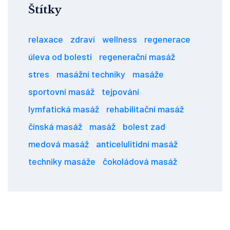
Štítky
relaxace
zdraví
wellness
regenerace
úleva od bolesti
regenerační masáž
stres
masážní techniky
masáže
sportovní masáž
tejpování
lymfatická masáž
rehabilitační masáž
čínská masáž
masáž
bolest zad
medová masáž
anticelulitidní masáž
techniky masáže
čokoládová masáž