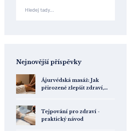
Nejnovější příspěvky
Ájurvédská masáž: Jak
přirozeně zlepšit zdraví,
snížit stres a obnovit
rovnováhu
Tejpování pro zdraví -
praktický návod