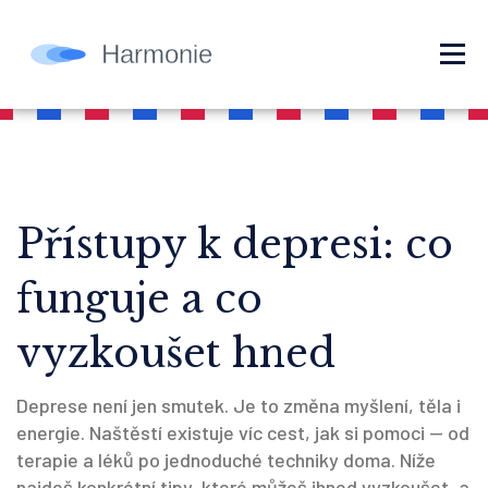
Přístupy k depresi: co
funguje a co
vyzkoušet hned
Deprese není jen smutek. Je to změna myšlení, těla i
energie. Naštěstí existuje víc cest, jak si pomoci — od
terapie a léků po jednoduché techniky doma. Níže
najdeš konkrétní tipy, které můžeš ihned vyzkoušet, a