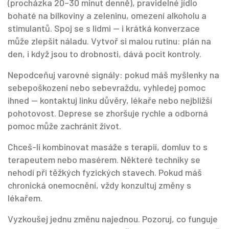
(procházka 20–30 minut denně), pravidelné jídlo
bohaté na bílkoviny a zeleninu, omezení alkoholu a
stimulantů. Spoj se s lidmi — i krátká konverzace
může zlepšit náladu. Vytvoř si malou rutinu: plán na
den, i když jsou to drobnosti, dává pocit kontroly.
Nepodceňuj varovné signály: pokud máš myšlenky na
sebepoškození nebo sebevraždu, vyhledej pomoc
ihned — kontaktuj linku důvěry, lékaře nebo nejbližší
pohotovost. Deprese se zhoršuje rychle a odborná
pomoc může zachránit život.
Chceš-li kombinovat masáže s terapií, domluv to s
terapeutem nebo masérem. Některé techniky se
nehodí při těžkých fyzických stavech. Pokud máš
chronická onemocnění, vždy konzultuj změny s
lékařem.
Vyzkoušej jednu změnu najednou. Pozoruj, co funguje