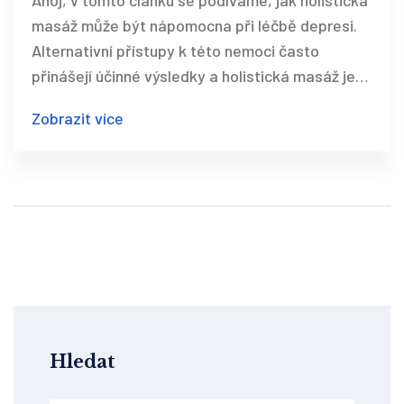
Ahoj, v tomto článku se podíváme, jak holistická
masáž může být nápomocna při léčbě depresi.
Alternativní přístupy k této nemoci často
přinášejí účinné výsledky a holistická masáž je
jednou z těchto metod. Prozkoumáme, jak tento
Zobrazit více
typ masáže funguje a jaký má vliv na duševní
zdraví. Takže, pokud hledáte nové způsoby, jak
bojovat proti depresi, je tento článek určen
právě pro vás. Těším se na naše další setkání.
Hledat