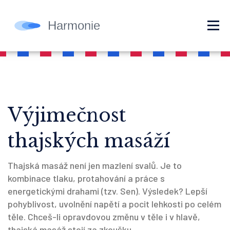
Výjimečnost
thajských masáží
Thajská masáž není jen mazlení svalů. Je to
kombinace tlaku, protahování a práce s
energetickými drahami (tzv. Sen). Výsledek? Lepší
pohyblivost, uvolnění napětí a pocit lehkosti po celém
těle. Chceš-li opravdovou změnu v těle i v hlavě,
thajská masáž stojí za zkoušku.