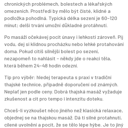
chronických problémech, bolestech a lékařských
omezeních. Prostředí by mělo být čisté, klidné a
podložka pohodlná. Typická délka sezení je 60–120
minut; delší trvání umožní důkladné protáhnutí.
Po masáži očekávej pocit únavy i lehkosti zároveň. Pij
vodu, dej si klidnou procházku nebo lehké protahování
doma. Pokud cítíš silnější bolest po sezení,
nezapomeň to nahlásit – někdy jde o reakci těla,
která během 24–48 hodin odezní.
Tip pro výběr: hledej terapeuta s praxí v tradiční
thajské technice, případně doporučení od známých.
Neplať jen podle ceny. Dobrá thajská masáž vyžaduje
zkušenost a cit pro tempo i intenzitu doteku.
Chceš-li vyzkoušet něco jiného než klasická relaxace,
objednej se na thajskou masáž. Dá ti silné protahnutí,
cílené uvolnění a pocit, že se tělo lépe hýbe. Je to jiný