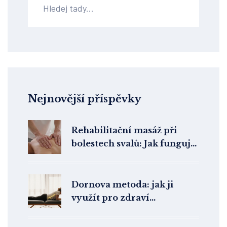
Nejnovější příspěvky
Rehabilitační masáž při
bolestech svalů: Jak funguje,
kdy pomůže a co očekávat
Dornova metoda: jak ji
využít pro zdraví
endokrinního systému