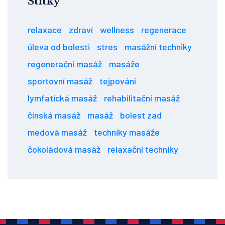
Štítky
relaxace
zdraví
wellness
regenerace
úleva od bolesti
stres
masážní techniky
regenerační masáž
masáže
sportovní masáž
tejpování
lymfatická masáž
rehabilitační masáž
čínská masáž
masáž
bolest zad
medová masáž
techniky masáže
čokoládová masáž
relaxační techniky