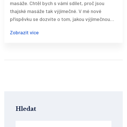
masáže. Chtěl bych s vámi sdílet, proč jsou
thajské masáže tak výjimečné. V mé nové
příspěvku se dozvíte o tom, jakou výjimečnou
roli hrají v našem životě a jak můžou přinést
Zobrazit více
nejen úlevu od bolesti, ale i celkové uvolnění a
obnovu energie. Budeme také prozkoumávat,
proč jsou stále více oblíbené po celém světě.
Takže pokud jste připraveni objevit výhody a
neodolatelné kouzlo thajských masáží, přidejte
se k nám!
Hledat