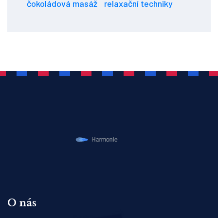
čokoládová masáž
relaxační techniky
O nás