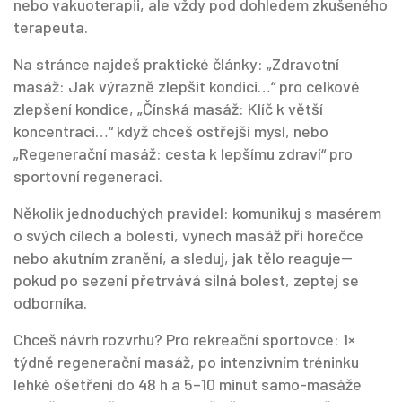
nebo vakuoterapii, ale vždy pod dohledem zkušeného
terapeuta.
Na stránce najdeš praktické články: „Zdravotní
masáž: Jak výrazně zlepšit kondici…“ pro celkové
zlepšení kondice, „Čínská masáž: Klíč k větší
koncentraci…“ když chceš ostřejší mysl, nebo
„Regenerační masáž: cesta k lepšímu zdraví“ pro
sportovní regeneraci.
Několik jednoduchých pravidel: komunikuj s masérem
o svých cílech a bolesti, vynech masáž při horečce
nebo akutním zranění, a sleduj, jak tělo reaguje—
pokud po sezení přetrvává silná bolest, zeptej se
odborníka.
Chceš návrh rozvrhu? Pro rekreační sportovce: 1×
týdně regenerační masáž, po intenzivním tréninku
lehké ošetření do 48 h a 5–10 minut samo-masáže