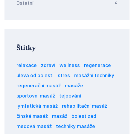
Ostatní
4
Štítky
relaxace
zdraví
wellness
regenerace
úleva od bolesti
stres
masážní techniky
regenerační masáž
masáže
sportovní masáž
tejpování
lymfatická masáž
rehabilitační masáž
čínská masáž
masáž
bolest zad
medová masáž
techniky masáže