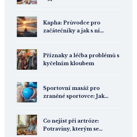
Kapha: Průvodce pro
začátečníky a jak s ní
správně pracovat v
ayurvedě
Příznaky a léčba problémů s
kyčelním kloubem
Sportovní masáž pro
zraněné sportovce: Jak
urychlit proces zotavení
Co nejíst při artróze:
Potraviny, kterým se
vyhnout pro zdravé klouby