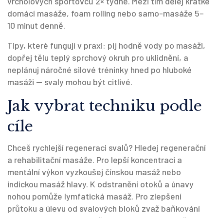
vrcholových sportovců 2× týdně. Mezi tím dělej krátké
domácí masáže, foam rolling nebo samo-masáže 5–
10 minut denně.
Tipy, které fungují v praxi: pij hodně vody po masáži,
dopřej tělu teplý sprchový okruh pro uklidnění, a
neplánuj náročné silové tréninky hned po hluboké
masáži — svaly mohou být citlivé.
Jak vybrat techniku podle
cíle
Chceš rychlejší regeneraci svalů? Hledej regenerační
a rehabilitační masáže. Pro lepší koncentraci a
mentální výkon vyzkoušej čínskou masáž nebo
indickou masáž hlavy. K odstranění otoků a únavy
nohou pomůže lymfatická masáž. Pro zlepšení
průtoku a úlevu od svalových bloků zvaž baňkování