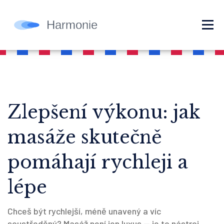
Zlepšení výkonu: jak
masáže skutečně
pomáhají rychleji a
lépe
Chceš být rychlejší, méně unavený a víc
soustředěný? Masáž není jen luxus — je to nástroj.