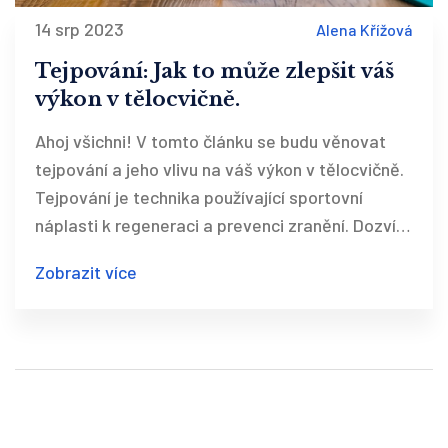
14 srp 2023
Alena Křížová
Tejpování: Jak to může zlepšit váš
výkon v tělocvičně.
Ahoj všichni! V tomto článku se budu věnovat
tejpování a jeho vlivu na váš výkon v tělocvičně.
Tejpování je technika používající sportovní
náplasti k regeneraci a prevenci zranění. Dozvíte
se, jak vám může tejpování pomoci nastartovat
Zobrazit více
váš trénink na další úroveň. Přeji vám příjemné
čtení!