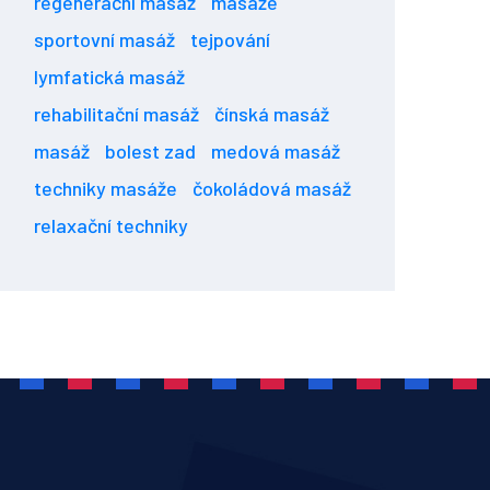
regenerační masáž
masáže
sportovní masáž
tejpování
lymfatická masáž
rehabilitační masáž
čínská masáž
masáž
bolest zad
medová masáž
techniky masáže
čokoládová masáž
relaxační techniky