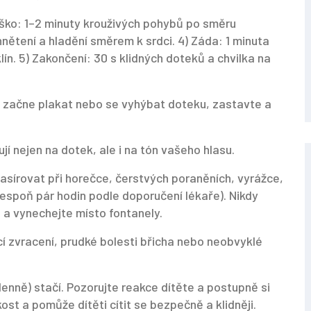
Bříško: 1–2 minuty krouživých pohybů po směru
hnětení a hladění směrem k srdci. 4) Záda: 1 minuta
ín. 5) Zakončení: 30 s klidných doteků a chvilka na
d začne plakat nebo se vyhýbat doteku, zastavte a
jí nejen na dotek, ale i na tón vašeho hlasu.
írovat při horečce, čerstvých poraněních, vyrážce,
espoň pár hodin podle doporučení lékaře). Nikdy
ě a vynechejte místo fontanely.
cí zvracení, prudké bolesti břicha nebo neobvyklé
denně) stačí. Pozorujte reakce dítěte a postupně si
kost a pomůže dítěti cítit se bezpečně a klidněji.