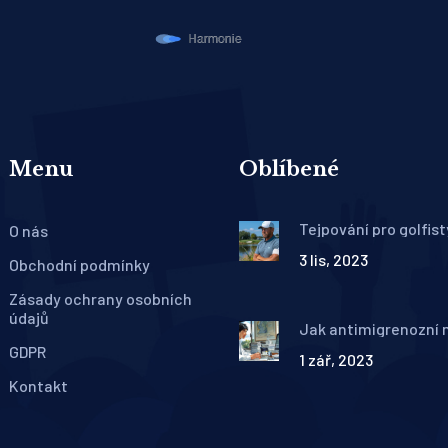
Menu
Oblíbené
Tejpování pro golfist
O nás
byste měli vědět
3 lis, 2023
Obchodní podmínky
Zásady ochrany osobních
údajů
Jak antimigrenozní
pomáhá při léčbě mi
GDPR
1 zář, 2023
Kontakt