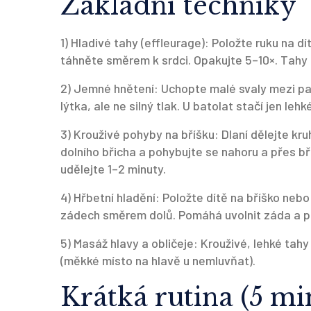
Základní techniky
1) Hladivé tahy (effleurage): Položte ruku na
táhněte směrem k srdci. Opakujte 5–10×. Tahy uk
2) Jemné hnětení: Uchopte malé svaly mezi pal
lýtka, ale ne silný tlak. U batolat stačí jen lehk
3) Krouživé pohyby na bříšku: Dlaní dělejte k
dolního břicha a pohybujte se nahoru a přes bř
udělejte 1–2 minuty.
4) Hřbetní hladění: Položte dítě na bříško nebo
zádech směrem dolů. Pomáhá uvolnit záda a p
5) Masáž hlavy a obličeje: Krouživé, lehké tah
(měkké místo na hlavě u nemluvňat).
Krátká rutina (5 mi