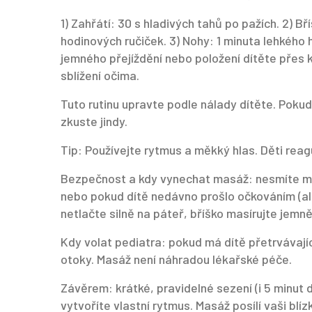
1) Zahřátí: 30 s hladivých tahů po pažích. 2) 
hodinových ručiček. 3) Nohy: 1 minuta lehkého 
jemného přejíždění nebo položení dítěte přes kl
sblížení očima.
Tuto rutinu upravte podle nálady dítěte. Poku
zkuste jindy.
Tip: Používejte rytmus a měkký hlas. Děti reagu
Bezpečnost a kdy vynechat masáž: nesmíte mas
nebo pokud dítě nedávno prošlo očkováním (al
netlačte silně na páteř, bříško masírujte jemn
Kdy volat pediatra: pokud má dítě přetrvávají
otoky. Masáž není náhradou lékařské péče.
Závěrem: krátké, pravidelné sezení (i 5 minut 
vytvoříte vlastní rytmus. Masáž posílí vaši blíz