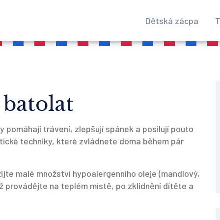
Dětská zácpa
T
batolat
 pomáhají trávení, zlepšují spánek a posilují pouto
ktické techniky, které zvládnete doma během pár
žijte malé množství hypoalergenního oleje (mandlový,
ž provádějte na teplém místě, po zklidnění dítěte a