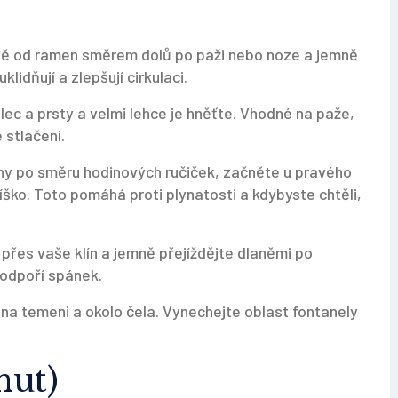
 dítě od ramen směrem dolů po paži nebo noze a jemně
lidňují a zlepšují cirkulaci.
ec a prsty a velmi lehce je hněťte. Vhodné na paže,
é stlačení.
ruhy po směru hodinových ručiček, začněte u pravého
íško. Toto pomáhá proti plynatosti a kdybyste chtěli,
 přes vaše klín a jemně přejíždějte dlaněmi po
odpoří spánek.
y na temeni a okolo čela. Vynechejte oblast fontanely
nut)