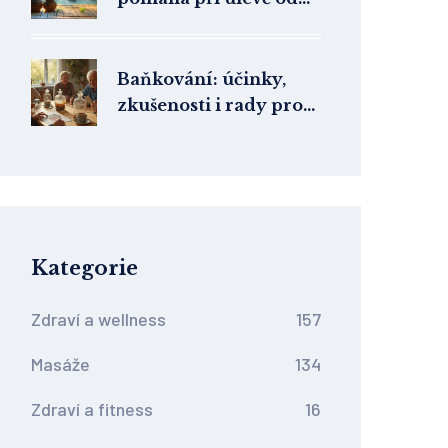
bolesti
Baňkování: účinky,
zkušenosti i rady pro
bezpečnou domácí
terapii
Kategorie
Zdraví a wellness
157
Masáže
134
Zdraví a fitness
16