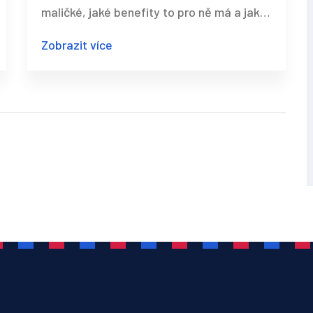
maličké, jaké benefity to pro ně má a jaké
techniky jsou pro ně nejvhodnější.
Zobrazit více
Nezapomeňte, masáže můžou napomoci k
lepšímu spánku, relaxaci a komunikaci s
vaším dítětem. Pojďme spolu objevit tyto
úžasné techniky.