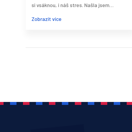
si vsáknou, i náš stres. Našla jsem
způsob, jak jim obrovsky ulevit. Masáže
Zobrazit více
pro kojence a batolata jsou zázrak!
Nejenže pomáhají uvolnit napětí, ale i
podporují jejich motorický a emoční vývoj.
Stejně tak přinášejí klid i nám rodičům,
když vidíme naše drobečky tak spokojené.
A to všechno jen pár jemnými doteky a
hladkami – je to úžasné, co říkáte?