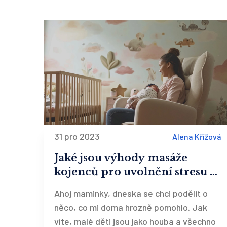
31 pro 2023
Alena Křížová
Jaké jsou výhody masáže
kojenců pro uvolnění stresu a
podpora vývoje
Ahoj maminky, dneska se chci podělit o
něco, co mi doma hrozně pomohlo. Jak
víte, malé děti jsou jako houba a všechno