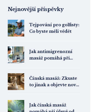
Nejnovější příspěvky
Tejpování pro golfisty:
Co byste měli vědět
Jak antimigrenozní
masáž pomáhá při
léčbě migrény
Čínská masáž: Zkuste
to jinak a objevte nové
možnosti
Jak čínská masáž
pomáhá při úlevě od