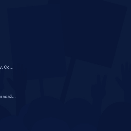
y: Co
 masáž
grény