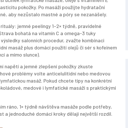
í účinek lymfatické masáže, oleje s vitamínem E
sticitu pokožky. Po masáži použijte hydratační
né, aby nezůstalo mastné a póry se nezanášely.
rituály: jemné peelingy 1–2× týdně, pravidelné
 Strava bohatá na vitamín C a omega-3 tuky
 výsledky salonních procedur, zvažte kombinaci
idní masáž plus domácí použití olejů či sér s kofeinem
kcí a mimo slunce).
ní napětí a jemné zlepšení pokožky zkuste
chové problémy volte anticelulitidní nebo medovou
lymfatickou masáž. Pokud chcete tipy na konkrétní
koládové, medové i lymfatické masáži s praktickými
ím ráno, 1× týdně návštěva masáže podle potřeby,
t a jednoduché domácí kroky dělají největší rozdíl.