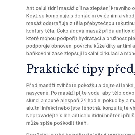
Anticelulitidní masáž cílí na zlepšení krevního
Když se kombinuje s domácím cvičením a vhodn
masáž odstraňuje z těla přebytečnou tekutinu 
kontury těla. Čokoládová masáž přidá antioxid
které mohou podpořit hydrataci a pružnost p
podporuje obnovení povrchu kůže díky antimik
baňkování zase zlepšují lokální cirkulaci a moh
Praktické tipy pře
Před masáží zvlhčete pokožku a dejte si lehké j
nasycené. Po masáži pijte vodu, aby tělo odvo
slunci a sauně alespoň 24 hodin, pokud byla ma
akutní infekci nebo jste těhotná, konzultujte 
Neprovádějte silné anticelulitidní hnětení příli
může spíše poškodit tkáň.