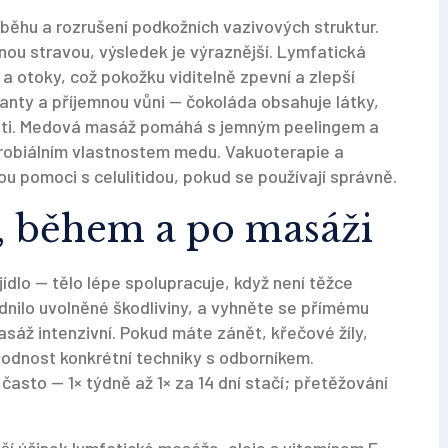
 oběhu a rozrušení podkožních vazivových struktur.
ou stravou, výsledek je výraznější. Lymfatická
a otoky, což pokožku viditelně zpevní a zlepší
anty a příjemnou vůni — čokoláda obsahuje látky,
leti. Medová masáž pomáhá s jemným peelingem a
robiálním vlastnostem medu. Vakuoterapie a
ou pomoci s celulitidou, pokud se používají správně.
d, během a po masáži
ídlo — tělo lépe spolupracuje, když není těžce
dnilo uvolněné škodliviny, a vyhněte se přímému
sáž intenzivní. Pokud máte zánět, křečové žíly,
vhodnost konkrétní techniky s odborníkem.
š často — 1× týdně až 1× za 14 dní stačí; přetěžování