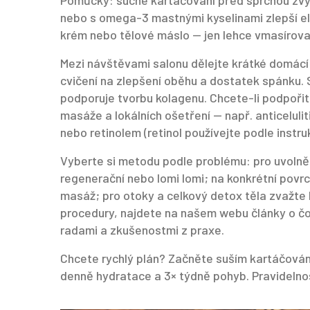
Pomůcky: suché kartáčování před sprchou zvýš
nebo s omega-3 mastnými kyselinami zlepší ela
krém nebo tělové máslo — jen lehce vmasírova
Mezi návštěvami salonu dělejte krátké domácí 
cvičení na zlepšení oběhu a dostatek spánku.
podporuje tvorbu kolagenu. Chcete-li podpořit
masáže a lokálních ošetření — např. anticelulit
nebo retinolem (retinol používejte podle instru
Vyberte si metodu podle problému: pro uvolně
regenerační nebo lomi lomi; na konkrétní povr
masáž; pro otoky a celkový detox těla zvažte 
procedury, najdete na našem webu články o čo
radami a zkušenostmi z praxe.
Chcete rychlý plán? Začněte suším kartáčován
denně hydratace a 3× týdně pohyb. Pravidelnos