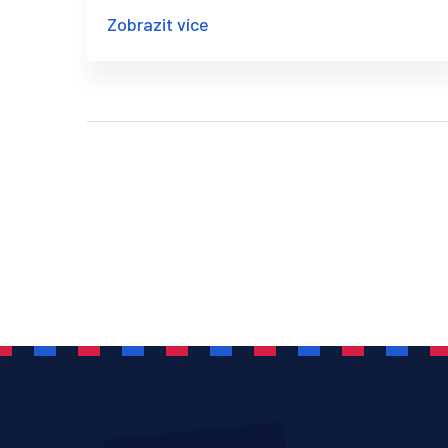
metody péče, jako je aromaterapie, jsou
Zobrazit více
klíčové pro zdravý vzhled pleti. V tomto
příspěvku vysvětlím, jak tato masáž
funguje a jak vám může prospět. Takže
pokud hledáte způsoby, jak zlepšit stav
své pokožky, určitě si nenechte ujít tento
článek.