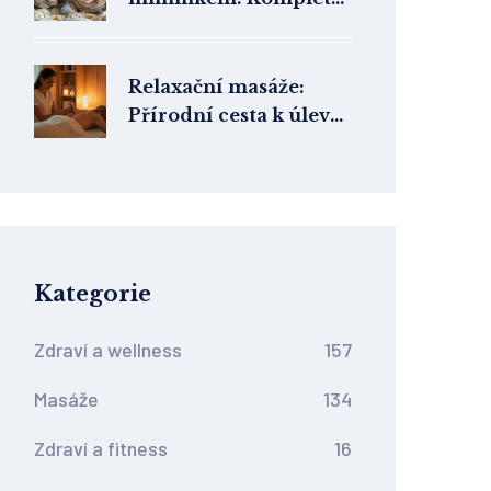
průvodce pro rodiče
Relaxační masáže:
Přírodní cesta k úlevě
od bolesti
Kategorie
Zdraví a wellness
157
Masáže
134
Zdraví a fitness
16