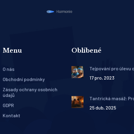
Menu
Oblíbené
Tejpování pro úlevu 
O nás
bolesti: Kompletní 
17 pro, 2023
terapeutickým tapo
Obchodní podmínky
Zásady ochrany osobních
údajů
Tantrická masáž: Pro
tak milují a co jim dá
GDPR
25 dub, 2025
Kontakt