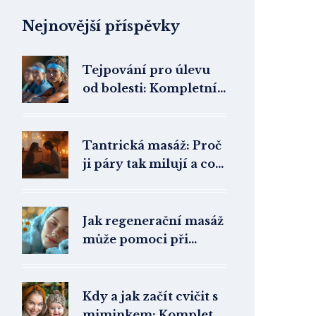
Nejnovější příspěvky
Tejpování pro úlevu
od bolesti: Kompletní
průvodce
terapeutickým
tapováním
Tantrická masáž: Proč
ji páry tak milují a co
jim dává
Jak regenerační masáž
může pomoci při
stresu
Kdy a jak začít cvičit s
miminkem: Kompletní