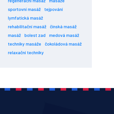
regenerační masáž
masáže
sportovní masáž
tejpování
lymfatická masáž
rehabilitační masáž
čínská masáž
masáž
bolest zad
medová masáž
techniky masáže
čokoládová masáž
relaxační techniky