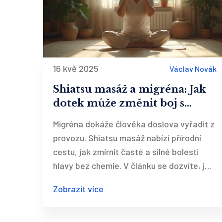
16 kvě 2025
Václav Novák
Shiatsu masáž a migréna: Jak
dotek může změnit boj s
bolestí
Migréna dokáže člověka doslova vyřadit z
provozu. Shiatsu masáž nabízí přírodní
cestu, jak zmírnit časté a silné bolesti
hlavy bez chemie. V článku se dozvíte, jak
shiatsu funguje, co konkrétně může udělat
Zobrazit více
s vašimi migrénami a proč ji doporučují
lidé, kteří už nechali prášky za hlavou.
Přinášíme i tipy, jak poznat kvalitního