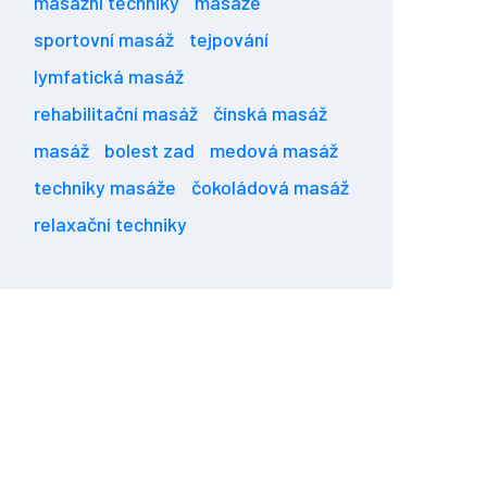
masážní techniky
masáže
sportovní masáž
tejpování
lymfatická masáž
rehabilitační masáž
čínská masáž
masáž
bolest zad
medová masáž
techniky masáže
čokoládová masáž
relaxační techniky