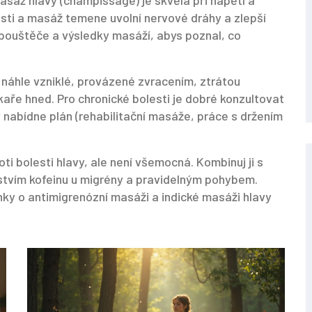
masáž hlavy (champissage) je skvělá při napětí a
ásti a masáž temene uvolní nervové dráhy a zlepší
spouštěče a výsledky masáží, abys poznal, co
é, náhle vzniklé, provázené zvracením, ztrátou
kaře hned. Pro chronické bolesti je dobré konzultovat
nabídne plán (rehabilitační masáže, práce s držením
ti bolesti hlavy, ale není všemocná. Kombinuj ji s
tvím kofeinu u migrény a pravidelným pohybem.
nky o antimigrenózní masáži a indické masáži hlavy