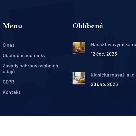
Menu
Oblíbené
Masáž lávovými kam
O nás
přínosy pro zdraví i r
12 čec, 2025
Obchodní podmínky
Zásady ochrany osobních
údajů
Klasická masáž jako
vašeho fitness plánu:
GDPR
28 úno, 2026
nemáte zapomenut
Kontakt