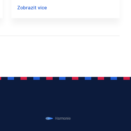
značnou úlevu od bolesti hlavy a zlepšit
Zobrazit více
kvalitu vašeho života. Pokud trpíte
migrénou, možná jste už vyzkoušeli různou
lékařskou léčbu, ale co takhle zkusit něco
nového a přirozeného? Antimigrenózní
masáž by mohla být právě to, co hledáte.
Dozvíte se odborné návody, tipy a jak na
to nejlépe využít.