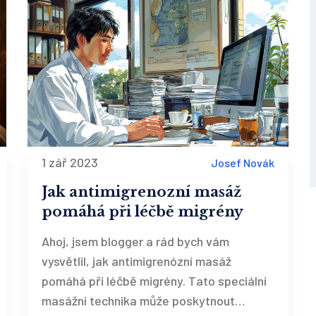
1 zář 2023
Josef Novák
Jak antimigrenozní masáž
pomáhá při léčbě migrény
Ahoj, jsem blogger a rád bych vám
vysvětlil, jak antimigrenózní masáž
pomáhá při léčbě migrény. Tato speciální
masážní technika může poskytnout