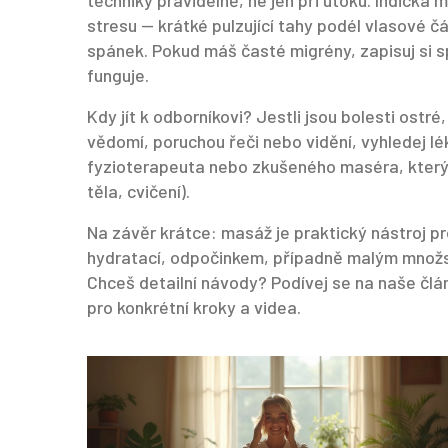
techniky pravidelně, ne jen při útoku. Indická 
stresu — krátké pulzující tahy podél vlasové č
spánek. Pokud máš časté migrény, zapisuj si 
funguje.
Kdy jít k odborníkovi? Jestli jsou bolesti ostr
vědomí, poruchou řeči nebo vidění, vyhledej lé
fyzioterapeuta nebo zkušeného maséra, který 
těla, cvičení).
Na závěr krátce: masáž je praktický nástroj pro
hydratací, odpočinkem, případně malým množs
Chceš detailní návody? Podívej se na naše člá
pro konkrétní kroky a videa.