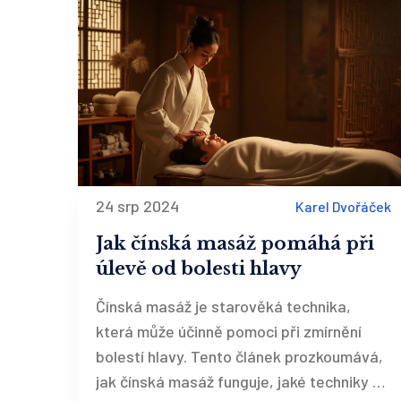
shiatsu terapeuta a jak na první masáž.
Shiatsu není zázrak, má ale úplně jiný
přístup ke zdraví, který stojí za
vyzkoušení.
24 srp 2024
Karel Dvořáček
Jak čínská masáž pomáhá při
úlevě od bolesti hlavy
Čínská masáž je starověká technika,
která může účinně pomoci při zmírnění
bolestí hlavy. Tento článek prozkoumává,
jak čínská masáž funguje, jaké techniky se