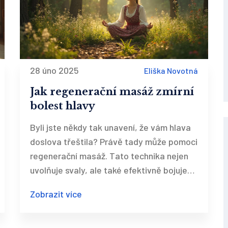
28 úno 2025
Eliška Novotná
Jak regenerační masáž zmírní
bolest hlavy
Byli jste někdy tak unavení, že vám hlava
doslova třeštila? Právě tady může pomoci
regenerační masáž. Tato technika nejen
uvolňuje svaly, ale také efektivně bojuje
proti bolestem hlavy. Nabízí úlevu a
Zobrazit více
relaxaci, kterou moderní doba tak zoufale
potřebuje. Se správnými tipy a technikami
můžete zažít skutečný pocit úlevy.