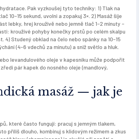
hydratace. Pak vyzkoušej tyto techniky: 1) Tlak na
ač 10–15 sekund, uvolni a zopakuj 3×. 2) Masáž šíje
ást lebky, hrej krouživě nebo jemně tlač 1–2 minuty –
ásti: krouživé pohyby konečky prstů po celém skalpu
lest. 4) Studený obklad na čelo nebo spánky na 10–15
ýchání (4–6 vdechů za minutu) a sniž světlo a hluk.
ebo levandulového oleje v kapesníku může podpořit
 zředi pár kapek do nosného oleje (mandlový,
ndická masáž — jak je
pů, které často fungují: pracuj s jemným tlakem,
to příliš dlouho, kombinuj s klidovým režimem a zkus