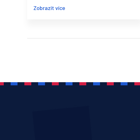
používají a jaké jsou její výhody. Také se
Zobrazit více
podíváme na to, jak si můžete některé
techniky vyzkoušet sami doma.