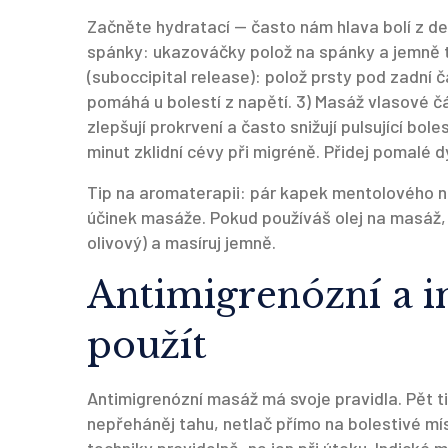
Začněte hydratací — často nám hlava bolí z de
spánky: ukazováčky polož na spánky a jemně tl
(suboccipital release): polož prsty pod zadní č
pomáhá u bolestí z napětí. 3) Masáž vlasové č
zlepšují prokrvení a často snižují pulsující bo
minut zklidní cévy při migréně. Přidej pomalé d
Tip na aromaterapii: pár kapek mentolového n
účinek masáže. Pokud používáš olej na masáž,
olivový) a masíruj jemně.
Antimigrenózní a i
použít
Antimigrenózní masáž má svoje pravidla. Pět ti
nepřeháněj tahu, netlač přímo na bolestivé mís