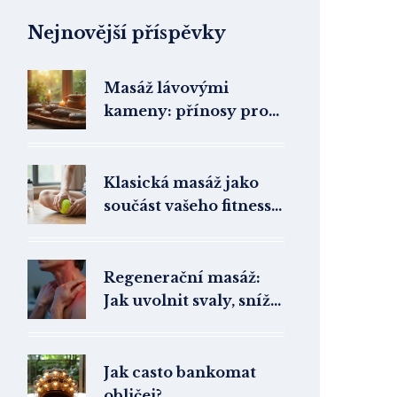
Nejnovější příspěvky
Masáž lávovými
kameny: přínosy pro
zdraví i relaxaci
Klasická masáž jako
součást vašeho fitness
plánu: proč ji nemáte
zapomenutou
Regenerační masáž:
Jak uvolnit svaly, snížit
stres a zvednout
náladu
Jak casto bankomat
obličej?